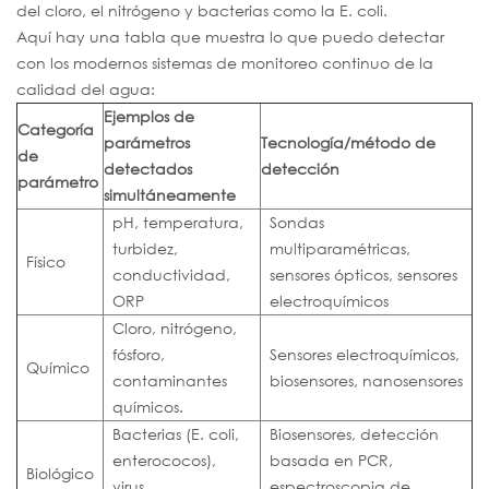
del cloro, el nitrógeno y bacterias como la E. coli.
Aquí hay una tabla que muestra lo que puedo detectar
con los modernos sistemas de monitoreo continuo de la
calidad del agua:
Ejemplos de
Categoría
parámetros
Tecnología/método de
de
detectados
detección
parámetro
simultáneamente
pH, temperatura,
Sondas
turbidez,
multiparamétricas,
Físico
conductividad,
sensores ópticos, sensores
ORP
electroquímicos
Cloro, nitrógeno,
fósforo,
Sensores electroquímicos,
Químico
contaminantes
biosensores, nanosensores
químicos.
Bacterias (E. coli,
Biosensores, detección
enterococos),
basada en PCR,
Biológico
virus,
espectroscopia de