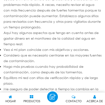
problemas más rápido. A veces, necesito revisar el agua
con más frecuencia después de fuertes tormentas porque la
contaminación puede aumentar. Establezco algunos sitios
para revisarlos con frecuencia y otros para vigilarlos durante
un tiempo prolongado.
Aquí hay algunos aspectos que tengo en cuenta antes de
gastar dinero en el monitoreo de la calidad del agua en
tiempo real:
Veo si mi plan coincide con mis objetivos y acciones.
Considero que es necesario centrarse en las mayores fuentes
de contaminación.
Hago más pruebas cuando hay probabilidad de
contaminación, como después de las tormentas.
Equilibro mi red con sitios de verificación rápida y de largo
plazo.
Me aseguro de poder detectar a tiempo los cambios en la
calidad del agua.
Reviso mi presupuesto para ver si puedo hacer pruebas con
HOGAR
PRODUCTOS
CONTACTO
ACERCA DE