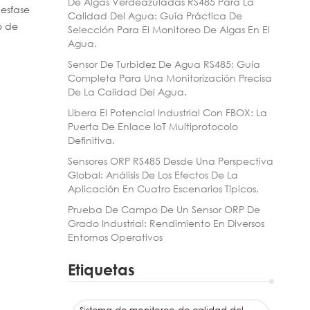
De Algas Verdeazuladas RS485 Para La
desfase
Calidad Del Agua: Guía Práctica De
o de
Selección Para El Monitoreo De Algas En El
Agua.
Sensor De Turbidez De Agua RS485: Guía
Completa Para Una Monitorización Precisa
De La Calidad Del Agua.
Libera El Potencial Industrial Con FBOX: La
Puerta De Enlace IoT Multiprotocolo
Definitiva.
Sensores ORP RS485 Desde Una Perspectiva
Global: Análisis De Los Efectos De La
Aplicación En Cuatro Escenarios Típicos.
Prueba De Campo De Un Sensor ORP De
Grado Industrial: Rendimiento En Diversos
Entornos Operativos
Etiquetas