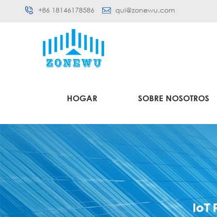
+86 18146178586
qui@zonewu.com
HOGAR
SOBRE NOSOTROS