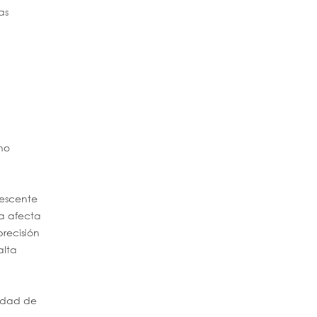
as
no
rescente
ua afecta
precisión
alta
sidad de