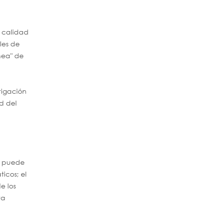
a calidad
les de
nea" de
stigación
d del
ón puede
icos; el
e los
ta