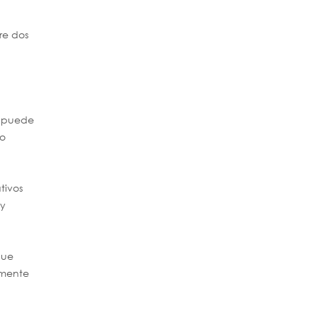
re dos
e puede
eo
tivos
 y
que
damente