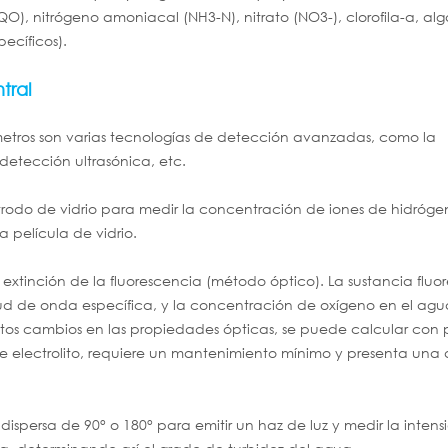
, nitrógeno amoniacal (NH3-N), nitrato (NO3-), clorofila-a, alg
ecíficos).
tral
metros son varias tecnologías de detección avanzadas, como la
detección ultrasónica, etc.
ctrodo de vidrio para medir la concentración de iones de hidróge
 película de vidrio.
extinción de la fluorescencia (método óptico). La sustancia fluo
gitud de onda específica, y la concentración de oxígeno en el ag
 estos cambios en las propiedades ópticas, se puede calcular con 
e electrolito, requiere un mantenimiento mínimo y presenta una 
z dispersa de 90° o 180° para emitir un haz de luz y medir la inten