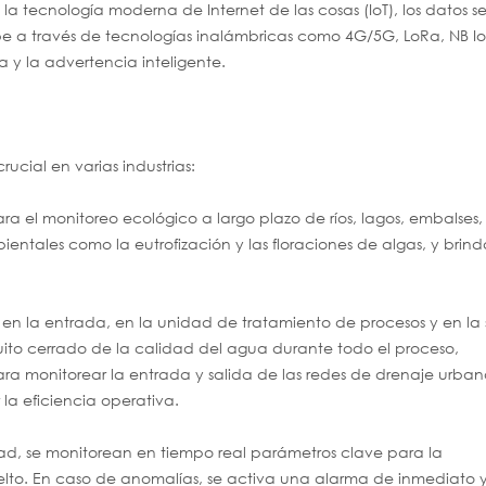
a tecnología moderna de Internet de las cosas (IoT), los datos s
e a través de tecnologías inalámbricas como 4G/5G, LoRa, NB IoT
a y la advertencia inteligente.
cial en varias industrias:
ra el monitoreo ecológico a largo plazo de ríos, lagos, embalses,
entales como la eutrofización y las floraciones de algas, y brin
a en la entrada, en la unidad de tratamiento de procesos y en la 
uito cerrado de la calidad del agua durante todo el proceso,
ara monitorear la entrada y salida de las redes de drenaje urbano
la eficiencia operativa.
ad, se monitorean en tiempo real parámetros clave para la
uelto. En caso de anomalías, se activa una alarma de inmediato y