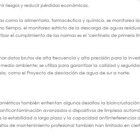
r riesgos y reducir pérdidas económicas.
rias como la alimentaria, farmacéutica y química, se monitorea l
mo tiempo, el monitoreo estricto de la descarga de aguas residua
izar el cumplimiento de las normas es el "centinela de primera lí
onar datos brutos de alta frecuencia y alta precisión para la inve
 medio ambiente; se utiliza para garantizar la calidad y segurida
la, como el Proyecto de desviación de agua de sur a norte.
ramétricos también enfrentan algunos desafíos: la bioincrustaci
es anticontaminación avanzados o dispositivos de limpieza automát
a estabilidad a largo plazo y la capacidad antiinterferencias d
equisitos de mantenimiento profesional también han limitado en cier