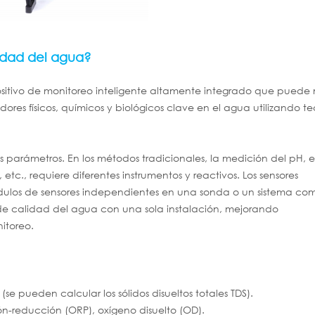
idad del agua?
ositivo de monitoreo inteligente altamente integrado que puede
dores físicos, químicos y biológicos clave en el agua utilizando t
es parámetros. En los métodos tradicionales, la medición del pH, e
 etc., requiere diferentes instrumentos y reactivos. Los sensores
dulos de sensores independientes en una sonda o un sistema co
de calidad del agua con una sola instalación, mejorando
itoreo.
e pueden calcular los sólidos disueltos totales TDS).
n-reducción (ORP), oxígeno disuelto (OD).