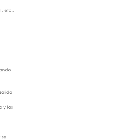
e
, etc.,
dando
salida
 y las
 se