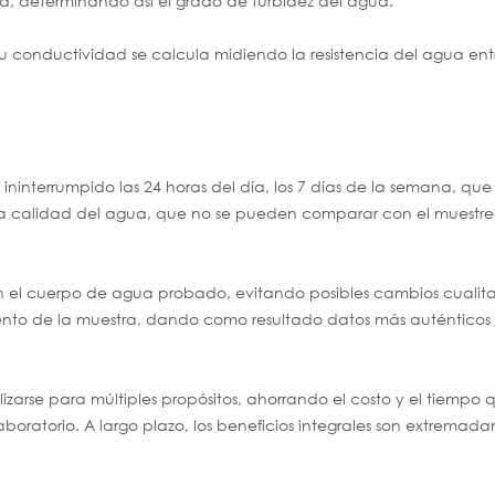
gua, determinando así el grado de turbidez del agua.
u conductividad se calcula midiendo la resistencia del agua ent
 ininterrumpido las 24 horas del día, los 7 días de la semana, qu
n la calidad del agua, que no se pueden comparar con el muestr
en el cuerpo de agua probado, evitando posibles cambios cualita
ento de la muestra, dando como resultado datos más auténticos
izarse para múltiples propósitos, ahorrando el costo y el tiempo 
laboratorio. A largo plazo, los beneficios integrales son extrema