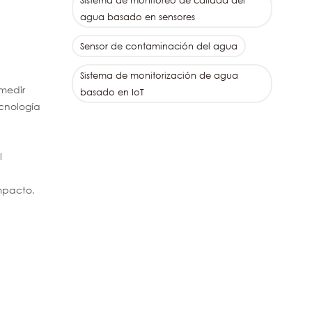
Sistema de monitoreo de calidad del
agua basado en sensores
Sensor de contaminación del agua
Sistema de monitorización de agua
 medir
basado en IoT
ecnología
l
mpacto,