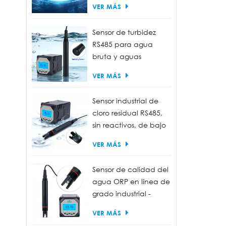
VER MÁS
Sensor de turbidez
RS485 para agua
bruta y aguas
residuales | Sonda
VER MÁS
medidora de turbidez
de 0 a 1000 NTU
Sensor industrial de
cloro residual RS485,
sin reactivos, de bajo
mantenimiento.
VER MÁS
Sensor de calidad del
agua ORP en línea de
grado industrial -
Resistente al agua
VER MÁS
IP68, salida RS485