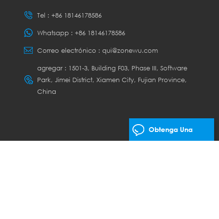
Tel :
+86 18146178586
Whatsapp :
+86 18146178586
Correo electrónico :
qui@zonewu.com
agregar : 1501-3, Building F03, Phase III, Software
Park, Jimei District, Xiamen City, Fujian Province,
China
Obtenga Una
Cotización Gratis
os los derechos.