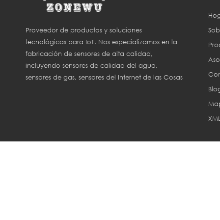
Hog
Sob
Proveedor de productos y soluciones
tecnológicas para IoT. Nos especializamos en la
Pro
fabricación de sensores de alta calidad,
Aso
incluyendo sensores de calidad del agua,
Con
sensores de gas, sensores del Internet de las Cosas
Blo
(IoT) y sensores para agricultura inteligente.
Map
XM
Derechos de aut