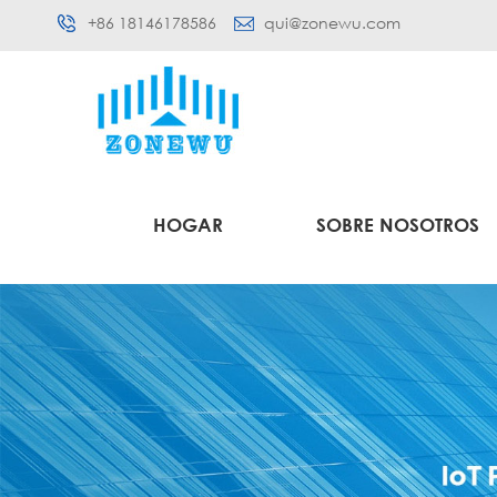
+86 18146178586
qui@zonewu.com
HOGAR
SOBRE NOSOTROS