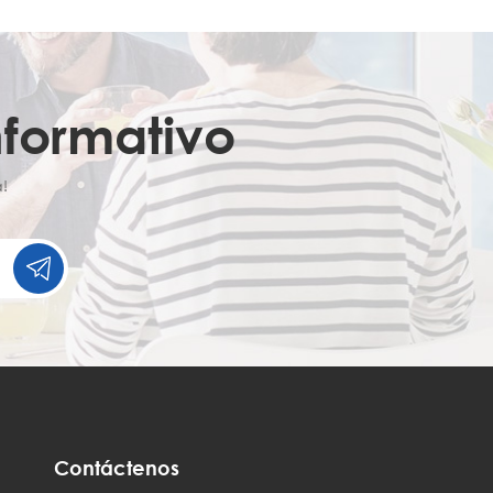
nformativo
!
Contáctenos