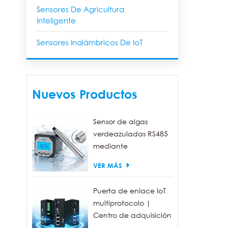
Sensores De Agricultura
Inteligente
Sensores Inalámbricos De IoT
Nuevos Productos
Sensor de algas
verdeazuladas RS485
mediante
fluorescencia, con un
VER MÁS
rango de detección
de 0 a 300.000
Puerta de enlace IoT
células/ml.
multiprotocolo |
Centro de adquisición
de datos FBOX