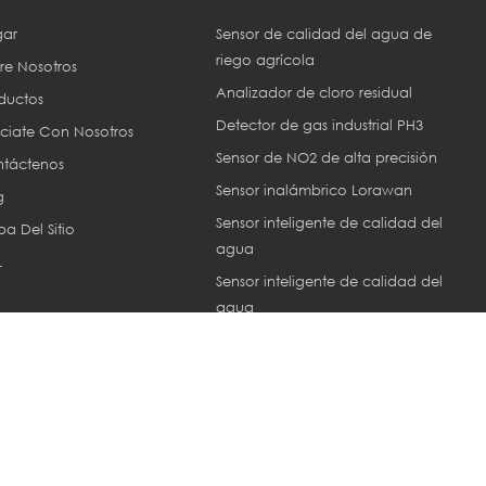
ar
Sensor de calidad del agua de
riego agrícola
re Nosotros
Analizador de cloro residual
ductos
Detector de gas industrial PH3
ciate Con Nosotros
Sensor de NO2 de alta precisión
táctenos
Sensor inalámbrico Lorawan
g
Sensor inteligente de calidad del
a Del Sitio
agua
L
Sensor inteligente de calidad del
agua
Sensor ec industrial
or © 2013-2026 Xiamen ZoneWu Technology Co., LTD.. Reservados tod
Network IPv6 compatible con