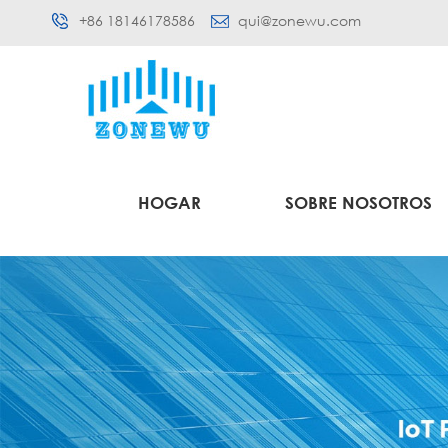
+86 18146178586
qui@zonewu.com
HOGAR
SOBRE NOSOTROS