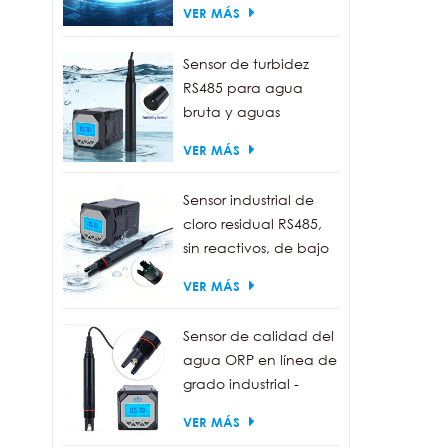
VER MÁS
Sensor de turbidez
RS485 para agua
bruta y aguas
residuales | Sonda
VER MÁS
medidora de turbidez
de 0 a 1000 NTU
Sensor industrial de
cloro residual RS485,
sin reactivos, de bajo
mantenimiento.
VER MÁS
Sensor de calidad del
agua ORP en línea de
grado industrial -
Resistente al agua
VER MÁS
IP68, salida RS485