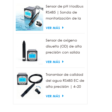
Sensor de pH Modbus
RS485 | Sonda de
monitorización de la
calidad del agua
VER MÁS
industrial IP68
Sensor de oxígeno
disuelto (OD) de alta
precisión con salida
RS485 para la
VER MÁS
medición de la
calidad del agua.
Transmisor de calidad
del agua RS485 EC de
alta precisión | 4–20
mA (opcional)
VER MÁS