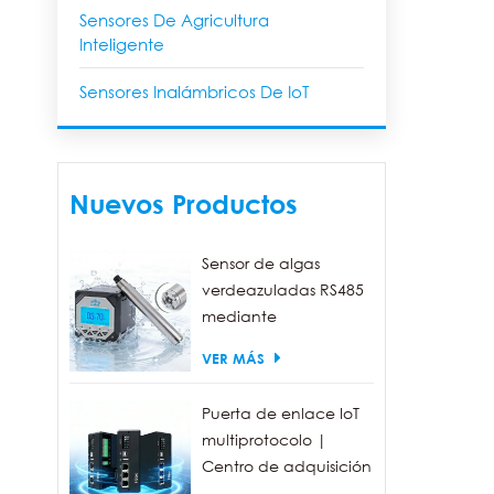
Sensores De Agricultura
Inteligente
Sensores Inalámbricos De IoT
Nuevos Productos
Sensor de algas
verdeazuladas RS485
mediante
fluorescencia, con un
VER MÁS
rango de detección
de 0 a 300.000
Puerta de enlace IoT
células/ml.
multiprotocolo |
Centro de adquisición
de datos FBOX