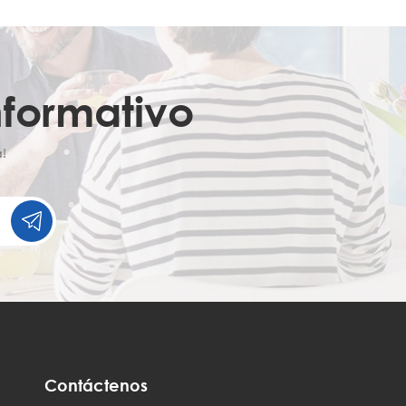
nformativo
!
Contáctenos