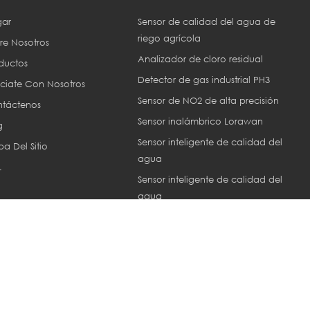
ar
Sensor de calidad del agua de
riego agrícola
re Nosotros
Analizador de cloro residual
ductos
Detector de gas industrial PH3
ciate Con Nosotros
Sensor de NO2 de alta precisión
táctenos
Sensor inalámbrico Lorawan
g
Sensor inteligente de calidad del
a Del Sitio
agua
L
Sensor inteligente de calidad del
agua
Sensor ec industrial
or © 2013-2026 Xiamen ZoneWu Technology Co., LTD.. Reservados tod
Network IPv6 compatible con