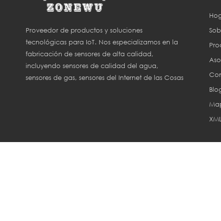
Hog
Sob
Proveedor de productos y soluciones
tecnológicas para IoT. Nos especializamos en la
Pro
fabricación de sensores de alta calidad,
Aso
incluyendo sensores de calidad del agua,
Con
sensores de gas, sensores del Internet de las Cosas
Blo
(IoT) y sensores para agricultura inteligente.
Map
XM
Derechos de aut