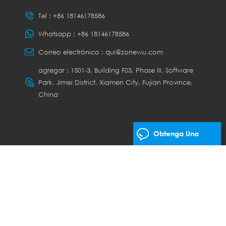
Tel :
+86 18146178586
Whatsapp :
+86 18146178586
Correo electrónico :
qui@zonewu.com
agregar : 1501-3, Building F03, Phase III, Software
Park, Jimei District, Xiamen City, Fujian Province,
China
Obtenga Una
Cotización Gratis
os los derechos.