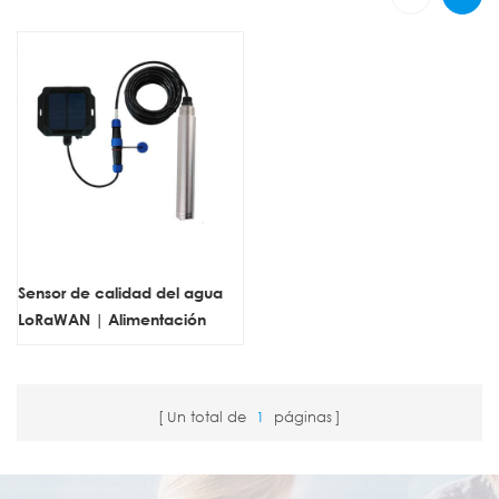
Sensor de calidad del agua
LoRaWAN | Alimentación
solar, monitorización remota
de algas verdeazuladas y
múltiples parámetros
Un total de
1
páginas