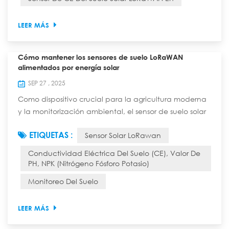
LoRaWAN, cumpliendo así los requisitos ...
LEER MÁS
Cómo mantener los sensores de suelo LoRaWAN
alimentados por energía solar
SEP 27 , 2025
Como dispositivo crucial para la agricultura moderna
y la monitorización ambiental, el sensor de suelo solar
LoRaWAN requiere especial atención al
ETIQUETAS :
Sensor Solar LoRawan
mantenimiento de componentes clave como el
sistema de alimentación solar, las sondas de suelo y los
Conductividad Eléctrica Del Suelo (CE), Valor De
módulos de transmisión de datos. A continuación, se
PH, NPK (nitrógeno Fósforo Potasio)
presenta una guía de mantenimiento profesional para
Monitoreo Del Suelo
este tipo de sensor: 1、Puntos clave del mantenimi...
LEER MÁS