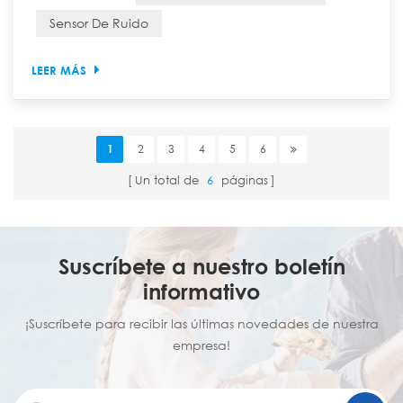
monitoreo ambiental global saben bien que las
Sensor De Ruido
restricciones de bandas de frecuencia inalámbricas
en diferentes regiones suelen ser un obstáculo —por
LEER MÁS
ejemplo, la UE utiliza EU868, EE. UU. US915 y China
CN470—....
1
2
3
4
5
6
Un total de
6
páginas
Suscríbete a nuestro boletín
informativo
¡Suscríbete para recibir las últimas novedades de nuestra
empresa!