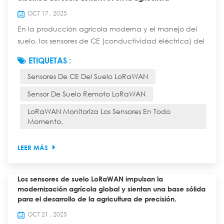
OCT 17 , 2025
En la producción agrícola moderna y el manejo del
suelo, los sensores de CE (conductividad eléctrica) del
suelo LoRaWAN no son meras "herramientas de
ETIQUETAS :
recopilación de datos", sino el soporte técnico central
Sensores De CE Del Suelo LoRaWAN
que abarca el "monitoreo de la salud del suelo, el
manejo preciso de cultivos, la utilización eficiente de
Sensor De Suelo Remoto LoRaWAN
recursos y la prevención y el control de riesgos
LoRaWAN Monitoriza Los Sensores En Todo
ambientales". Su importancia es la sig...
Momento.
LEER MÁS
Los sensores de suelo LoRaWAN impulsan la
modernización agrícola global y sientan una base sólida
para el desarrollo de la agricultura de precisión.
OCT 21 , 2025