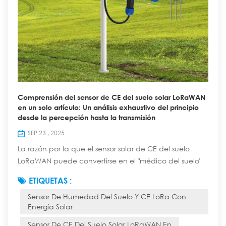
Comprensión del sensor de CE del suelo solar LoRaWAN
en un solo artículo: Un análisis exhaustivo del principio
desde la percepción hasta la transmisión
SEP 23 , 2025
La razón por la que el sensor solar de CE del suelo
LoRaWAN puede convertirse en el "médico del suelo"
de la agricultura inteligente reside en su profunda
ETIQUETAS :
integración de la tecnología de detección precisa de
Sensor De Humedad Del Suelo Y CE LoRa Con
la conductividad del suelo (CE), la tecnología de
Energía Solar
suministro de energía solar autónoma y la tecnología
de transmisión de larga distancia de bajo consumo
Sensor De CE Del Suelo Solar LoRaWAN En