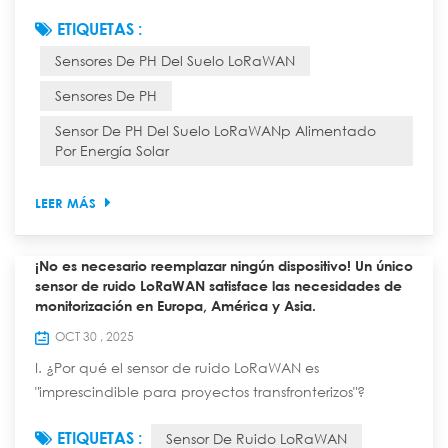
En tierras agrícolas remotas, huertos de montaña y
ETIQUETAS :
zonas de restauración ecológica, el monitoreo
Sensores De PH Del Suelo LoRaWAN
oportuno de las fluctuaciones del pH resulta vital para
orientar las prácticas de cultivo y la mejora del suelo.
Sensores De PH
La integración de Sensores de pH del suelo basados
Sensor De PH Del Suelo LoRaWANp Alimentado
en LoRaWAN El uso de la te...
Por Energía Solar
LEER MÁS
¡No es necesario reemplazar ningún dispositivo! Un único
sensor de ruido LoRaWAN satisface las necesidades de
monitorización en Europa, América y Asia.
OCT 30 , 2025
I. ¿Por qué el sensor de ruido LoRaWAN es
"imprescindible para proyectos transfronterizos"?
Ventajas duales de las bandas de frecuencia y los
ETIQUETAS :
Sensor De Ruido LoRaWAN
protocolos. Quienes han trabajado en proyectos de