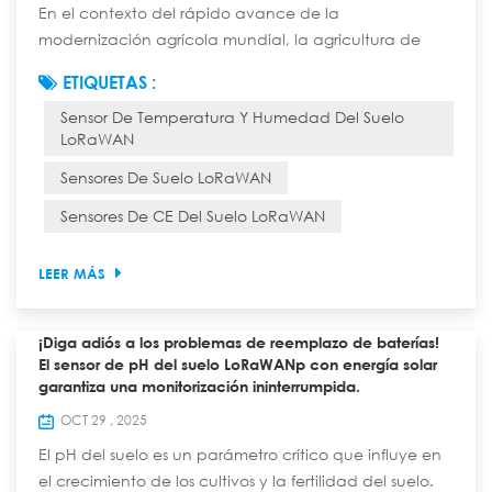
En el contexto del rápido avance de la
modernización agrícola mundial, la agricultura de
precisión se ha convertido en la vía principal para
ETIQUETAS :
mejorar la eficiencia de la producción agrícola,
Sensor De Temperatura Y Humedad Del Suelo
garantizar la seguridad alimentaria y lograr un
LoRaWAN
desarrollo agrícola sostenible. Como dispositivo clave
para la obtención de datos edáficos esenciales en la
Sensores De Suelo LoRaWAN
agricultura de precisión, el sensor de suelo LoRaWAN
Sensores De CE Del Suelo LoRaWAN
n...
LEER MÁS
¡Diga adiós a los problemas de reemplazo de baterías!
El sensor de pH del suelo LoRaWANp con energía solar
garantiza una monitorización ininterrumpida.
OCT 29 , 2025
El pH del suelo es un parámetro crítico que influye en
el crecimiento de los cultivos y la fertilidad del suelo.