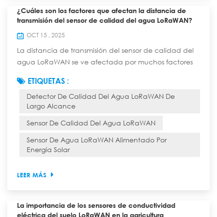
¿Cuáles son los factores que afectan la distancia de
transmisión del sensor de calidad del agua LoRaWAN?
OCT 15 , 2025
La distancia de transmisión del sensor de calidad del
agua LoRaWAN se ve afectada por muchos factores
como el rendimiento del dispositivo, el entorno de
ETIQUETAS :
propagación de la señal y la configuración de la red,
Detector De Calidad Del Agua LoRaWAN De
como se indica a continuación: 1. Factores del
Largo Alcance
equipo Potencia de transmisión: A mayor potencia de
transmisión, mayor intensidad de la señal y mayor
Sensor De Calidad Del Agua LoRaWAN
alcance. Sin embargo, este aumento conlleva ...
Sensor De Agua LoRaWAN Alimentado Por
Energía Solar
LEER MÁS
La importancia de los sensores de conductividad
eléctrica del suelo LoRaWAN en la agricultura