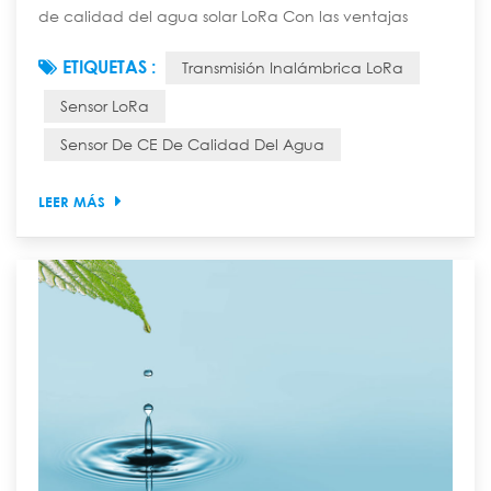
de calidad del agua solar LoRa Con las ventajas
principales de "transmisión inalámbrica de larga
ETIQUETAS :
Transmisión Inalámbrica LoRa
distancia, suministro de energía solar autónoma,
monitoreo en tiempo real del valor CE de la calidad
Sensor LoRa
del agua", puede superar las restricciones de
Sensor De CE De Calidad Del Agua
cableado y suministro de energía, y ser ampliamente
utilizado en escenarios de monitoreo de calidad del...
LEER MÁS