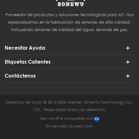
Proveedor de productos y soluciones tecnológicas para IoT. Nos
especializamos en la fabricación de sensores de alta calidad,
incluyendo sensores de calidad del agua, sensores de gas,
sensores del Internet de las Cosas (IoT) y sensores para
agricultura inteligente.
Necesitar Ayuda
Etiquetas Calientes
Contáctenos
Derechos de autor © 2013-2026 Xiamen ZoneWu Technology Co.,
LTD.. Reservados todos los derechos.
Network IPv6 compatible con
Encender:
dyyseo.com