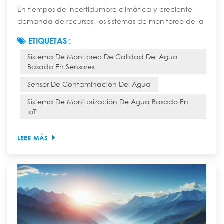
En tiempos de incertidumbre climática y creciente
demanda de recursos, los sistemas de monitoreo de la
calidad del agua basados en sensores ya no son un
ETIQUETAS :
lujo. Los sensores inteligentes modernos de calidad del
Sistema De Monitoreo De Calidad Del Agua
agua, especialmente aquellos que utilizan potentes
Basado En Sensores
redes de sensores LoRaWAN, proporcionan la
inteligencia continua y práctica necesaria para
Sensor De Contaminación Del Agua
proteger la salud pública, garantizar el cumplimi...
Sistema De Monitorización De Agua Basado En
IoT
LEER MÁS