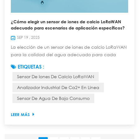
¿Cómo elegir un sensor de iones de calcio LoRaWAN
adecuado para escenarios de aplicación específicos?
SEP 19 , 2025
La elección de un sensor de iones de calcio LoRaWAN
para la calidad del agua adecuado para cada
aplicación específica requiere una consideración
ETIQUETAS :
exhaustiva de los requisitos de medición, las
Sensor De Iones De Calcio LoRaWAN
condiciones ambientales, el rendimiento del sensor, las
capacidades de comunicación, el coste y otros
Analizador Industrial De Ca2+ En Línea
factores. A continuación, se presentan los puntos de
Sensor De Agua De Bajo Consumo
selección específicos: 1. Aclarar los requisitos de me...
LEER MÁS