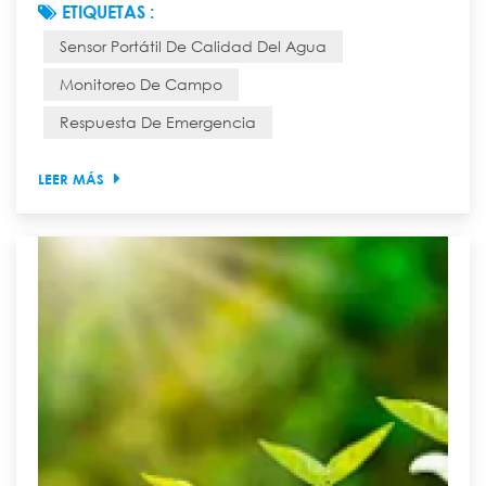
ETIQUETAS :
debido a un accidente ambiental repentino? ¿Cómo
Sensor Portátil De Calidad Del Agua
puede un equipo de expedición científica evaluar
rápidamente la calidad del agua de un arroyo recién
Monitoreo De Campo
descubierto en la selva profunda de la montaña? En
Respuesta De Emergencia
el pasado, responder a estas preguntas requería un
pro...
LEER MÁS