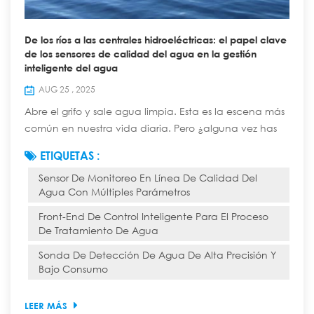
De los ríos a las centrales hidroeléctricas: el papel clave
de los sensores de calidad del agua en la gestión
inteligente del agua
AUG 25 , 2025
Abre el grifo y sale agua limpia. Esta es la escena más
común en nuestra vida diaria. Pero ¿alguna vez has
pensado que esta agua aparentemente simple ha
ETIQUETAS :
recorrido un largo, complejo y tecnológicamente
Sensor De Monitoreo En Línea De Calidad Del
avanzado "viaje inteligente" desde una fuente natural
Agua Con Múltiples Parámetros
hasta el grifo de tu casa? En este viaje, diversos
sensores de calidad del agua garantizan la seguridad
Front-End De Control Inteligente Para El Proceso
de cada gota y cumplen la función de "cen...
De Tratamiento De Agua
Sonda De Detección De Agua De Alta Precisión Y
Bajo Consumo
LEER MÁS