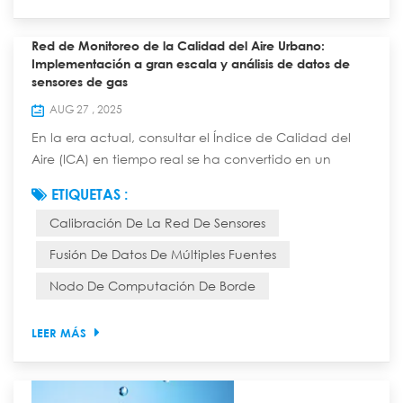
Red de Monitoreo de la Calidad del Aire Urbano:
Implementación a gran escala y análisis de datos de
sensores de gas
AUG 27 , 2025
En la era actual, consultar el Índice de Calidad del
Aire (ICA) en tiempo real se ha convertido en un
hábito diario para muchas personas. Tras esto se
ETIQUETAS :
esconde una precisa red de monitoreo, compuesta
Calibración De La Red De Sensores
por innumerables "narices electrónicas": sensores de
gas. Esta red protege la respiración de la ciudad con
Fusión De Datos De Múltiples Fuentes
una densidad e inteligencia sin precedentes. Hoy
Nodo De Computación De Borde
profundizaremos en las estrategias de impleme...
LEER MÁS