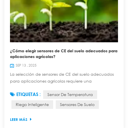
¿Cómo elegir sensores de CE del suelo adecuados para
aplicaciones agrícolas?
SEP 13 , 2025
La selección de sensores de CE del suelo adecuados
para aplicaciones agrícolas requiere una
consideración exhaustiva de varios factores. A
ETIQUETAS :
Sensor De Temperatura
continuación, se presentan algunos puntos clave:
Rango de medición: En términos generales, el rango
Riego Inteligente
Sensores De Suelo
de medición de 0 a 20000 μS/cm puede cubrir la
mayoría de los tipos de suelo, desde una salinización
LEER MÁS
leve hasta tierras salino-alcalinas severas, lo que