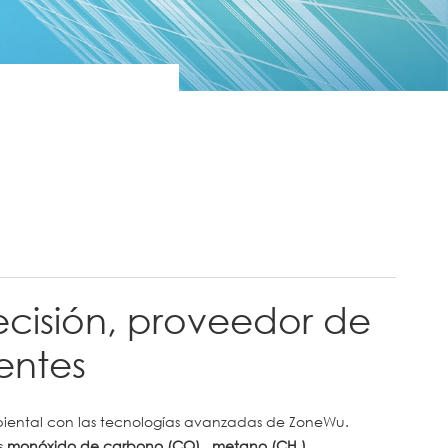
ecisión, proveedor de
gentes
mbiental con las tecnologías avanzadas de ZoneWu.
s
monóxido de carbono (CO)
,
metano (CH₄)
,