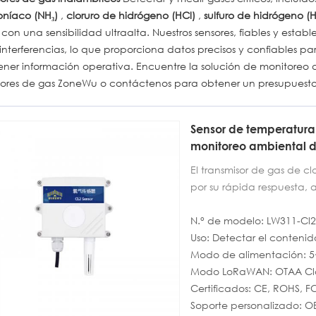
níaco (NH₃)
,
cloruro de hidrógeno (HCl)
,
sulfuro de hidrógeno (H
 con una sensibilidad ultraalta. Nuestros sensores, fiables y est
interferencias, lo que proporciona datos precisos y confiables 
ner información operativa. Encuentre la solución de monitoreo d
sores de gas ZoneWu o contáctenos para obtener un presupuesto 
Sensor de temperatur
monitoreo ambiental d
El transmisor de gas de c
por su rápida respuesta, a
Equipado con sensores de
ofrece alta precisión de
N.° de modelo: LW311-Cl2
energía. Es adecuado par
Uso: Detectar el contenid
seguridad industrial, moni
Modo de alimentación: 
Este dispositivo adopta 
Modo LoRaWAN: OTAA Cl
CC, salida de señal 485
Certificados: CE, ROHS, FC
configurar la dirección 
Soporte personalizado: 