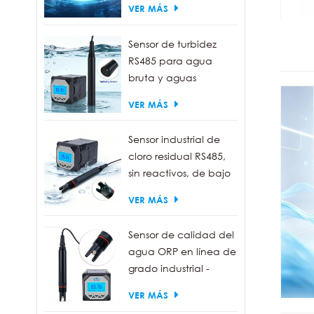
VER MÁS
Sensor de turbidez
RS485 para agua
bruta y aguas
residuales | Sonda
VER MÁS
medidora de turbidez
de 0 a 1000 NTU
Sensor industrial de
cloro residual RS485,
sin reactivos, de bajo
mantenimiento.
VER MÁS
Sensor de calidad del
agua ORP en línea de
grado industrial -
Resistente al agua
VER MÁS
IP68, salida RS485