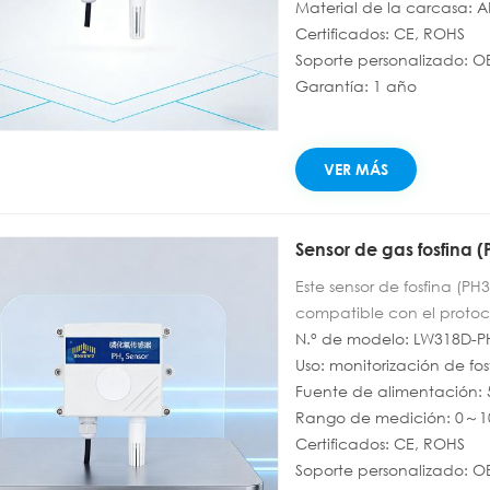
comunicación a distanci
Material de la carcasa: A
en pared, es ideal para e
Certificados: CE, ROHS
químicas e invernaderos. 
Soporte personalizado: 
Ideal para la monitorizac
Garantía: 1 año
más fiable para diversas 
VER MÁS
Sensor de gas fosfina (
Este sensor de fosfina (PH
compatible con el proto
ppm y una resolución de 
N.° de modelo: LW318D-P
rendimiento estable. Ali
Uso: monitorización de fos
presenta un diseño impe
Fuente de alimentación:
hostiles, y puede reporta
Rango de medición: 0～
ampliamente en escenario
Certificados: CE, ROHS
producción agrícola y pr
Soporte personalizado: 