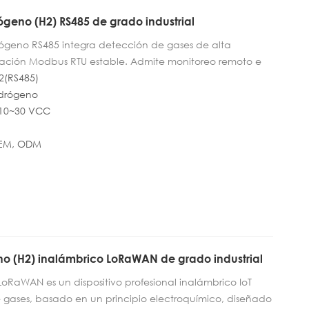
ógeno (H2) RS485 de grado industrial
drógeno RS485 integra detección de gases de alta
cación Modbus RTU estable. Admite monitoreo remoto e
 PLC, cuenta con diseño a prueba de explosiones y
2(RS485)
tura, y proporciona datos precisos de concentración
idrógeno
iales, salas de baterías y sistemas de celdas de
 10~30 VCC
 de calibrar, ideal para aplicaciones de seguridad crítica.
OEM, ODM
no (H2) inalámbrico LoRaWAN de grado industrial
LoRaWAN es un dispositivo profesional inalámbrico IoT
e gases, basado en un principio electroquímico, diseñado