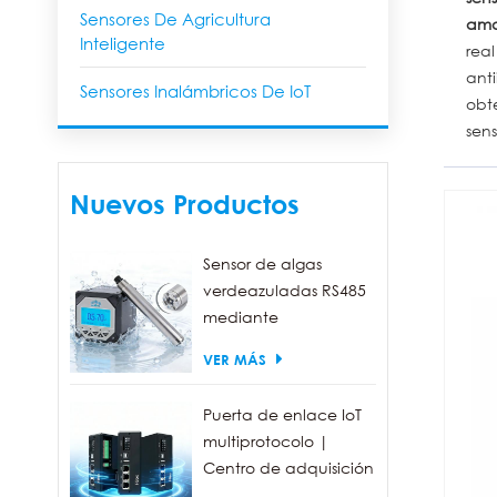
Sensores De Agricultura
amo
Inteligente
real
anti
Sensores Inalámbricos De IoT
obte
sen
Nuevos Productos
Sensor de algas
verdeazuladas RS485
mediante
fluorescencia, con un
VER MÁS
rango de detección
de 0 a 300.000
Puerta de enlace IoT
células/ml.
multiprotocolo |
Centro de adquisición
de datos FBOX