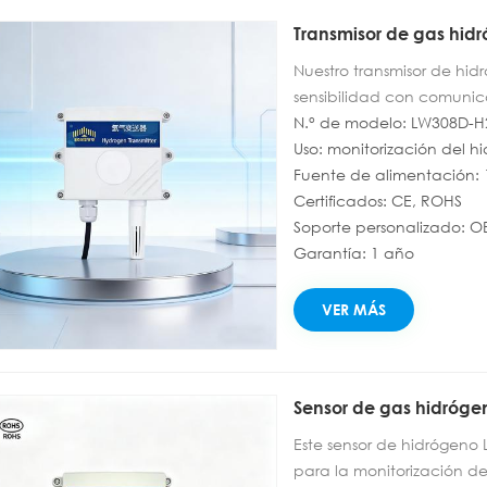
Transmisor de gas hidr
Nuestro transmisor de hi
sensibilidad con comuni
integración con sistemas
N.° de modelo: LW308D-H
compensación de tempera
Uso: monitorización del h
de H₂ para plantas industr
Fuente de alimentación:
combustible. Fiable, fácil
Certificados: CE, ROHS
Soporte personalizado: 
Garantía: 1 año
VER MÁS
Sensor de gas hidróge
Este sensor de hidrógeno 
para la monitorización d