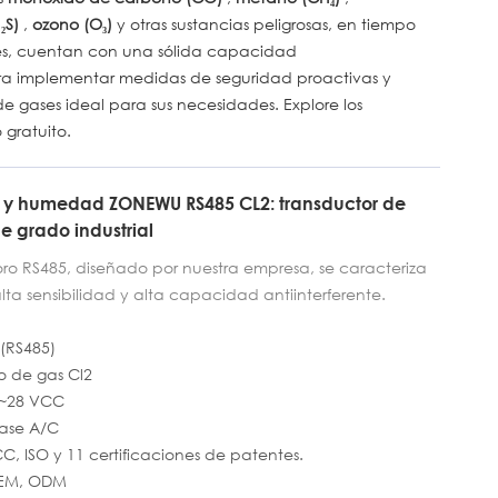
₂S)
,
ozono (O₃)
y otras sustancias peligrosas, en tiempo
ables, cuentan con una sólida capacidad
para implementar medidas de seguridad proactivas y
e gases ideal para sus necesidades. Explore los
gratuito.
a y humedad ZONEWU RS485 CL2: transductor de
e grado industrial
loro RS485, diseñado por nuestra empresa, se caracteriza
lta sensibilidad y alta capacidad antiinterferente.
 gas de cloro de alto rendimiento y microprocesadores,
 detección, rendimiento estable y bajo consumo de
(RS485)
a el monitoreo de la concentración de gas de cloro en
o de gas Cl2
toreo ambiental, producción industrial y otros entornos.
5~28 VCC
una fuente de alimentación de amplio voltaje de 50-28 V
ase A/C
, protocolo de comunicación ModBus RTU estándar, puede
C, ISO y 11 certificaciones de patentes.
ModBus, puede cambiar la velocidad en baudios y tiene
OEM, ODM