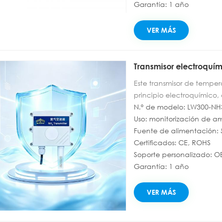
una distancia de comuni
Garantía: 1 año
VER MÁS
Transmisor electroquím
Este transmisor de temp
principio electroquímico
cuenta con un diseño im
N.° de modelo: LW300-NH
hostiles. Ofrece respuesta 
Uso: monitorización de 
antiinterferencias. Calibr
Fuente de alimentación:
alta precisión y gran est
Certificados: CE, ROHS
Monitorea en tiempo real
Soporte personalizado: 
y la humedad (0-99,9 % HR
Garantía: 1 año
químicas e invernaderos. 
instalar y usar.
VER MÁS