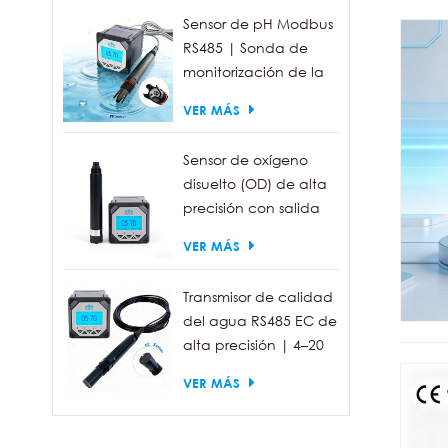
Sensor de pH Modbus
RS485 | Sonda de
monitorización de la
calidad del agua
VER MÁS
industrial IP68
Sensor de oxígeno
disuelto (OD) de alta
precisión con salida
RS485 para la
VER MÁS
medición de la
calidad del agua.
Transmisor de calidad
del agua RS485 EC de
alta precisión | 4–20
mA (opcional)
VER MÁS