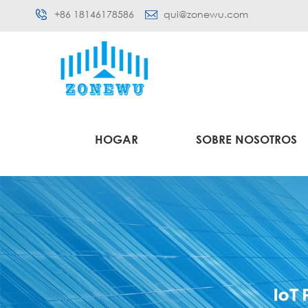
+86 18146178586
qui@zonewu.com
HOGAR
SOBRE NOSOTROS