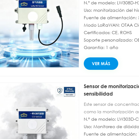
para aplicaciones indust
N.º de modelo: LW308D-H
ppm y una alta resolució
Uso: monitorización del h
concentración de H₂. Co
Fuente de alimentación:
(CN470/EU868/US915, etc.)
Modo LoRaWAN: OTAA Cla
modos OTAA Clase A/C (cl
Certificados: CE, ROHS
largo alcance. Ofrece baj
Soporte personalizado: 
interferencias y alta esta
Garantía: 1 año
umbrales de alarma, la re
informes mediante coman
VER MÁS
industrial, la seguridad 
ambiental a nivel mundial
cuenta con 1 año de garan
Sensor de monitorizac
monitorización global de 
sensibilidad
Este sensor de concentrac
como la monitorización amb
invernaderos agrícolas. D
N.° de modelo: LW303D-C
y genera datos precisos. 
Uso: Monitoreo de dióxid
excelente capacidad anti
Fuente de alimentación: