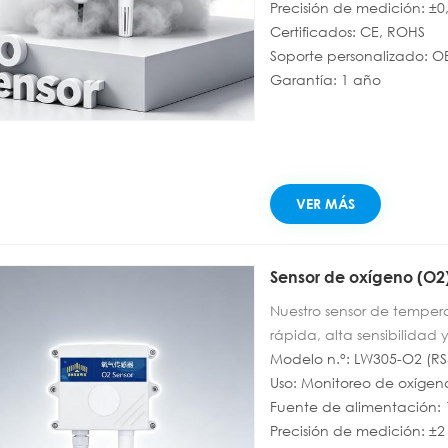
señal, lo que facilita la i
Precisión de medición: ±0
a monitorizar la calidad 
Certificados: CE, ROHS
Soporte personalizado: 
Garantía: 1 año
VER MÁS
Sensor de oxígeno (O2)
Nuestro sensor de temper
rápida, alta sensibilidad 
gas estándar multietapa 
Modelo n.°: LW305-O2 (RS
vida útil (≥24 meses), al
Uso: Monitoreo de oxígen
±3 % HR) y estabilidad. C
Fuente de alimentación:
ModBus RTU, admite la co
Precisión de medición: ±2