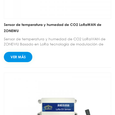
Sensor de temperatura y humedad de CO2 LoRaWAN de
ZONEWU
Sensor de temperatura y humedad de CO2 LoRaWAN de
ZONEWU Basado en LoRa tecnología de modulación de
espectro ensanchado, los terminales pueden realizar
comunicaciones de ultra larga distancia. Un dispositivo de
VER MÁS
monitoreo inalámbrico que integra la recopilación, el
monitoreo y la transmisión de datos. Este producto está
equipado con un sensor de dióxido de carbono (CO2) y un
sensor de temperatura y humedad