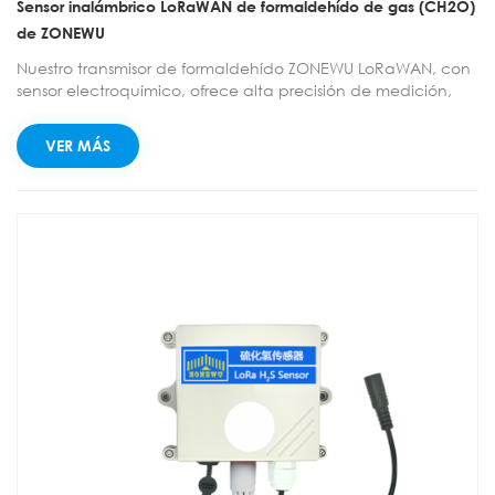
Sensor inalámbrico LoRaWAN de formaldehído de gas (CH2O)
de ZONEWU
Nuestro transmisor de formaldehído ZONEWU LoRaWAN, con
sensor electroquímico, ofrece alta precisión de medición,
respuesta rápida, larga vida útil y un rendimiento confiable.
Con una resolución de 0,01 ppm, permite un monitoreo
VER MÁS
continuo en línea 24/7. Ideal para sistemas domésticos
inteligentes, purificadores de aire, aires acondicionados y
otras aplicaciones que requieren el monitoreo a largo plazo
de la concentración de formaldehído.