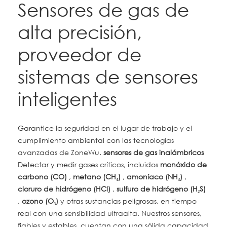
Sensores de gas de
alta precisión,
proveedor de
sistemas de sensores
inteligentes
Garantice la seguridad en el lugar de trabajo y el
cumplimiento ambiental con las tecnologías
avanzadas de ZoneWu.
sensores de gas inalámbricos
Detectar y medir gases críticos, incluidos
monóxido de
carbono (CO)
,
metano (CH₄)
,
amoníaco (NH₃)
,
cloruro de hidrógeno (HCl)
,
sulfuro de hidrógeno (H₂S)
,
ozono (O₃)
y otras sustancias peligrosas, en tiempo
real con una sensibilidad ultraalta. Nuestros sensores,
fiables y estables, cuentan con una sólida capacidad