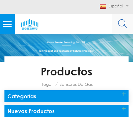
Español
Productos
Hogar
Sensores De Gas
/
Categorías
Nuevos Productos