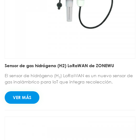
Sensor de gas hidrógeno (H2) LoRaWAN de ZONEWU
El sensor de hidrógeno (H₂) LoRaWAN es un nuevo sensor de
gas inalámbrico para IoT que integra recolección,
monitoreo y transmisión. Utiliza un sensor de gas
electroquímico de tres electrodos y un microprocesador de
VER MÁS
alto rendimiento para monitorear la concentración de
hidrógeno en el ambiente. Los sensores de temperatura y
humedad integrados permiten monitorear los valores de
temperatura y humedad en el ambiente.