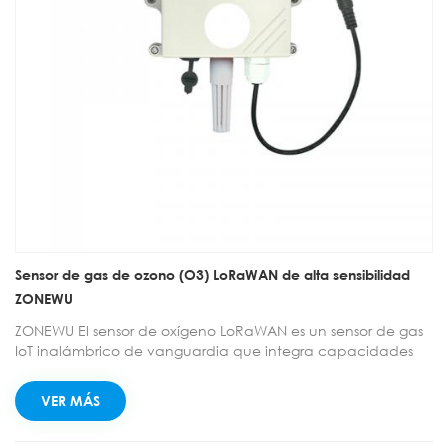
Sensor de gas de ozono (O3) LoRaWAN de alta sensibilidad
ZONEWU
ZONEWU El sensor de oxígeno LoRaWAN es un sensor de gas
IoT inalámbrico de vanguardia que integra capacidades
de adquisición, monitorización y transmisión de datos. Al
combinar un sensor de gas electroquímico de tres
VER MÁS
electrodos con un microprocesador de alto rendimiento,
permite el seguimiento de la concentración de ozono en