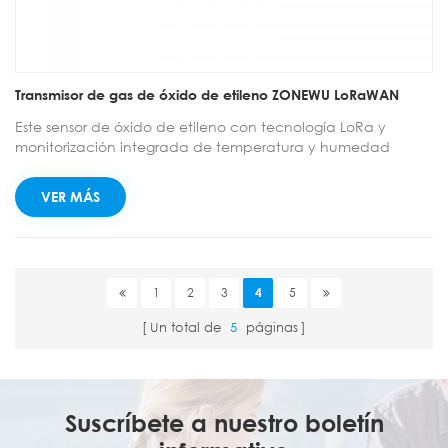
Transmisor de gas de óxido de etileno ZONEWU LoRaWAN
Este sensor de óxido de etileno con tecnología LoRa y
monitorización integrada de temperatura y humedad
ofrece una detección ambiental precisa y en tiempo real,
con bajo consumo de energía y soluciones personalizables
VER MÁS
para pedidos al por mayor o B2B.
1
2
3
4
5
Un total de
5
páginas
Suscríbete a nuestro boletín