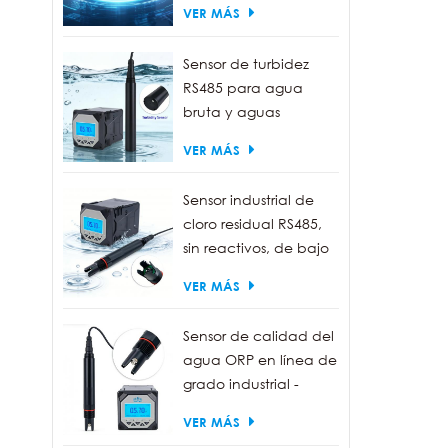
VER MÁS
en c
libre
Sensor de turbidez
alta 
RS485 para agua
de d
bruta y aguas
anti
residuales | Sonda
brind
VER MÁS
medidora de turbidez
mant
de 0 a 1000 NTU
agua
Sensor industrial de
ríos 
cloro residual RS485,
sin reactivos, de bajo
mantenimiento.
VER MÁS
Sensor de calidad del
agua ORP en línea de
grado industrial -
Resistente al agua
VER MÁS
IP68, salida RS485