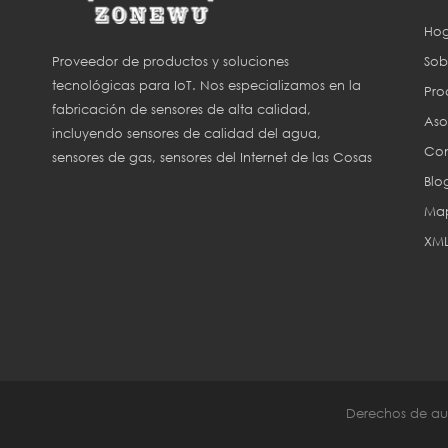
Hog
Sob
Proveedor de productos y soluciones
tecnológicas para IoT. Nos especializamos en la
Pro
fabricación de sensores de alta calidad,
Aso
incluyendo sensores de calidad del agua,
Con
sensores de gas, sensores del Internet de las Cosas
Blo
(IoT) y sensores para agricultura inteligente.
Map
XM
Derechos de aut