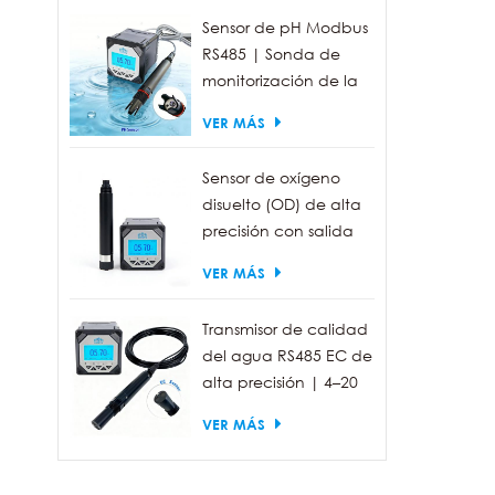
Sensor de pH Modbus
RS485 | Sonda de
monitorización de la
calidad del agua
VER MÁS
industrial IP68
Sensor de oxígeno
disuelto (OD) de alta
precisión con salida
RS485 para la
VER MÁS
medición de la
calidad del agua.
Transmisor de calidad
del agua RS485 EC de
alta precisión | 4–20
mA (opcional)
VER MÁS