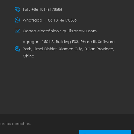
Tel :
+86 18146178586
Whatsapp :
+86 18146178586
Correo electrónico :
qui@zonewu.com
agregar : 1501-3, Building F03, Phase III, Software
Park, Jimei District, Xiamen City, Fujian Province,
China
os los derechos.