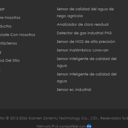
ar
Sensor de calidad del agua de
riego agrícola
re Nosotros
Analizador de cloro residual
ductos
Detector de gas industrial PH3
ciate Con Nosotros
Sensor de NO2 de alta precisión
táctenos
Sensor inalámbrico Lorawan
g
Sensor inteligente de calidad del
a Del Sitio
agua
L
Sensor inteligente de calidad del
agua
Sensor ec industrial
or © 2013-2026 Xiamen ZoneWu Technology Co., LTD.. Reservados tod
Network IPv6 compatible con