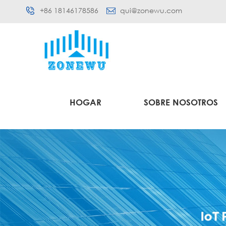
+86 18146178586
qui@zonewu.com
HOGAR
SOBRE NOSOTROS