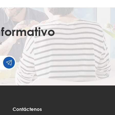
nformativo
!
Contáctenos