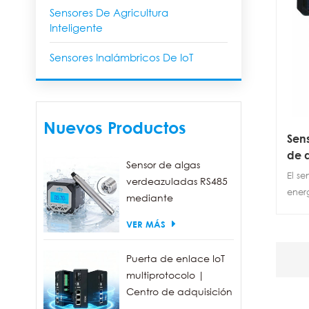
Sensores De Agricultura
Inteligente
Sensores Inalámbricos De IoT
Nuevos Productos
Sen
de a
Sensor de algas
cal
El s
verdeazuladas RS485
energ
mediante
detec
fluorescencia, con un
VER MÁS
para
rango de detección
conc
de 0 a 300.000
en c
Puerta de enlace IoT
células/ml.
célul
multiprotocolo |
comp
Centro de adquisición
y sum
de datos FBOX