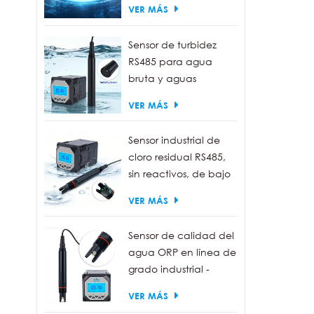
VER MÁS
Sensor de turbidez
RS485 para agua
bruta y aguas
residuales | Sonda
VER MÁS
medidora de turbidez
de 0 a 1000 NTU
Sensor industrial de
cloro residual RS485,
sin reactivos, de bajo
mantenimiento.
VER MÁS
Sensor de calidad del
agua ORP en línea de
grado industrial -
Resistente al agua
VER MÁS
IP68, salida RS485