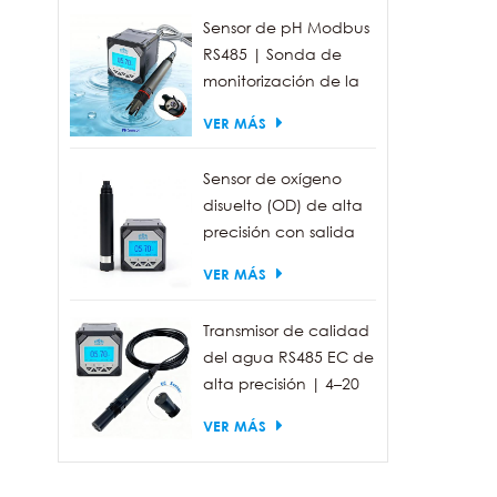
Sensor de pH Modbus
RS485 | Sonda de
monitorización de la
calidad del agua
VER MÁS
industrial IP68
Sensor de oxígeno
disuelto (OD) de alta
precisión con salida
RS485 para la
VER MÁS
medición de la
calidad del agua.
Transmisor de calidad
del agua RS485 EC de
alta precisión | 4–20
mA (opcional)
VER MÁS