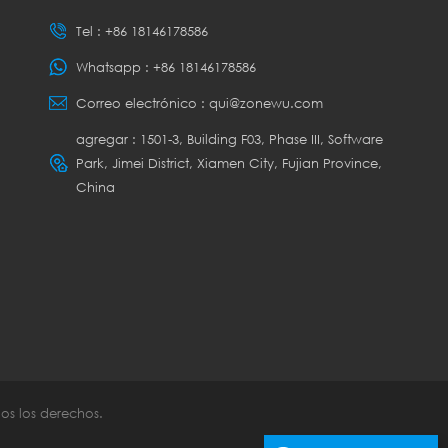
Tel :
+86 18146178586
Whatsapp :
+86 18146178586
Correo electrónico :
qui@zonewu.com
agregar : 1501-3, Building F03, Phase III, Software
Park, Jimei District, Xiamen City, Fujian Province,
China
os los derechos.