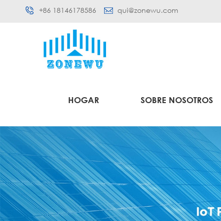
+86 18146178586
qui@zonewu.com
HOGAR
SOBRE NOSOTROS