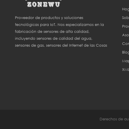
Hog
Sob
Proveedor de productos y soluciones
tecnológicas para IoT. Nos especializamos en la
Pro
fabricación de sensores de alta calidad,
Aso
incluyendo sensores de calidad del agua,
Con
sensores de gas, sensores del Internet de las Cosas
Blo
(IoT) y sensores para agricultura inteligente.
Map
XM
Derechos de aut