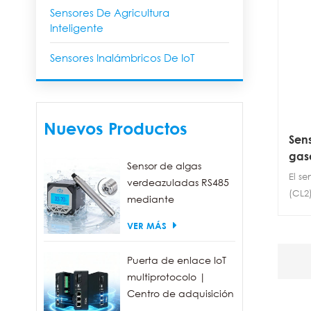
Sensores De Agricultura
Inteligente
Sensores Inalámbricos De IoT
Nuevos Productos
Sens
gas
Sensor de algas
ZO
El se
verdeazuladas RS485
(CL2)
mediante
inalá
fluorescencia, con un
VER MÁS
monit
rango de detección
tecn
de 0 a 300.000
espe
Puerta de enlace IoT
células/ml.
logr
multiprotocolo |
dista
Centro de adquisición
de datos FBOX