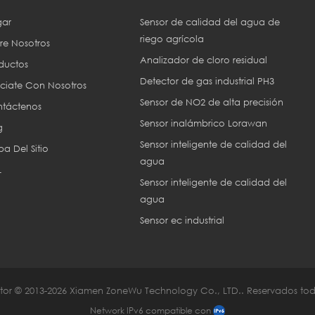
ar
Sensor de calidad del agua de
riego agrícola
re Nosotros
Analizador de cloro residual
ductos
Detector de gas industrial PH3
ciate Con Nosotros
Sensor de NO2 de alta precisión
táctenos
Sensor inalámbrico Lorawan
g
Sensor inteligente de calidad del
a Del Sitio
agua
L
Sensor inteligente de calidad del
agua
Sensor ec industrial
or © 2013-2026 Xiamen ZoneWu Technology Co., LTD.. Reservados tod
Network IPv6 compatible con