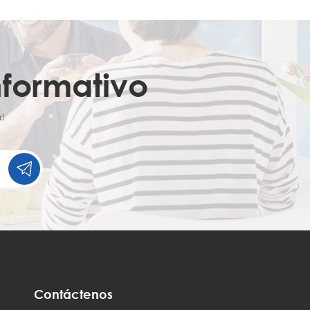
nformativo
!
Contáctenos