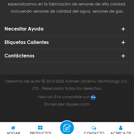
especializamos en la fabricación de sensores de alta calidad,
incluyendo sensores de calidad del agua, sensores de gas,
sensores del Internet de las Cosas (IoT) y sensores para
agricultura inteligente.
Necesitar Ayuda
Etiquetas Calientes
Contáctenos
Derechos de autor © 2013-2026 Xiamen ZoneWu Technology Co.,
LTD.. Reservados todos los derechos.
Network IPv6 compatible con
Encender:
dyyseo.com
HOGAR
PRODUCTOS
CONTACTO
ACERCA DE