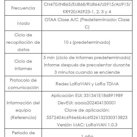
CN470/IN865/EU868/RU864/US915/AU915/
Frecuencia
KR920/AS923-1, 2, 3 y 4
OTAA Clase A/C (Predeterminado: Clase
Modo
C)
Ciclo de
recopilación de
10 s (predeterminado)
datos
5 min (ciclo de informes predeterminado)
Ciclo de
Informe después de precalentar durante
informes
3 minutos cuando se enciende
Protocolo de
Redes LoRaWAN y LoRa TDMA
comunicación
Aplicación EUI: 331341E186891989
Información del
DevEUI: aaaa202404150001
equipo
Clave de aplicación:
(Referencia)
5572404c696e6b4c6f526132330313823
Versión MAC: LoRaWAN 1.0.3
Período de
1 año