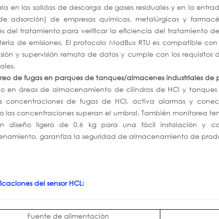
tala en las salidas de descarga de gases residuales y en la entra
 de adsorción) de empresas químicas, metalúrgicas y farmacé
s del tratamiento para verificar la eficiencia del tratamiento d
eria de emisiones. El protocolo ModBus RTU es compatible con
isión y supervisión remota de datos y cumple con los requisito
iales.
reo de fugas en parques de tanques/almacenes industriales de p
ado en áreas de almacenamiento de cilindros de HCl y tanques 
as concentraciones de fugas de HCl, activa alarmas y conect
 las concentraciones superan el umbral. También monitorea te
n diseño ligero de 0,6 kg para una fácil instalación y c
namiento, garantiza la seguridad de almacenamiento de produc
icaciones del sensor HCL:
Fuente de alimentación