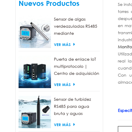
Nuevos Productos
Se ins
torres
despué
Sensor de algas
en mat
verdeazuladas RS485
transm
mediante
industr
fluorescencia, con un
VER MÁS
Monito
rango de detección
Utiliz
de 0 a 300.000
Puerta de enlace IoT
real l
células/ml.
multiprotocolo |
cuando
Centro de adquisición
Con u
de datos FBOX
almace
VER MÁS
Sensor de turbidez
RS485 para agua
Especif
bruta y aguas
residuales | Sonda
VER MÁS
medidora de turbidez