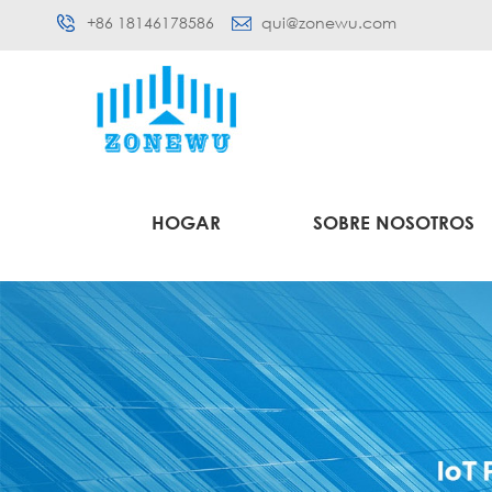
+86 18146178586
qui@zonewu.com
HOGAR
SOBRE NOSOTROS