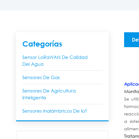
De
Categorías
Sensor LoRaWAN De Calidad
Del Agua
Sensores De Gas
Aplica
Sensores De Agricultura
Monito
Inteligente
Se uti
farmac
Sensores Inalámbricos De IoT
reacció
a sis
alimen
Tratam