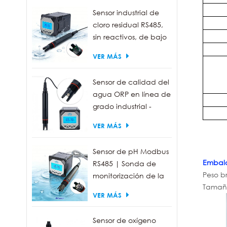
de 0 a 1000 NTU
Sensor industrial de
cloro residual RS485,
sin reactivos, de bajo
mantenimiento.
VER MÁS
Sensor de calidad del
agua ORP en línea de
grado industrial -
Resistente al agua
VER MÁS
IP68, salida RS485
Sensor de pH Modbus
Embala
RS485 | Sonda de
Peso br
monitorización de la
Tamaño
calidad del agua
VER MÁS
industrial IP68
Sensor de oxígeno