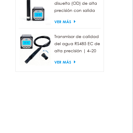
disuelto (OD) de alta
precisión con salida
RS485 para la
VER MÁS
medición de la
calidad del agua.
Transmisor de calidad
del agua RS485 EC de
alta precisión | 4–20
mA (opcional)
VER MÁS