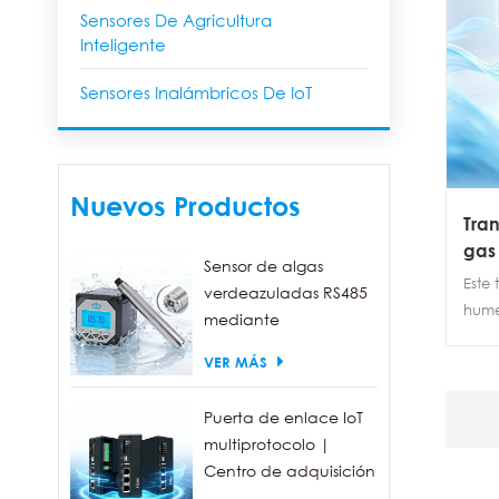
Sensores De Agricultura
Inteligente
Sensores Inalámbricos De IoT
Nuevos Productos
Tra
gas
Sensor de algas
Este 
verdeazuladas RS485
hume
mediante
adop
fluorescencia, con un
VER MÁS
admi
rango de detección
de 5
de 0 a 300.000
impe
Puerta de enlace IoT
células/ml.
ideal
multiprotocolo |
respu
Centro de adquisición
alto 
de datos FBOX