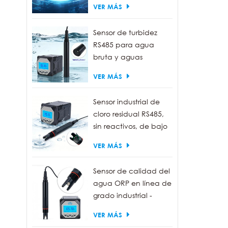
VER MÁS
Cali
gases
Sensor de turbidez
gran
RS485 para agua
actu
bruta y aguas
Moni
residuales | Sonda
(0-50
VER MÁS
medidora de turbidez
°C) y
de 0 a 1000 NTU
idea
Sensor industrial de
plant
cloro residual RS485,
comp
sin reactivos, de bajo
RTU y
mantenimiento.
VER MÁS
Sensor de calidad del
agua ORP en línea de
grado industrial -
Resistente al agua
VER MÁS
IP68, salida RS485