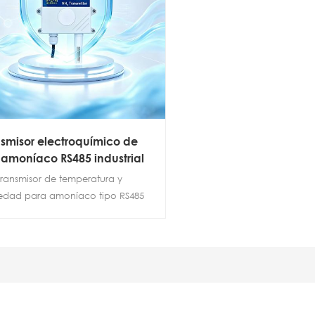
nsmisor electroquímico de
 amoníaco RS485 industrial
transmisor de temperatura y
dad para amoníaco tipo RS485
ta el principio electroquímico,
te una amplia gama de voltajes
-28 VCC y cuenta con un diseño
rmeable para montaje en pared,
 para entornos hostiles. Ofrece
esta rápida, alta sensibilidad y un
nivel de antiinterferencias.