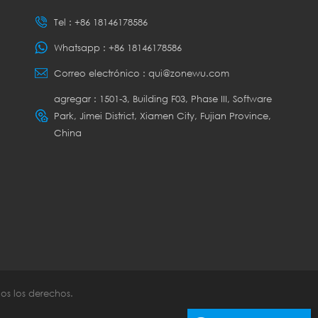
Tel :
+86 18146178586
Whatsapp :
+86 18146178586
Correo electrónico :
qui@zonewu.com
agregar : 1501-3, Building F03, Phase III, Software
Park, Jimei District, Xiamen City, Fujian Province,
China
os los derechos.