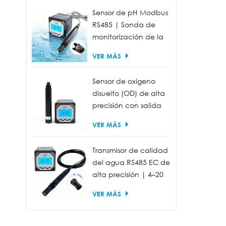
Sensor de pH Modbus
RS485 | Sonda de
monitorización de la
calidad del agua
VER MÁS
industrial IP68
Sensor de oxígeno
disuelto (OD) de alta
precisión con salida
RS485 para la
VER MÁS
medición de la
calidad del agua.
Transmisor de calidad
del agua RS485 EC de
alta precisión | 4–20
mA (opcional)
VER MÁS