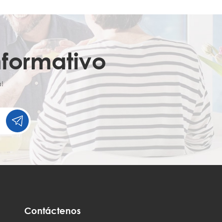
nformativo
!
Contáctenos