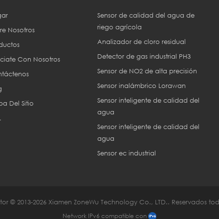
ar
Sensor de calidad del agua de
riego agrícola
re Nosotros
Analizador de cloro residual
ductos
Detector de gas industrial PH3
ciate Con Nosotros
Sensor de NO2 de alta precisión
táctenos
Sensor inalámbrico Lorawan
g
Sensor inteligente de calidad del
a Del Sitio
agua
L
Sensor inteligente de calidad del
agua
Sensor ec industrial
or © 2013-2026 Xiamen ZoneWu Technology Co., LTD.. Reservados tod
Network IPv6 compatible con