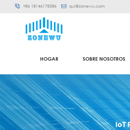
+86 18146178586
qui@zonewu.com
HOGAR
SOBRE NOSOTROS