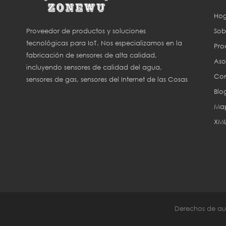
Hog
Sob
Proveedor de productos y soluciones
tecnológicas para IoT. Nos especializamos en la
Pro
fabricación de sensores de alta calidad,
Aso
incluyendo sensores de calidad del agua,
Con
sensores de gas, sensores del Internet de las Cosas
Blo
(IoT) y sensores para agricultura inteligente.
Map
XM
Derechos de aut