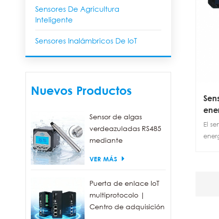
Sensores De Agricultura
Inteligente
Sensores Inalámbricos De IoT
Nuevos Productos
Sen
ene
Sensor de algas
El s
verdeazuladas RS485
ener
mediante
de Z
fluorescencia, con un
VER MÁS
del 
rango de detección
idea
de 0 a 300.000
indus
Puerta de enlace IoT
células/ml.
la me
multiprotocolo |
adap
Centro de adquisición
de datos FBOX