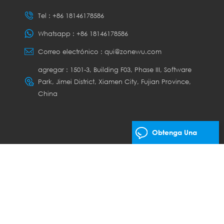
Tel :
+86 18146178586
Whatsapp :
+86 18146178586
Correo electrónico :
qui@zonewu.com
agregar : 1501-3, Building F03, Phase III, Software
Park, Jimei District, Xiamen City, Fujian Province,
China
Obtenga Una
Cotización Gratis
os los derechos.