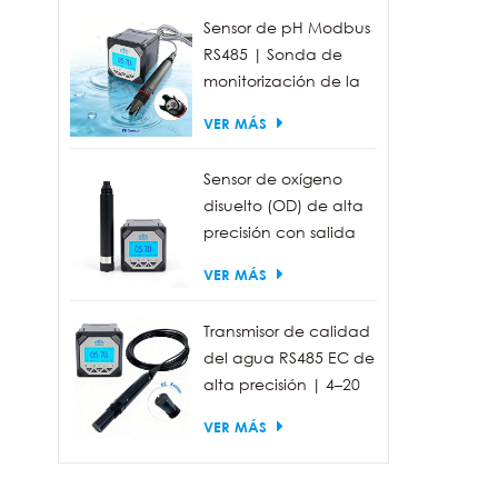
Sensor de pH Modbus
RS485 | Sonda de
monitorización de la
calidad del agua
VER MÁS
industrial IP68
Sensor de oxígeno
disuelto (OD) de alta
precisión con salida
RS485 para la
VER MÁS
medición de la
calidad del agua.
Transmisor de calidad
del agua RS485 EC de
alta precisión | 4–20
mA (opcional)
VER MÁS