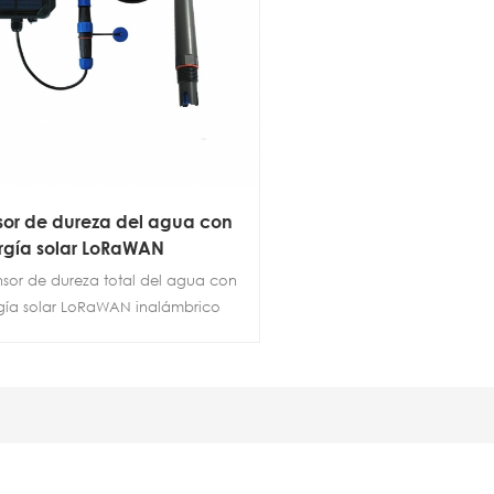
sor de dureza del agua con
rgía solar LoRaWAN
ensor de dureza total del agua con
gía solar LoRaWAN inalámbrico
ONEWU es un sensor de calidad
agua de múltiples parámetros,
l para el tratamiento de agua
trial/acuicultura, alta estabilidad,
dición es rápida, fuerte
tabilidad.