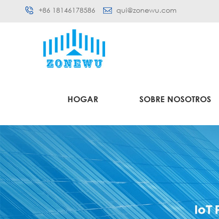
+86 18146178586
qui@zonewu.com
HOGAR
SOBRE NOSOTROS