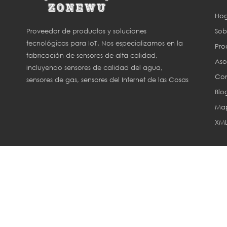
Hog
Sob
Proveedor de productos y soluciones
tecnológicas para IoT. Nos especializamos en la
Pro
fabricación de sensores de alta calidad,
Aso
incluyendo sensores de calidad del agua,
Con
sensores de gas, sensores del Internet de las Cosas
Blo
(IoT) y sensores para agricultura inteligente.
Map
XM
Derechos de aut