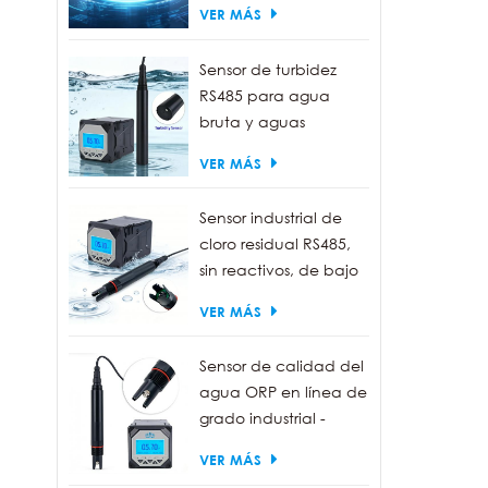
VER MÁS
Sensor de turbidez
RS485 para agua
bruta y aguas
residuales | Sonda
VER MÁS
medidora de turbidez
de 0 a 1000 NTU
Sensor industrial de
cloro residual RS485,
sin reactivos, de bajo
mantenimiento.
VER MÁS
Sensor de calidad del
agua ORP en línea de
grado industrial -
Resistente al agua
VER MÁS
IP68, salida RS485