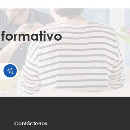
nformativo
!
Contáctenos