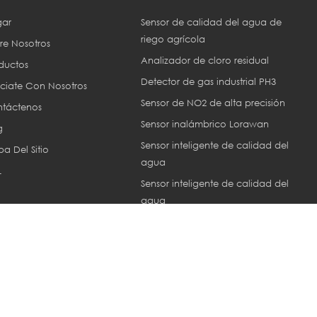
ar
Sensor de calidad del agua de
riego agrícola
re Nosotros
Analizador de cloro residual
ductos
Detector de gas industrial PH3
ciate Con Nosotros
Sensor de NO2 de alta precisión
táctenos
Sensor inalámbrico Lorawan
g
Sensor inteligente de calidad del
a Del Sitio
agua
L
Sensor inteligente de calidad del
agua
Sensor ec industrial
or © 2013-2026 Xiamen ZoneWu Technology Co., LTD.. Reservados tod
Network IPv6 compatible con