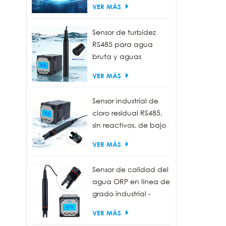
VER MÁS
de m
conv
Sensor de turbidez
en la
RS485 para agua
bruta y aguas
residuales | Sonda
VER MÁS
medidora de turbidez
de 0 a 1000 NTU
Sensor industrial de
cloro residual RS485,
sin reactivos, de bajo
mantenimiento.
VER MÁS
Sensor de calidad del
agua ORP en línea de
grado industrial -
Resistente al agua
VER MÁS
IP68, salida RS485