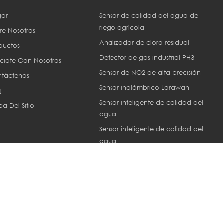
ar
Sensor de calidad del agua de
riego agrícola
re Nosotros
Analizador de cloro residual
ductos
Detector de gas industrial PH3
ciate Con Nosotros
Sensor de NO2 de alta precisión
táctenos
Sensor inalámbrico Lorawan
g
Sensor inteligente de calidad del
a Del Sitio
agua
L
Sensor inteligente de calidad del
agua
Sensor ec industrial
or © 2013-2026 Xiamen ZoneWu Technology Co., LTD.. Reservados tod
Network IPv6 compatible con