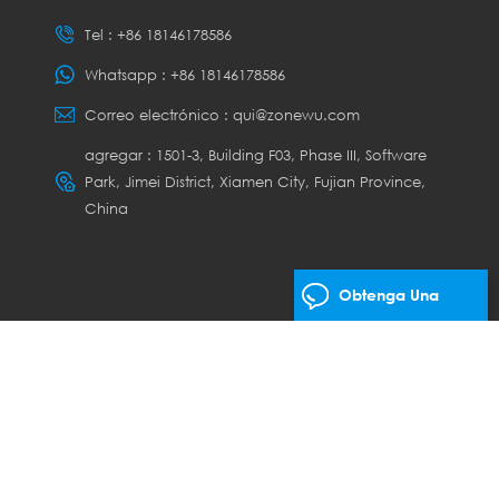
Tel :
+86 18146178586
Whatsapp :
+86 18146178586
Correo electrónico :
qui@zonewu.com
agregar : 1501-3, Building F03, Phase III, Software
Park, Jimei District, Xiamen City, Fujian Province,
China
Obtenga Una
Cotización Gratis
os los derechos.