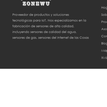
Hog
Sob
Proveedor de productos y soluciones
tecnológicas para IoT. Nos especializamos en la
Pro
fabricación de sensores de alta calidad,
Aso
incluyendo sensores de calidad del agua,
Con
sensores de gas, sensores del Internet de las Cosas
Blo
(IoT) y sensores para agricultura inteligente.
Map
XM
Derechos de aut