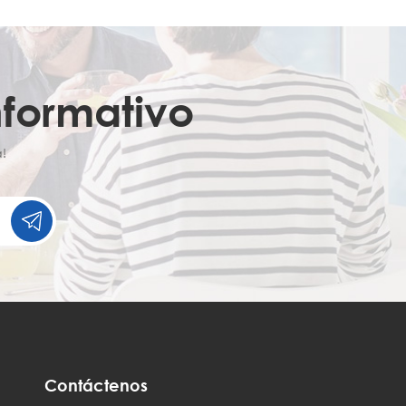
nformativo
!
Contáctenos