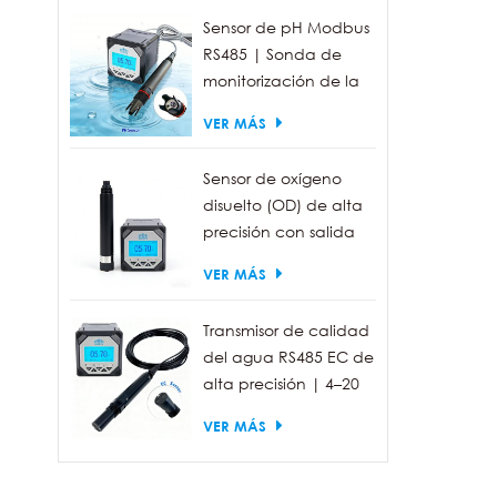
Sensor de pH Modbus
RS485 | Sonda de
monitorización de la
calidad del agua
VER MÁS
industrial IP68
Sensor de oxígeno
disuelto (OD) de alta
precisión con salida
RS485 para la
VER MÁS
medición de la
calidad del agua.
Transmisor de calidad
del agua RS485 EC de
alta precisión | 4–20
mA (opcional)
VER MÁS