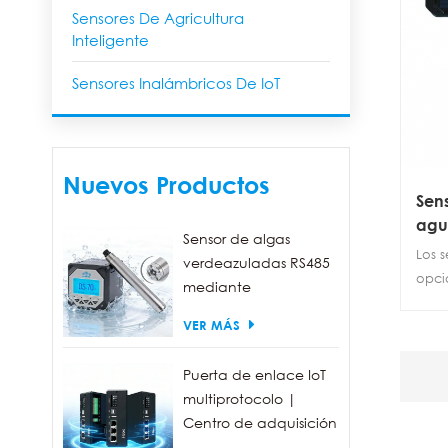
Sensores De Agricultura
Inteligente
Sensores Inalámbricos De IoT
Nuevos Productos
Sens
agu
Sensor de algas
ran
Los s
verdeazuladas RS485
opci
mediante
mode
fluorescencia, con un
VER MÁS
Elimi
rango de detección
de la
de 0 a 300.000
ener
Puerta de enlace IoT
células/ml.
cual
multiprotocolo |
form
Centro de adquisición
inal
de datos FBOX