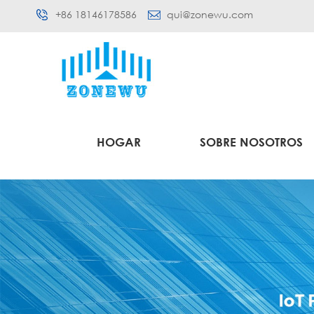
+86 18146178586
qui@zonewu.com
HOGAR
SOBRE NOSOTROS