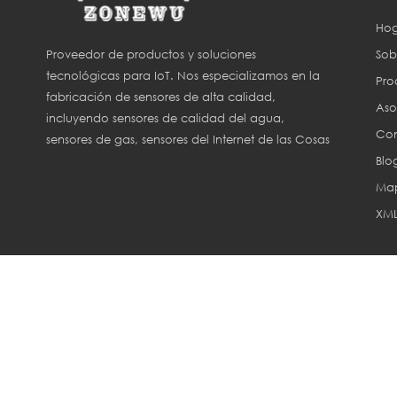
Hog
Sob
Proveedor de productos y soluciones
tecnológicas para IoT. Nos especializamos en la
Pro
fabricación de sensores de alta calidad,
Aso
incluyendo sensores de calidad del agua,
Con
sensores de gas, sensores del Internet de las Cosas
Blo
(IoT) y sensores para agricultura inteligente.
Map
XM
Derechos de aut