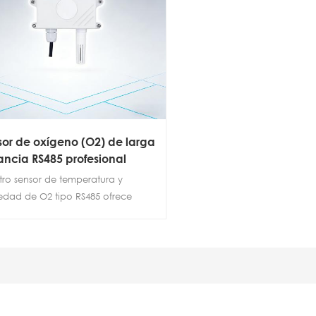
sor de oxígeno (O2) de larga
ancia RS485 profesional
tro sensor de temperatura y
dad de O2 tipo RS485 ofrece
esta rápida, alta sensibilidad y un
nivel de antiinterferencias.
brado mediante gas estándar
ietapa y algoritmos de
ensación únicos, ofrece una
 vida útil (≥24 meses), alta
sión (O2: ±2 % FS, temperatura: