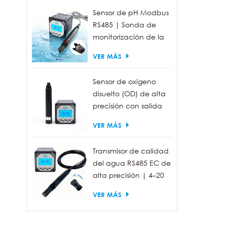
Sensor de pH Modbus
RS485 | Sonda de
monitorización de la
calidad del agua
VER MÁS
industrial IP68
Sensor de oxígeno
disuelto (OD) de alta
precisión con salida
RS485 para la
VER MÁS
medición de la
calidad del agua.
Transmisor de calidad
del agua RS485 EC de
alta precisión | 4–20
mA (opcional)
VER MÁS