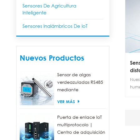
Sensores De Agricultura
Inteligente
Sensores Inalámbricos De IoT
Nuevos Productos
Sen
dist
Sensor de algas
Nues
verdeazuladas RS485
hume
mediante
respu
fluorescencia, con un
VER MÁS
alto 
rango de detección
Cali
de 0 a 300.000
mult
Puerta de enlace IoT
células/ml.
comp
multiprotocolo |
larga
Centro de adquisición
preci
de datos FBOX