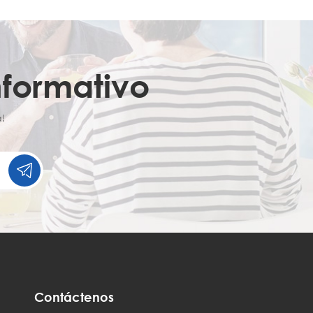
nformativo
!
Contáctenos