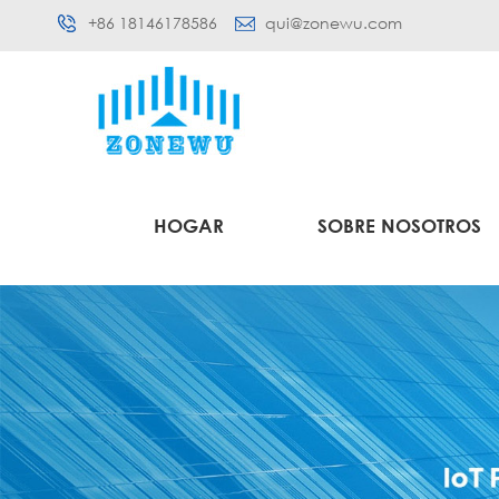
+86 18146178586
qui@zonewu.com
HOGAR
SOBRE NOSOTROS