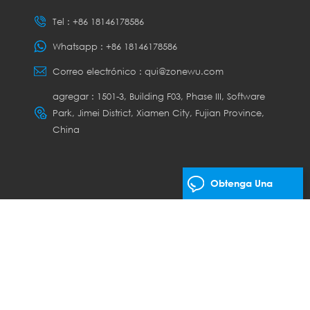
Tel :
+86 18146178586
Whatsapp :
+86 18146178586
Correo electrónico :
qui@zonewu.com
agregar : 1501-3, Building F03, Phase III, Software
Park, Jimei District, Xiamen City, Fujian Province,
China
Obtenga Una
Cotización Gratis
os los derechos.