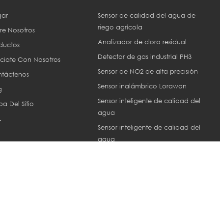
ar
Sensor de calidad del agua de
riego agrícola
re Nosotros
Analizador de cloro residual
ductos
Detector de gas industrial PH3
ciate Con Nosotros
Sensor de NO2 de alta precisión
táctenos
Sensor inalámbrico Lorawan
g
Sensor inteligente de calidad del
a Del Sitio
agua
L
Sensor inteligente de calidad del
agua
Sensor ec industrial
or © 2013-2026 Xiamen ZoneWu Technology Co., LTD.. Reservados tod
Network IPv6 compatible con