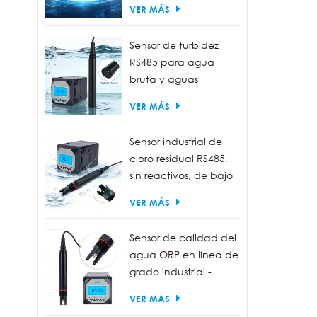
VER MÁS
±0,5
esta
Sensor de turbidez
10-3
RS485 para agua
ModB
bruta y aguas
de d
residuales | Sonda
y co
VER MÁS
medidora de turbidez
Con 
de 0 a 1000 NTU
mont
Sensor industrial de
ento
cloro residual RS485,
talle
sin reactivos, de bajo
inve
mantenimiento.
VER MÁS
opcio
Idea
y del
Sensor de calidad del
opci
agua ORP en línea de
neces
grado industrial -
Resistente al agua
VER MÁS
IP68, salida RS485