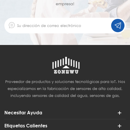
protección. Admite una amplia gama de voltajes de 5-
empresa!
28 V, compatible con diversas fuentes de alimentación
in situ, y puede funcionar de forma estable en entornos
industriales hostiles con un rango de temperatura de -20
°C a 50 °C y una humedad relativa del 15 % al 90 %.
Ofrece una rápida actualización de datos de 1
segundo y una alta resolución de 1 ppm, además de
una alta capacidad antiinterferencias y un bajo
consumo de energía. Se aplica ampliamente en
escenarios como monitoreo ambiental, industria
manufacturera y monitoreo de interiores, y es una
solución confiable de detección de ozono.
Proveedor de productos y soluciones tecnológicas para IoT. Nos
especializamos en la fabricación de sensores de alta calidad,
incluyendo sensores de calidad del agua, sensores de gas,
sensores del Internet de las Cosas (IoT) y sensores para
agricultura inteligente.
Necesitar Ayuda
Etiquetas Calientes