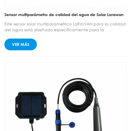
Sensor multiparámetro de calidad del agua de Solar Lorawan
Este sensor solar multiparamétrico LoRaWAN para la calidad
del agua está diseñado específicamente para la
monitorización en tiempo real de la calidad del agua. Está
equipado con módulos solares eficientes y no requiere el
VER MÁS
reemplazo frecuente de la batería, lo que garantiza una
larga duración. Incorpora una función de compensación
de temperatura para mantener una alta precisión de
medición. Al conectar el colector LoRaWAN a un conector
de aviación impermeable, se logra una transmisión
inalámbrica de larga distancia y bajo consumo,
solucionando así los problemas de cableado complejo y el
costoso mantenimiento de los dispositivos cableados
tradicionales. Se puede utilizar para monitorizar agua
circulante industrial, agua potable municipal, aguas
superficiales y agua de riego agrícola, proporcionando
datos continuos y automáticos en cualquier condición
climática.