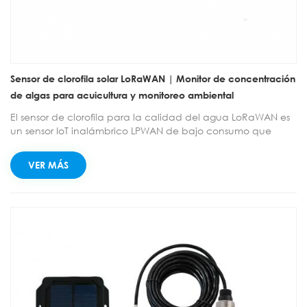
Sensor de clorofila solar LoRaWAN | Monitor de concentración
de algas para acuicultura y monitoreo ambiental
El sensor de clorofila para la calidad del agua LoRaWAN es
un sensor IoT inalámbrico LPWAN de bajo consumo que
integra recolección, monitoreo y transmisión. Incorpora un
algoritmo de filtrado, alta resistencia a la interferencia de luz
VER MÁS
externa y compensación automática de temperatura, ideal
para entornos de detección en línea a largo plazo.
Compatible con el protocolo LoRaWAN estándar para
transmisión inalámbrica a larga distancia.