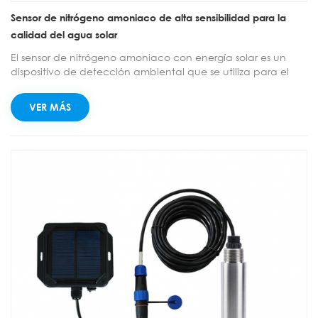
Sensor de nitrógeno amoniaco de alta sensibilidad para la
calidad del agua solar
El sensor de nitrógeno amoniaco con energía solar es un
dispositivo de detección ambiental que se utiliza para el
monitoreo en tiempo real de la concentración de nitrógeno
amoniaco en cuerpos de agua. Alimentado por células
VER MÁS
solares eficientes, elimina por completo las limitaciones de
cableado y suministro eléctrico, puede instalarse en
cualquier área de agua al aire libre. Este sensor ofrece
medición de alta precisión, transmisión inalámbrica de
datos y funciones de autolimpieza y anticontaminación, lo
que permite brindar soluciones precisas y de bajo
mantenimiento para la calidad del agua en áreas como el
monitoreo de ríos y lagos y la acuicultura.