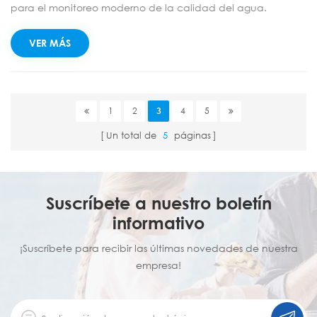
para el monitoreo moderno de la calidad del agua.
Eliminan por completo las limitaciones de la electricidad y
los cables, utilizan energía solar para autoabastecerse en
VER MÁS
cualquier clima y transmiten datos de forma remota
mediante tecnología inalámbrica, brindándole soluciones
de monitoreo de turbidez convenientes, confiables y
ecológicas en lagos, ríos y áreas remotas.
1
2
3
4
5
Un total de
5
páginas
Suscríbete a nuestro boletín
informativo
¡Suscríbete para recibir las últimas novedades de nuestra
empresa!