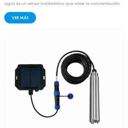
agua es un sensor inalámbrico que mide la concentración
de iones de calcio en el agua. Cuenta con compensación
automática de temperatura, es menos afectado por el
VER MÁS
entorno y ofrece mayor precisión de medición. Se conecta
al colector LoRaWAN mediante un conector de aviación
para lograr comunicación inalámbrica. Se utiliza
ampliamente para el análisis y la detección continua y
automática de iones en línea en aguas residuales
industriales, aguas superficiales, agua potable, agua de
mar y para el control de procesos de producción industrial.