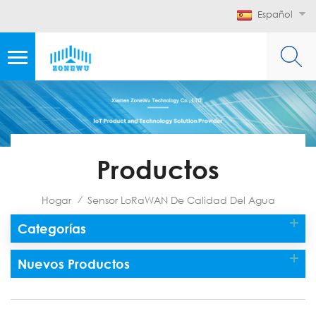
Español
Productos
Hogar
Sensor LoRaWAN De Calidad Del Agua
/
Categorías
Nuevos Productos