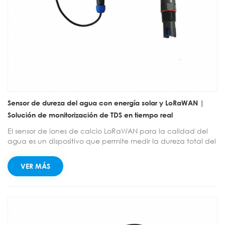
Sensor de dureza del agua con energía solar y LoRaWAN |
Solución de monitorización de TDS en tiempo real
El sensor de iones de calcio LoRaWAN para la calidad del
agua es un dispositivo que permite medir la dureza total del
agua (medida como CaCO₃). Con compensación de
temperatura, garantiza una medición rápida, sencilla,
VER MÁS
precisa y económica. Se conecta al colector LoRaWAN
mediante un conector de aviación para lograr
comunicación inalámbrica. Se utiliza ampliamente para el
análisis y la detección automáticos y continuos en línea de
la calidad del agua en aguas residuales industriales, aguas
superficiales, agua potable, agua de mar y para el control