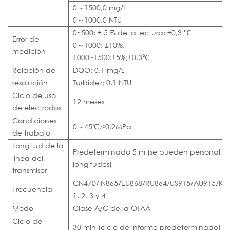
0～1500,0 mg/L
0～1000,0 NTU
0~500: ± 5 % de la lectura; ±0,3 ℃
Error de
0～1000: ±10%,
medición
1000~1500:±5%;±0,3℃
Relación de
DQO: 0,1 mg/L
resolución
Turbidez: 0,1 NTU
Ciclo de uso
12 meses
de electrodos
Condiciones
0～45℃,≤0,2MPa
de trabajo
Longitud de la
Predeterminado 5 m (se pueden personalizar
línea del
longitudes)
transmisor
CN470/IN865/EU868/RU864/US915/AU915/KR
Frecuencia
1, 2, 3 y 4
Modo
Clase A/C de la OTAA
Ciclo de
30 min (ciclo de informe predeterminado)