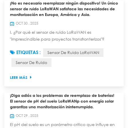
¡No es necesario reemplazar ningún dispositivo! Un único
sensor de ruido LoRaWAN satisface las necesidades de
monitorización en Europa, América y Asia.
OCT 30 , 2025
I. ¿Por qué el sensor de ruido LoRaWAN es
"imprescindible para proyectos transfronterizos"?
Ventajas duales de las bandas de frecuencia y los
ETIQUETAS :
Sensor De Ruido LoRaWAN
protocolos. Quienes han trabajado en proyectos de
monitoreo ambiental global saben bien que las
Sensor De Ruido
restricciones de bandas de frecuencia inalámbricas
en diferentes regiones suelen ser un obstáculo —por
LEER MÁS
ejemplo, la UE utiliza EU868, EE. UU. US915 y China
CN470—....
¡Diga adiós a los problemas de reemplazo de baterías!
El sensor de pH del suelo LoRaWANp con energía solar
garantiza una monitorización ininterrumpida.
OCT 29 , 2025
El pH del suelo es un parámetro crítico que influye en