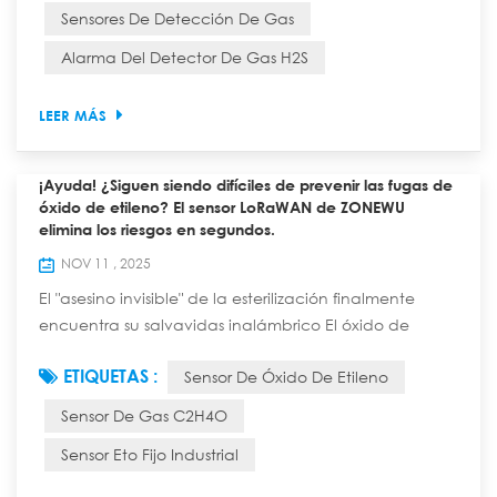
concentraciones, mientras que en altas
Sensores De Detección De Gas
concentraciones pueden poner en peligro la vida ...
Alarma Del Detector De Gas H2S
LEER MÁS
¡Ayuda! ¿Siguen siendo difíciles de prevenir las fugas de
óxido de etileno? El sensor LoRaWAN de ZONEWU
elimina los riesgos en segundos.
NOV 11 , 2025
El "asesino invisible" de la esterilización finalmente
encuentra su salvavidas inalámbrico El óxido de
etileno (ETO) garantiza la esterilidad de los dispositivos
ETIQUETAS :
Sensor De Óxido De Etileno
médicos, la seguridad de los productos farmacéuticos
y la frescura de los alimentos, pero también es un
Sensor De Gas C2H4O
asesino oculto. La exposición a tan solo 10 ppm de
Sensor Eto Fijo Industrial
ETO puede causar náuseas, y el contacto prolongado
aumenta el riesgo de cáncer. Sin...