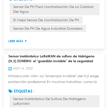
toda una temporada. Un trabajador municipal recibe
Sensor De PH Para Monitorización De La Calidad
una alerta a las 2 a. m. de que el pH del agua
Del Agua
potable de una comunidad está desequilibrado, lo
que permite la filtración de contaminantes. El
El Mejor Sensor De Monitorización De PH
propietario de una piscifactoría pierde miles de
Sensor De PH De Agua Industrial Duradero
alevine...
LEER MÁS
Sensor inalámbrico LoRaWAN de sulfuro de hidrógeno
(H₂S) ZONEWU: el "guardián invisible" de la seguridad
NOV 14 , 2025
Introducción ción: La "amenaza invisible" del H₂S exige
protección profesional En muchas industrias, como la
petroquímica, la de tratamiento de aguas residuales y
ETIQUETAS :
la minería, el sulfuro de hidrógeno (H₂S) es un gas
Sensor Inalámbrico De Sulfuro De Hidrógeno
extremadamente peligroso: es incoloro, altamente
LoRaWAN
tóxico y puede causar molestias incluso en bajas