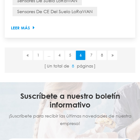
Sensores De Suelo LoRaWAN
agricultura de precisión, el sensor de suelo LoRaWAN
Sensores De CE Del Suelo LoRaWAN
n...
LEER MÁS
1
...
4
5
6
7
8
Un total de
8
páginas
Suscríbete a nuestro boletín
informativo
¡Suscríbete para recibir las últimas novedades de nuestra
empresa!