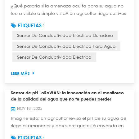
¿Qué pasaría si la amenaza oculta para su agua no
fuera visible a simple vista? Un agricultor riega cultivos
con agua de riego aparentemente limpia, solo para
ETIQUETAS :
verlos marchitarse semanas después, sin saber que el
Sensor De Conductividad Eléctrica Duradero
alto contenido de sal del agua (revelado por la
conductividad) está contaminando el suelo. Una
Sensor De Conductividad Eléctrica Para Agua
planta de tratamiento de agua pasa por alto una
Sensor De Conductividad Eléctrica
fuga en una tubería durante 24 horas, ya que ...
LEER MÁS
Sensor de pH LoRaWAN: la innovación en el monitoreo
de la calidad del agua que no te puedes perder
NOV 18 , 2025
Imagine esto: Un agricultor revisa el pH de su agua de
riego al amanecer y descubre que está cayendo en
picado, amenazando con arruinar la cosecha de
ETIQUETAS :