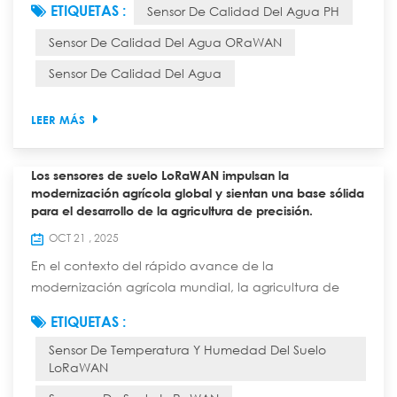
ETIQUETAS :
Sensor De Calidad Del Agua PH
controlar las emisiones contaminantes y mejorar la
calidad del producto. Sin embargo, el monitoreo
Sensor De Calidad Del Agua ORaWAN
actual de la calidad del agua industrial
Sensor De Calidad Del Agua
generalmente enfrenta dos desafíos principales: por
un lado, la composición de las aguas residuales
industria...
LEER MÁS
Los sensores de suelo LoRaWAN impulsan la
modernización agrícola global y sientan una base sólida
para el desarrollo de la agricultura de precisión.
OCT 21 , 2025
En el contexto del rápido avance de la
modernización agrícola mundial, la agricultura de
precisión se ha convertido en la vía principal para
ETIQUETAS :
mejorar la eficiencia de la producción agrícola,
Sensor De Temperatura Y Humedad Del Suelo
garantizar la seguridad alimentaria y lograr un
LoRaWAN
desarrollo agrícola sostenible. Como dispositivo clave
para la obtención de datos edáficos esenciales en la