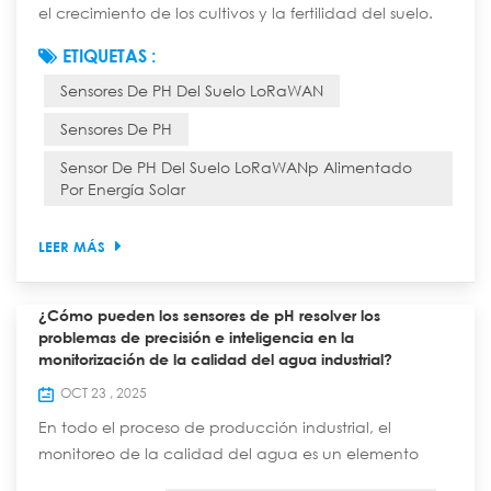
el crecimiento de los cultivos y la fertilidad del suelo.
En tierras agrícolas remotas, huertos de montaña y
ETIQUETAS :
zonas de restauración ecológica, el monitoreo
Sensores De PH Del Suelo LoRaWAN
oportuno de las fluctuaciones del pH resulta vital para
orientar las prácticas de cultivo y la mejora del suelo.
Sensores De PH
La integración de Sensores de pH del suelo basados
Sensor De PH Del Suelo LoRaWANp Alimentado
en LoRaWAN El uso de la te...
Por Energía Solar
LEER MÁS
¿Cómo pueden los sensores de pH resolver los
problemas de precisión e inteligencia en la
monitorización de la calidad del agua industrial?
OCT 23 , 2025
En todo el proceso de producción industrial, el
monitoreo de la calidad del agua es un elemento
crucial para garantizar la seguridad de la producción,