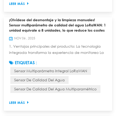
LEER MÁS
¡Olvídese del desmontaje y la limpieza manuales!
Sensor multiparámetro de calidad del agua LoRaWAN: 1
unidad equivale a 8 unidades, lo que reduce los costes
de operación y mantenimiento en un 70 %.
NOV 06 , 2025
1. Ventajas principales del producto: La tecnología
integrada transforma la experiencia de monitoreo La
nueva tienda online lanzada por la empresa Sensor
ETIQUETAS :
digital autolimpiante multiparamétrico LoRaWAN
Sensor Multiparámetro Integral LoRaWAN
Presenta un diseño integrado para un funcionamiento
fiable y sencillo. Capaz de medir simultáneamente
Sensor De Calidad Del Agua
hasta ocho parámetros, como oxígeno disuelto, DQO,
Sensor De Calidad Del Agua Multiparamétrico
pH, ORP, conductividad/salinidad, nitrógeno am...
LEER MÁS