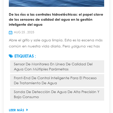
De los ríos a las centrales hidroeléctricas: el papel clave
de los sensores de calidad del agua en la gestión
inteligente del agua
AUG 25 , 2025
Abre el grifo y sale agua limpia. Esta es la escena más
común en nuestra vida diaria. Pero ¿alguna vez has
pensado que esta agua aparentemente simple ha
ETIQUETAS :
recorrido un largo, complejo y tecnológicamente
Sensor De Monitoreo En Línea De Calidad Del
avanzado "viaje inteligente" desde una fuente natural
Agua Con Múltiples Parámetros
hasta el grifo de tu casa? En este viaje, diversos
sensores de calidad del agua garantizan la seguridad
Front-End De Control Inteligente Para El Proceso
de cada gota y cumplen la función de "cen...
De Tratamiento De Agua
Sonda De Detección De Agua De Alta Precisión Y
Bajo Consumo
LEER MÁS