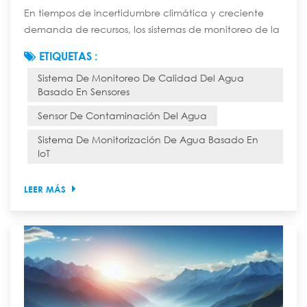
En tiempos de incertidumbre climática y creciente
demanda de recursos, los sistemas de monitoreo de la
calidad del agua basados en sensores ya no son un
ETIQUETAS :
lujo. Los sensores inteligentes modernos de calidad del
Sistema De Monitoreo De Calidad Del Agua
agua, especialmente aquellos que utilizan potentes
Basado En Sensores
redes de sensores LoRaWAN, proporcionan la
inteligencia continua y práctica necesaria para
Sensor De Contaminación Del Agua
proteger la salud pública, garantizar el cumplimi...
Sistema De Monitorización De Agua Basado En
IoT
LEER MÁS