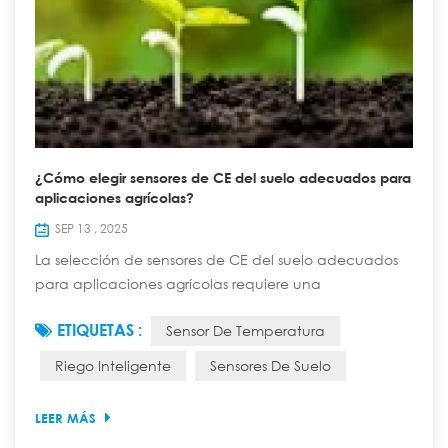
¿Cómo elegir sensores de CE del suelo adecuados para
aplicaciones agrícolas?
SEP 13 , 2025
La selección de sensores de CE del suelo adecuados
para aplicaciones agrícolas requiere una
consideración exhaustiva de varios factores. A
ETIQUETAS :
Sensor De Temperatura
continuación, se presentan algunos puntos clave:
Rango de medición: En términos generales, el rango
Riego Inteligente
Sensores De Suelo
de medición de 0 a 20000 μS/cm puede cubrir la
mayoría de los tipos de suelo, desde una salinización
LEER MÁS
leve hasta tierras salino-alcalinas severas, lo que