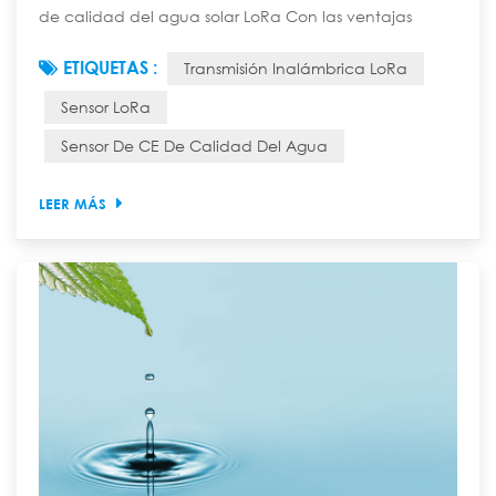
de calidad del agua solar LoRa Con las ventajas
principales de "transmisión inalámbrica de larga
ETIQUETAS :
Transmisión Inalámbrica LoRa
distancia, suministro de energía solar autónoma,
monitoreo en tiempo real del valor CE de la calidad
Sensor LoRa
del agua", puede superar las restricciones de
Sensor De CE De Calidad Del Agua
cableado y suministro de energía, y ser ampliamente
utilizado en escenarios de monitoreo de calidad del...
LEER MÁS