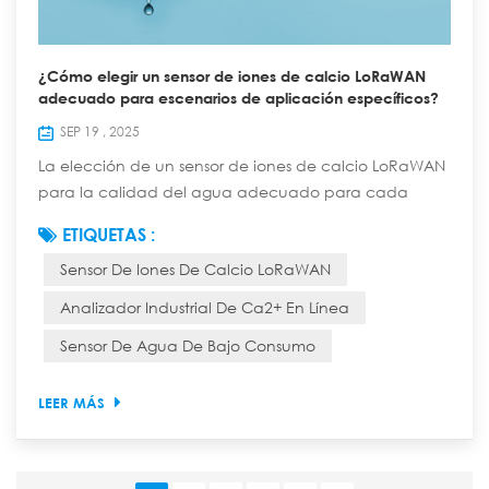
¿Cómo elegir un sensor de iones de calcio LoRaWAN
adecuado para escenarios de aplicación específicos?
SEP 19 , 2025
La elección de un sensor de iones de calcio LoRaWAN
para la calidad del agua adecuado para cada
aplicación específica requiere una consideración
ETIQUETAS :
exhaustiva de los requisitos de medición, las
Sensor De Iones De Calcio LoRaWAN
condiciones ambientales, el rendimiento del sensor, las
capacidades de comunicación, el coste y otros
Analizador Industrial De Ca2+ En Línea
factores. A continuación, se presentan los puntos de
Sensor De Agua De Bajo Consumo
selección específicos: 1. Aclarar los requisitos de me...
LEER MÁS