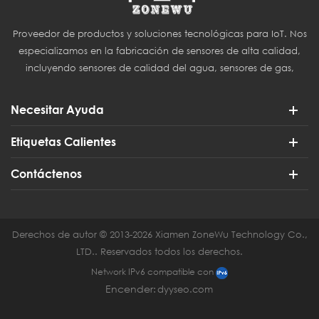
Proveedor de productos y soluciones tecnológicas para IoT. Nos
especializamos en la fabricación de sensores de alta calidad,
incluyendo sensores de calidad del agua, sensores de gas,
sensores del Internet de las Cosas (IoT) y sensores para
agricultura inteligente.
Necesitar Ayuda
Etiquetas Calientes
Contáctenos
Derechos de autor © 2013-2026 Xiamen ZoneWu Technology Co.,
LTD.. Reservados todos los derechos.
Network IPv6 compatible con
Encender:
dyyseo.com