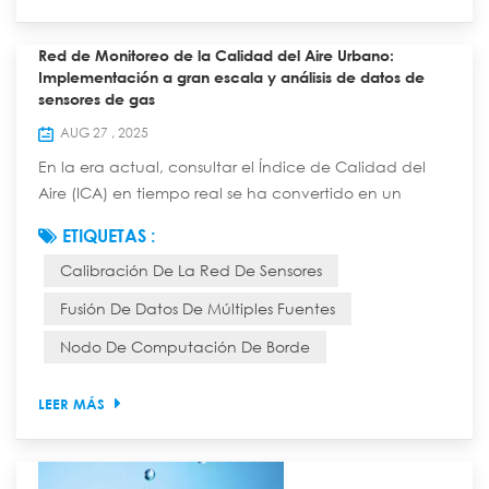
Red de Monitoreo de la Calidad del Aire Urbano:
Implementación a gran escala y análisis de datos de
sensores de gas
AUG 27 , 2025
En la era actual, consultar el Índice de Calidad del
Aire (ICA) en tiempo real se ha convertido en un
hábito diario para muchas personas. Tras esto se
ETIQUETAS :
esconde una precisa red de monitoreo, compuesta
Calibración De La Red De Sensores
por innumerables "narices electrónicas": sensores de
gas. Esta red protege la respiración de la ciudad con
Fusión De Datos De Múltiples Fuentes
una densidad e inteligencia sin precedentes. Hoy
Nodo De Computación De Borde
profundizaremos en las estrategias de impleme...
LEER MÁS