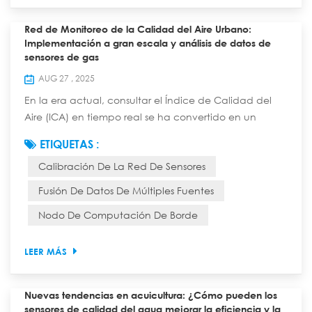
Red de Monitoreo de la Calidad del Aire Urbano:
Implementación a gran escala y análisis de datos de
sensores de gas
AUG 27 , 2025
En la era actual, consultar el Índice de Calidad del
Aire (ICA) en tiempo real se ha convertido en un
hábito diario para muchas personas. Tras esto se
ETIQUETAS :
esconde una precisa red de monitoreo, compuesta
Calibración De La Red De Sensores
por innumerables "narices electrónicas": sensores de
gas. Esta red protege la respiración de la ciudad con
Fusión De Datos De Múltiples Fuentes
una densidad e inteligencia sin precedentes. Hoy
Nodo De Computación De Borde
profundizaremos en las estrategias de impleme...
LEER MÁS
Nuevas tendencias en acuicultura: ¿Cómo pueden los
sensores de calidad del agua mejorar la eficiencia y la