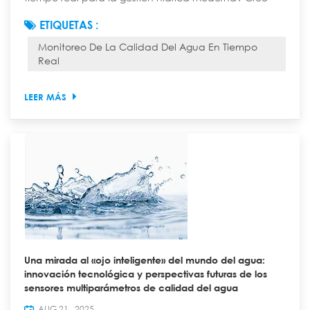
que el monitoreo de la calidad del agua en tiempo
ETIQUETAS :
real es una herramienta útil para la gestión hídrica
Monitoreo De La Calidad Del Agua En Tiempo
moderna. Muchas empresas de servicios públicos de
Real
todo el mundo utilizan sistemas en tiempo real. Más
del 63 % ha comenzado a utilizarlos, como se muestra
a continuación: Región Porcentaje de ad...
LEER MÁS
Una mirada al «ojo inteligente» del mundo del agua:
innovación tecnológica y perspectivas futuras de los
sensores multiparámetros de calidad del agua
AUG 21 , 2025