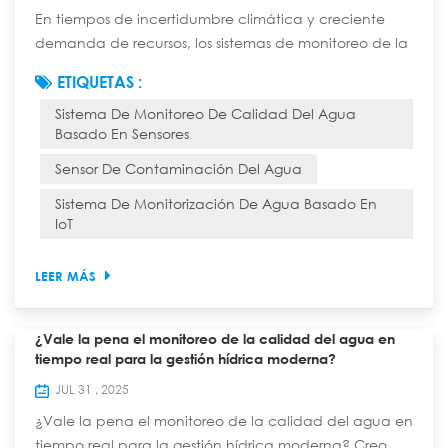
En tiempos de incertidumbre climática y creciente
demanda de recursos, los sistemas de monitoreo de la
calidad del agua basados en sensores ya no son un
ETIQUETAS :
lujo. Los sensores inteligentes modernos de calidad del
Sistema De Monitoreo De Calidad Del Agua
agua, especialmente aquellos que utilizan potentes
Basado En Sensores
redes de sensores LoRaWAN, proporcionan la
inteligencia continua y práctica necesaria para
Sensor De Contaminación Del Agua
proteger la salud pública, garantizar el cumplimi...
Sistema De Monitorización De Agua Basado En
IoT
LEER MÁS
¿Vale la pena el monitoreo de la calidad del agua en
tiempo real para la gestión hídrica moderna?
JUL 31 , 2025
¿Vale la pena el monitoreo de la calidad del agua en
tiempo real para la gestión hídrica moderna? Creo