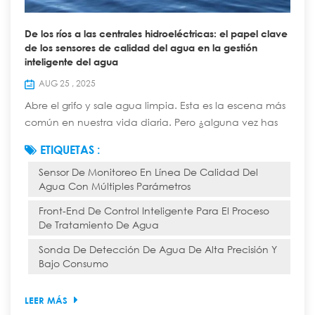
De los ríos a las centrales hidroeléctricas: el papel clave
de los sensores de calidad del agua en la gestión
inteligente del agua
AUG 25 , 2025
Abre el grifo y sale agua limpia. Esta es la escena más
común en nuestra vida diaria. Pero ¿alguna vez has
pensado que esta agua aparentemente simple ha
ETIQUETAS :
recorrido un largo, complejo y tecnológicamente
Sensor De Monitoreo En Línea De Calidad Del
avanzado "viaje inteligente" desde una fuente natural
Agua Con Múltiples Parámetros
hasta el grifo de tu casa? En este viaje, diversos
sensores de calidad del agua garantizan la seguridad
Front-End De Control Inteligente Para El Proceso
de cada gota y cumplen la función de "cen...
De Tratamiento De Agua
Sonda De Detección De Agua De Alta Precisión Y
Bajo Consumo
LEER MÁS