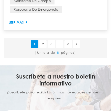
Monitoreo De Campo
descubierto en la selva profunda de la montaña? En
Respuesta De Emergencia
el pasado, responder a estas preguntas requería un
pro...
LEER MÁS
1
2
3
...
8
Un total de
8
páginas
Suscríbete a nuestro boletín
informativo
¡Suscríbete para recibir las últimas novedades de nuestra
empresa!