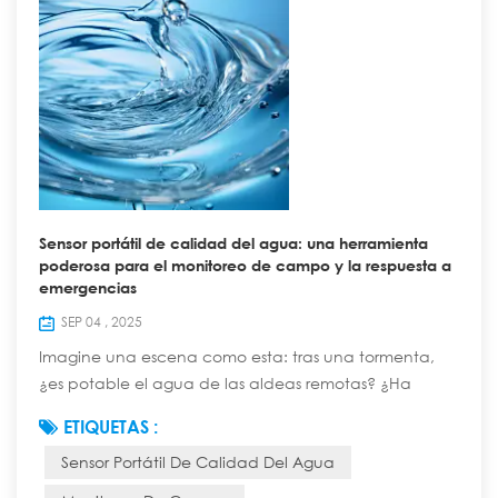
Sensor portátil de calidad del agua: una herramienta
poderosa para el monitoreo de campo y la respuesta a
emergencias
SEP 04 , 2025
Imagine una escena como esta: tras una tormenta,
¿es potable el agua de las aldeas remotas? ¿Ha
contaminado el derrame químico los ríos cercanos
ETIQUETAS :
debido a un accidente ambiental repentino? ¿Cómo
Sensor Portátil De Calidad Del Agua
puede un equipo de expedición científica evaluar
rápidamente la calidad del agua de un arroyo recién