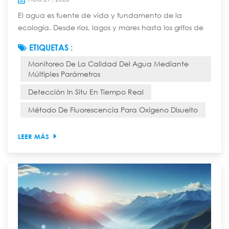
El agua es fuente de vida y fundamento de la
ecología. Desde ríos, lagos y mares hasta los grifos de
miles de hogares, la seguridad de la calidad del agua
ETIQUETAS :
está directamente relacionada con la seguridad
Monitoreo De La Calidad Del Agua Mediante
ecológica, la salud de las personas y el desarrollo
Múltiples Parámetros
económico y social sostenible. Anteriormente,
monitorear la calidad del agua era una tarea tediosa
Detección In Situ En Tiempo Real
y laboriosa que requería muestreo manual y anál...
Método De Fluorescencia Para Oxígeno Disuelto
LEER MÁS