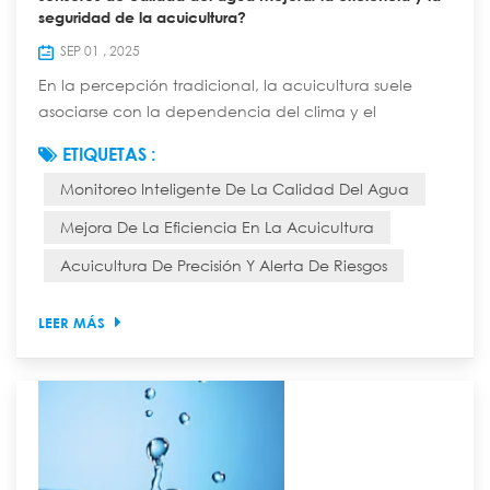
seguridad de la acuicultura?
SEP 01 , 2025
En la percepción tradicional, la acuicultura suele
asociarse con la dependencia del clima y el
empirismo. Los maestros evalúan la calidad del agua
ETIQUETAS :
observando su color, el clima y el comportamiento del
Monitoreo Inteligente De La Calidad Del Agua
ganado. Esto no solo requiere mucha mano de obra,
sino que también es una apuesta arriesgada: un
Mejora De La Eficiencia En La Acuicultura
deterioro repentino de la calidad del agua puede
Acuicultura De Precisión Y Alerta De Riesgos
provocar la aniquilación total del ejército y enormes...
LEER MÁS