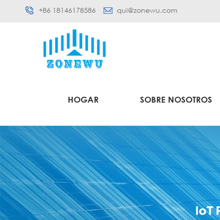
+86 18146178586
qui@zonewu.com
HOGAR
SOBRE NOSOTROS