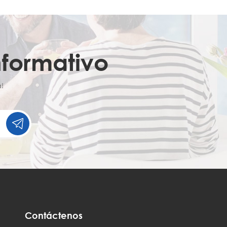
nformativo
!
Contáctenos