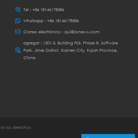
Tel :
+86 18146178586
Whatsapp :
+86 18146178586
Correo electrónico :
qui@zonewu.com
agregar : 1501-3, Building F03, Phase III, Software
Park, Jimei District, Xiamen City, Fujian Province,
China
os los derechos.