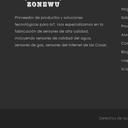
Hog
Sob
Proveedor de productos y soluciones
tecnológicas para IoT. Nos especializamos en la
Pro
fabricación de sensores de alta calidad,
Aso
incluyendo sensores de calidad del agua,
Con
sensores de gas, sensores del Internet de las Cosas
Blo
(IoT) y sensores para agricultura inteligente.
Map
XM
Derechos de aut