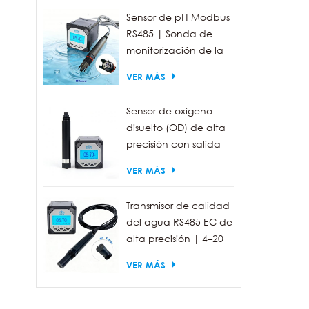
Sensor de pH Modbus
RS485 | Sonda de
monitorización de la
calidad del agua
VER MÁS
industrial IP68
Sensor de oxígeno
disuelto (OD) de alta
precisión con salida
RS485 para la
VER MÁS
medición de la
calidad del agua.
Transmisor de calidad
del agua RS485 EC de
alta precisión | 4–20
mA (opcional)
VER MÁS