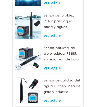
VER MÁS
Sensor de turbidez
RS485 para agua
bruta y aguas
residuales | Sonda
VER MÁS
medidora de turbidez
de 0 a 1000 NTU
Sensor industrial de
cloro residual RS485,
sin reactivos, de bajo
mantenimiento.
VER MÁS
Sensor de calidad del
agua ORP en línea de
grado industrial -
Resistente al agua
VER MÁS
IP68, salida RS485