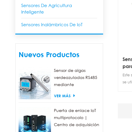
Sensores De Agricultura
Inteligente
Sensores Inalámbricos De IoT
Nuevos Productos
Sen
para
Sensor de algas
en r
Este
verdeazuladas RS485
se ut
mediante
la c
fluorescencia, con un
VER MÁS
y hor
rango de detección
adap
de 0 a 300.000
Acep
Puerta de enlace IoT
células/ml.
multiprotocolo |
Centro de adquisición
de datos FBOX