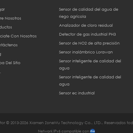
ar
Sensor de calidad del agua de
riego agrícola
re Nosotros
Analizador de cloro residual
ductos
Detector de gas industrial PH3
ciate Con Nosotros
Sensor de NO2 de alta precisión
táctenos
Sensor inalámbrico Lorawan
g
Sensor inteligente de calidad del
a Del Sitio
agua
L
Sensor inteligente de calidad del
agua
Sensor ec industrial
or © 2013-2026 Xiamen ZoneWu Technology Co., LTD.. Reservados tod
Network IPv6 compatible con