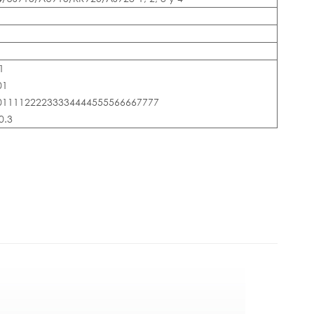
1
01
001111222233334444555566667777
0.3