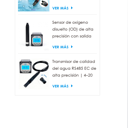
calidad del agua
VER MÁS
industrial IP68
Sensor de oxígeno
disuelto (OD) de alta
precisión con salida
RS485 para la
VER MÁS
medición de la
calidad del agua.
Transmisor de calidad
del agua RS485 EC de
alta precisión | 4–20
mA (opcional)
VER MÁS