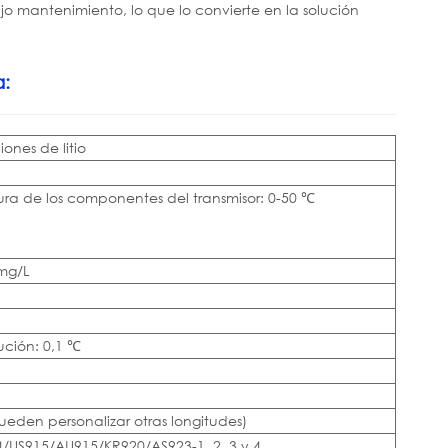
ajo mantenimiento, lo que lo convierte en la solución
a:
iones de litio
ura de los componentes del transmisor: 0-50 ℃
 mg/L
ución: 0,1 ℃
eden personalizar otras longitudes)
US915/AU915/KR920/AS923-1, 2, 3 y 4