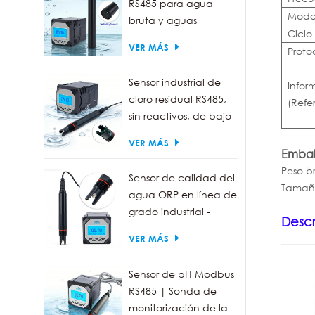
RS485 para agua
Mod
bruta y aguas
Ciclo
residuales | Sonda
VER MÁS
Proto
medidora de turbidez
de 0 a 1000 NTU
Sensor industrial de
Infor
cloro residual RS485,
(Refe
sin reactivos, de bajo
mantenimiento.
VER MÁS
Embal
Peso br
Sensor de calidad del
Tamaño
agua ORP en línea de
grado industrial -
Descr
Resistente al agua
VER MÁS
IP68, salida RS485
Sensor de pH Modbus
RS485 | Sonda de
monitorización de la