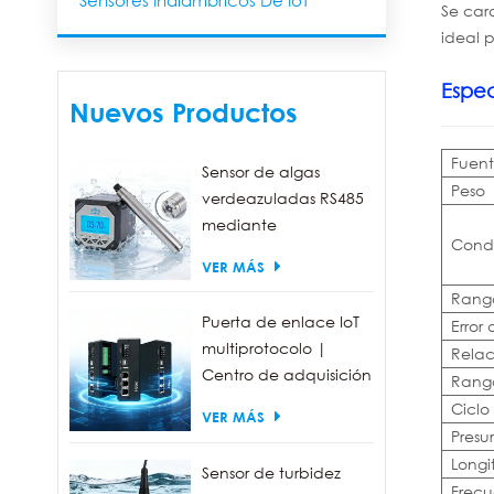
Sensores Inalámbricos De IoT
Se cara
ideal p
Espec
Nuevos Productos
Fuent
Sensor de algas
Peso
verdeazuladas RS485
mediante
Condi
fluorescencia, con un
VER MÁS
rango de detección
Rang
de 0 a 300.000
Puerta de enlace IoT
Error
células/ml.
multiprotocolo |
Relac
Centro de adquisición
Rang
de datos FBOX
Ciclo
VER MÁS
Presu
Longi
Sensor de turbidez
Frecu