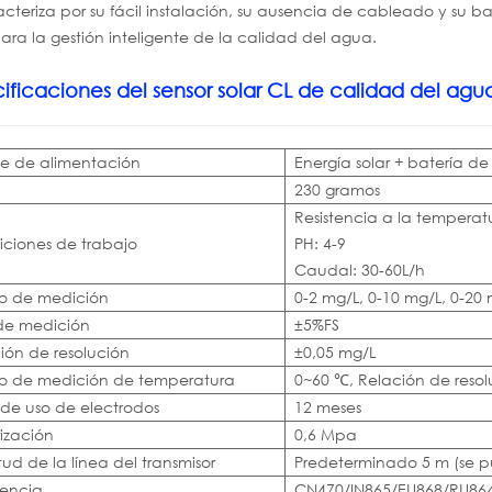
cteriza por su fácil instalación, su ausencia de cableado y su b
ara la gestión inteligente de la calidad del agua.
ificaciones del sensor solar CL de calidad del agu
e de alimentación
Energía solar + batería de 
230 gramos
Resistencia a la temperat
ciones de trabajo
PH: 4-9
Caudal: 30-60L/h
o de medición
0-2 mg/L, 0-10 mg/L, 0-20
 de medición
±5%FS
ión de resolución
±0,05 mg/L
o de medición de temperatura
0~60 ℃, Relación de resol
 de uso de electrodos
12 meses
rización
0,6 Mpa
tud de la línea del transmisor
Predeterminado 5 m (se pu
encia
CN470/IN865/EU868/RU864/