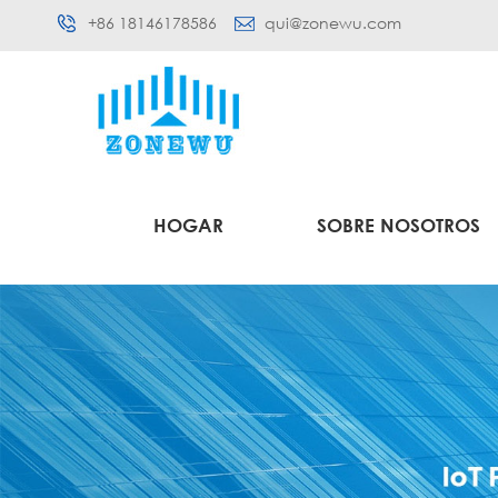
+86 18146178586
qui@zonewu.com
HOGAR
SOBRE NOSOTROS