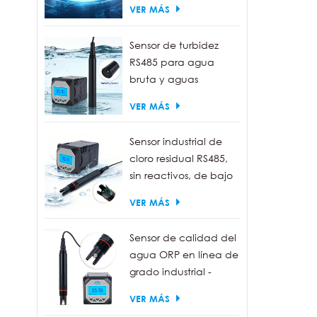
VER MÁS
y tra
travé
Sensor de turbidez
una 
RS485 para agua
en t
bruta y aguas
en c
residuales | Sonda
VER MÁS
medidora de turbidez
de 0 a 1000 NTU
Sensor industrial de
cloro residual RS485,
sin reactivos, de bajo
mantenimiento.
VER MÁS
Sensor de calidad del
agua ORP en línea de
grado industrial -
Resistente al agua
VER MÁS
IP68, salida RS485