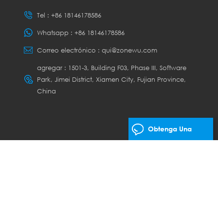
Tel :
+86 18146178586
Whatsapp :
+86 18146178586
Correo electrónico :
qui@zonewu.com
agregar : 1501-3, Building F03, Phase III, Software
Park, Jimei District, Xiamen City, Fujian Province,
China
Obtenga Una
Cotización Gratis
os los derechos.