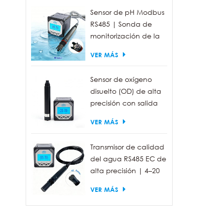
Sensor de pH Modbus
RS485 | Sonda de
monitorización de la
calidad del agua
VER MÁS
industrial IP68
Sensor de oxígeno
disuelto (OD) de alta
precisión con salida
RS485 para la
VER MÁS
medición de la
calidad del agua.
Transmisor de calidad
del agua RS485 EC de
alta precisión | 4–20
mA (opcional)
VER MÁS