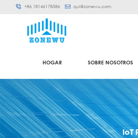
+86 18146178586
qui@zonewu.com
HOGAR
SOBRE NOSOTROS