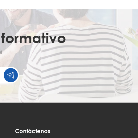
nformativo
!
Contáctenos