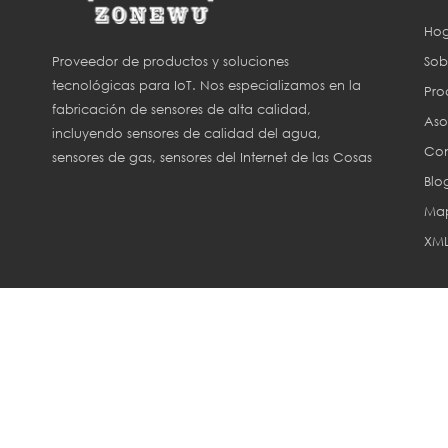
Hog
Sob
Proveedor de productos y soluciones
tecnológicas para IoT. Nos especializamos en la
Pro
fabricación de sensores de alta calidad,
Aso
incluyendo sensores de calidad del agua,
Con
sensores de gas, sensores del Internet de las Cosas
Blo
(IoT) y sensores para agricultura inteligente.
Map
XM
Derechos de aut