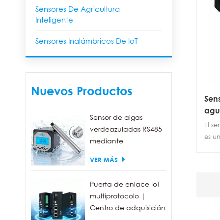
Sensores De Agricultura
Inteligente
Sensores Inalámbricos De IoT
Nuevos Productos
Sen
agu
Sensor de algas
aut
El se
verdeazuladas RS485
es un
mediante
cali
fluorescencia, con un
VER MÁS
solar
rango de detección
inal
de 0 a 300.000
auto
Puerta de enlace IoT
células/ml.
oxíg
multiprotocolo |
un t
Centro de adquisición
de u
de datos FBOX