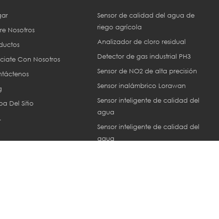
ar
Sensor de calidad del agua de
riego agrícola
re Nosotros
Analizador de cloro residual
ductos
Detector de gas industrial PH3
ciate Con Nosotros
Sensor de NO2 de alta precisión
táctenos
Sensor inalámbrico Lorawan
g
Sensor inteligente de calidad del
a Del Sitio
agua
L
Sensor inteligente de calidad del
agua
Sensor ec industrial
or © 2013-2026 Xiamen ZoneWu Technology Co., LTD.. Reservados tod
Network IPv6 compatible con