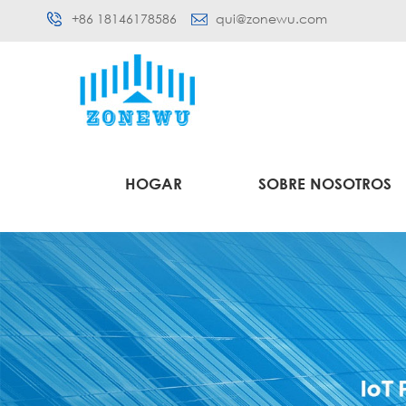
+86 18146178586
qui@zonewu.com
HOGAR
SOBRE NOSOTROS