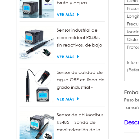
Ciclo
bruta y aguas
Presu
residuales | Sonda
VER MÁS
Longi
medidora de turbidez
Frecu
de 0 a 1000 NTU
Sensor industrial de
Mod
cloro residual RS485,
Ciclo
sin reactivos, de bajo
Proto
mantenimiento.
VER MÁS
Infor
(Refe
Sensor de calidad del
agua ORP en línea de
grado industrial -
Embal
Resistente al agua
VER MÁS
Peso br
IP68, salida RS485
Tamaño
Sensor de pH Modbus
Descr
RS485 | Sonda de
monitorización de la
calidad del agua