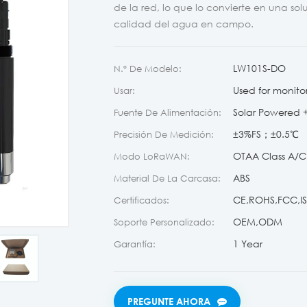
de la red, lo que lo convierte en una sol
calidad del agua en campo.
LW101S-DO
N.º De Modelo:
Used for monito
Usar:
Solar Powered + 
Fuente De Alimentación:
±3%FS；±0.5℃
Precisión De Medición:
OTAA Class A/C
Modo LoRaWAN:
ABS
Material De La Carcasa:
CE,ROHS,FCC,ISO
Certificados:
OEM,ODM
Soporte Personalizado:
1 Year
Garantía:
PREGUNTE AHORA