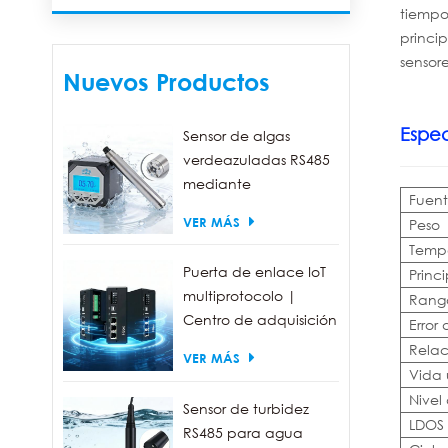
tiempo
princip
sensor
Nuevos Productos
Espec
Sensor de algas
verdeazuladas RS485
mediante
Fuent
fluorescencia, con un
VER MÁS
Peso
rango de detección
Tempe
de 0 a 300.000
Puerta de enlace IoT
Princ
células/ml.
multiprotocolo |
Rang
Centro de adquisición
Error
de datos FBOX
Relac
VER MÁS
Vida 
Nivel
Sensor de turbidez
LDOS
RS485 para agua