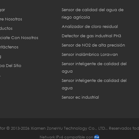
ar
Sensor de calidad del agua de
riego agrícola
re Nosotros
Analizador de cloro residual
ductos
Detector de gas industrial PH3
ciate Con Nosotros
Sensor de NO2 de alta precisión
táctenos
Sensor inalámbrico Lorawan
g
Sensor inteligente de calidad del
a Del Sitio
agua
L
Sensor inteligente de calidad del
agua
Sensor ec industrial
or © 2013-2026 Xiamen ZoneWu Technology Co., LTD.. Reservados tod
Network IPv6 compatible con