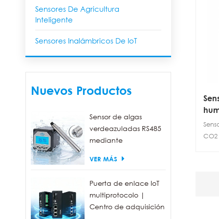
Sensores De Agricultura
Inteligente
Sensores Inalámbricos De IoT
Nuevos Productos
Sen
hum
Sensor de algas
ZO
Sens
verdeazuladas RS485
CO2 
mediante
LoRa
fluorescencia, con un
VER MÁS
espe
rango de detección
pued
de 0 a 300.000
ultra
Puerta de enlace IoT
células/ml.
moni
multiprotocolo |
recop
Centro de adquisición
tran
de datos FBOX