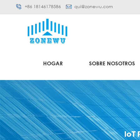
+86 18146178586
qui@zonewu.com
HOGAR
SOBRE NOSOTROS