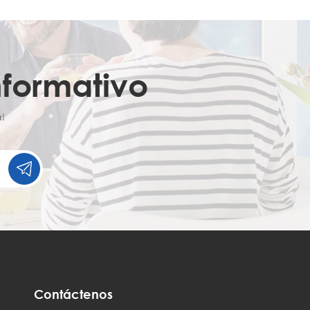
nformativo
!
Contáctenos