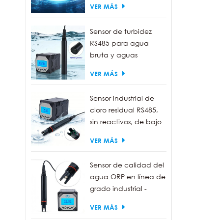
VER MÁS
está
dióx
Sensor de turbidez
de t
RS485 para agua
bruta y aguas
residuales | Sonda
VER MÁS
medidora de turbidez
de 0 a 1000 NTU
Sensor industrial de
cloro residual RS485,
sin reactivos, de bajo
mantenimiento.
VER MÁS
Sensor de calidad del
agua ORP en línea de
grado industrial -
Resistente al agua
VER MÁS
IP68, salida RS485