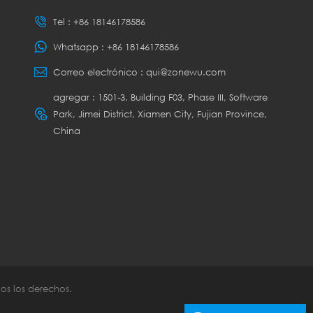
Tel :
+86 18146178586
Whatsapp :
+86 18146178586
Correo electrónico :
qui@zonewu.com
agregar : 1501-3, Building F03, Phase III, Software
Park, Jimei District, Xiamen City, Fujian Province,
China
os los derechos.