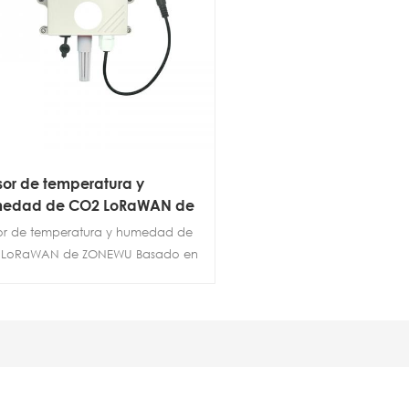
sor de temperatura y
edad de CO2 LoRaWAN de
NEWU
or de temperatura y humedad de
LoRaWAN de ZONEWU Basado en
 tecnología de modulación de
ctro ensanchado, los terminales
en realizar comunicaciones de
 larga distancia. Un dispositivo de
toreo inalámbrico que integra la
ilación, el monitoreo y la
smisión de datos. Este producto