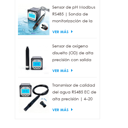
Sensor de pH Modbus
RS485 | Sonda de
monitorización de la
calidad del agua
VER MÁS
industrial IP68
Sensor de oxígeno
disuelto (OD) de alta
precisión con salida
RS485 para la
VER MÁS
medición de la
calidad del agua.
Transmisor de calidad
del agua RS485 EC de
alta precisión | 4–20
mA (opcional)
VER MÁS