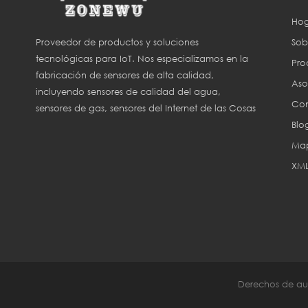
Hog
Sob
Proveedor de productos y soluciones
tecnológicas para IoT. Nos especializamos en la
Pro
fabricación de sensores de alta calidad,
Aso
incluyendo sensores de calidad del agua,
Con
sensores de gas, sensores del Internet de las Cosas
Blo
(IoT) y sensores para agricultura inteligente.
Map
XM
Derechos de aut