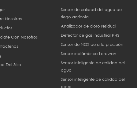
ar
Sensor de calidad del agua de
riego agrícola
re Nosotros
Analizador de cloro residual
ductos
Detector de gas industrial PH3
ciate Con Nosotros
Sensor de NO2 de alta precisión
táctenos
Sensor inalámbrico Lorawan
g
Sensor inteligente de calidad del
a Del Sitio
agua
L
Sensor inteligente de calidad del
agua
Sensor ec industrial
or © 2013-2026 Xiamen ZoneWu Technology Co., LTD.. Reservados tod
Network IPv6 compatible con