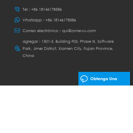
Tel :
+86 18146178586
Whatsapp :
+86 18146178586
Correo electrónico :
qui@zonewu.com
agregar : 1501-3, Building F03, Phase III, Software
Park, Jimei District, Xiamen City, Fujian Province,
China
Obtenga Una
Cotización Gratis
os los derechos.