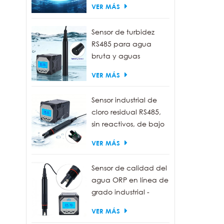
VER MÁS
y res
afec
Sensor de turbidez
suelo
RS485 para agua
suel
bruta y aguas
prolo
residuales | Sonda
prolo
VER MÁS
medidora de turbidez
vací
de 0 a 1000 NTU
perm
Sensor industrial de
inal
cloro residual RS485,
en l
sin reactivos, de bajo
mantenimiento.
VER MÁS
Sensor de calidad del
agua ORP en línea de
grado industrial -
Resistente al agua
VER MÁS
IP68, salida RS485