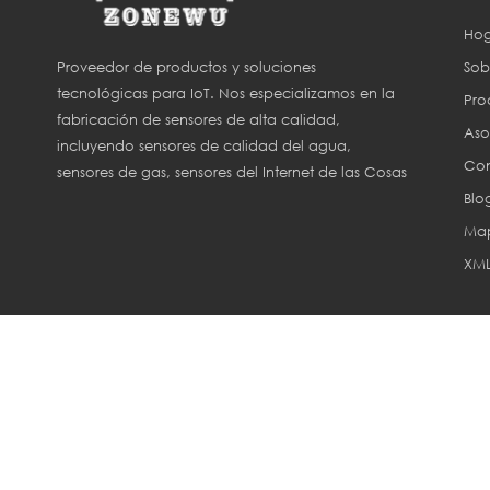
Hog
Sob
Proveedor de productos y soluciones
tecnológicas para IoT. Nos especializamos en la
Pro
fabricación de sensores de alta calidad,
Aso
incluyendo sensores de calidad del agua,
Con
sensores de gas, sensores del Internet de las Cosas
Blo
(IoT) y sensores para agricultura inteligente.
Map
XM
Derechos de aut