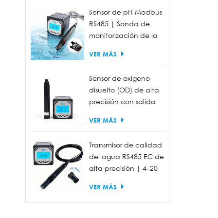
Sensor de pH Modbus
RS485 | Sonda de
monitorización de la
calidad del agua
VER MÁS
industrial IP68
Sensor de oxígeno
disuelto (OD) de alta
precisión con salida
RS485 para la
VER MÁS
medición de la
calidad del agua.
Transmisor de calidad
del agua RS485 EC de
alta precisión | 4–20
mA (opcional)
VER MÁS