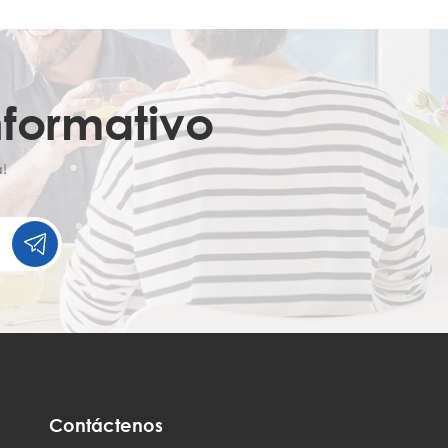
nformativo
!
Contáctenos