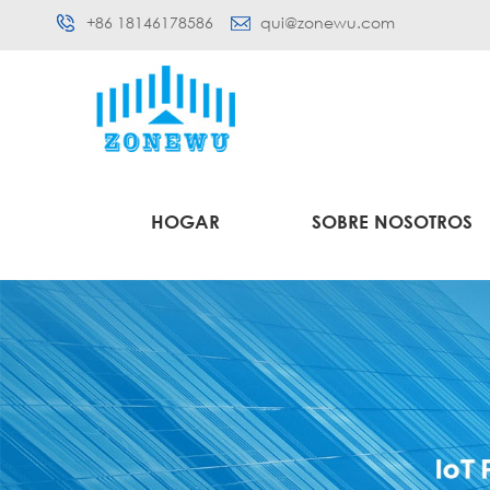
+86 18146178586
qui@zonewu.com
HOGAR
SOBRE NOSOTROS