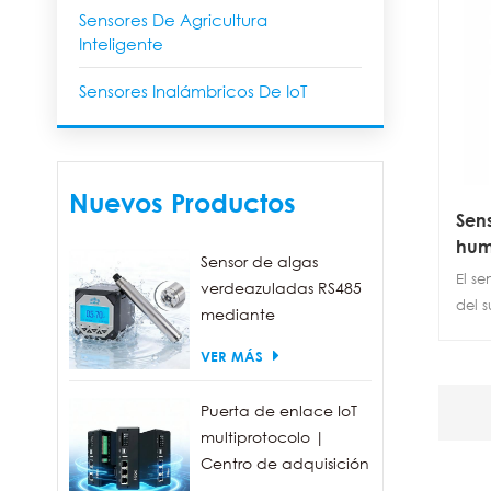
Sensores De Agricultura
Inteligente
Sensores Inalámbricos De IoT
Nuevos Productos
Sen
hum
Sensor de algas
de 
El s
verdeazuladas RS485
del s
mediante
inal
fluorescencia, con un
VER MÁS
temp
rango de detección
Comp
de 0 a 300.000
de a
Puerta de enlace IoT
células/ml.
cali
multiprotocolo |
pesa
Centro de adquisición
ofrec
de datos FBOX