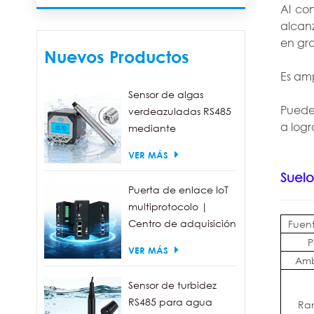
Al co
alcanz
en gr
Nuevos Productos
Es amp
Sensor de algas
Puede 
verdeazuladas RS485
a logr
mediante
fluorescencia, con un
VER MÁS
rango de detección
Suelo
de 0 a 300.000
Puerta de enlace IoT
células/ml.
multiprotocolo |
Centro de adquisición
Fuen
de datos FBOX
P
VER MÁS
Amb
Sensor de turbidez
RS485 para agua
Ra