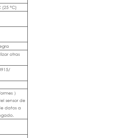
C (25 °C)
egra
zar otras
U915/
formes
）
el sensor de
de datos a
ongado.