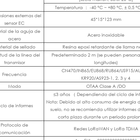
Temperatura
：
-40 °C ~ +80 °C, ± 0,5 °
siones externas del
45*15*123 mm
sensor EC
ial de la aguja de
Acero inoxidable
acero
terial de sellado
Resina epoxi retardante de llama n
tud de la línea del
Predeterminado 2 m (se pueden personali
transmisor
longitudes)
CN470/IN865/EU868/RU864/US915/A
Frecuencia
KR920/AS923-1, 2, 3 y 4
Modo
OTAA Clase A
/DO
≤3 años
（
Dependiendo del ciclo de in
Nota: Debido al alto consumo de energía d
iclo de informes
suelo, no se recomienda utilizar informes 
corto plazo durante un período prol
Protocolo de
Redes LoRaWAN y LoRa TDMA
comunicación