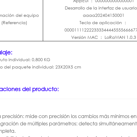
AppEUI
：
0000000000000001
Desarrollo de la interfaz de usuari
rmación del equipo
aaaa202404150001
(Referencia)
Tecla de aplicación
：
00001111222233334444555566667
Versión MAC
：
LoRaWAN 1.0.3
laje:
uto individual: 0,800 KG
 del paquete individual: 23X20X5 cm
aciones del producto:
a precisión: mide con precisión los cambios más mínimos e
egración de múltiples parámetros: detecta simultáneament
pleta.