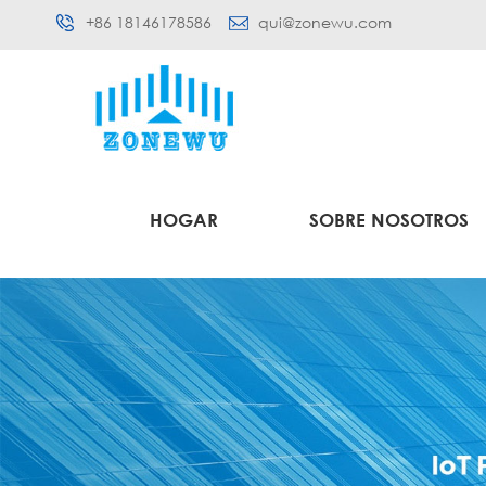
+86 18146178586
qui@zonewu.com
HOGAR
SOBRE NOSOTROS