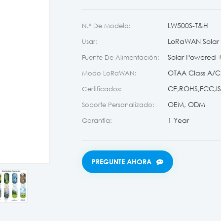
LW500S-T&H
N.º De Modelo:
LoRaWAN Solar 
Usar:
Solar Powered + 
Fuente De Alimentación:
OTAA Class A/C
Modo LoRaWAN:
CE,ROHS,FCC,ISO
Certificados:
OEM, ODM
Soporte Personalizado:
1 Year
Garantía:
PREGUNTE AHORA