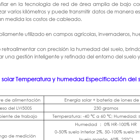
nfiar en la tecnología de red de área amplia de bajo 
ar varios kilómetros y puede transmitir datos de manera e
an medida los costos de cableado.
liamente utilizado en campos agrícolas, invernaderos, huer
retroalimentar con precisión la humedad del suelo, brindar
ar una gestión inteligente y refinada del entorno del suelo y
 solar
Temperatura y humedad
Especificación del 
te de alimentación
Energía solar + batería de iones de l
eso del LW500S
230 gramos
iente de trabajo
Temperatura: -40 ℃ a 60 ℃; Humedad: 
Humedad
：
0% HR-100% HR
0-50% suelo interior 2%, 50-100% suelo in
ngo de medición
(suelo marrón, 60%. 25°C)