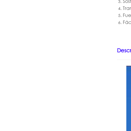
Sos
Tra
Fue
Fác
Descr