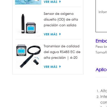
VER MÁS
industrial IP68
Info
Sensor de oxígeno
disuelto (OD) de alta
precisión con salida
RS485 para la
VER MÁS
medición de la
Emba
calidad del agua.
Transmisor de calidad
Peso br
del agua RS485 EC de
Tamaño
alta precisión | 4–20
mA (opcional)
VER MÁS
Aplic
Alt
Int
com