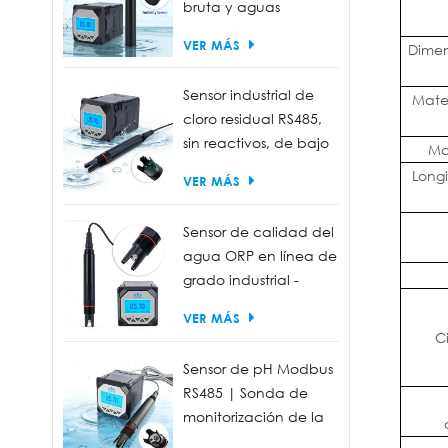
bruta y aguas
residuales | Sonda
VER MÁS
Dimen
medidora de turbidez
de 0 a 1000 NTU
Sensor industrial de
Mater
cloro residual RS485,
sin reactivos, de bajo
Ma
mantenimiento.
Longi
VER MÁS
Sensor de calidad del
agua ORP en línea de
grado industrial -
Resistente al agua
VER MÁS
IP68, salida RS485
C
Sensor de pH Modbus
RS485 | Sonda de
monitorización de la
calidad del agua