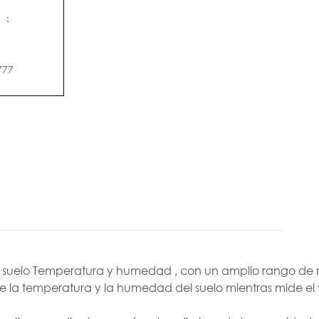
o
：
777
n
suelo
Temperatura y humedad
,
con un amplio rango de 
e la temperatura y la humedad del suelo mientras mide el