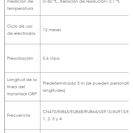
medición de
0~60 ℃, Relación de resolución: 0,1 ℃
temperatura
Ciclo de uso
12 meses
de electrodos
Presurización
0,6 Mpa
Longitud de la
Predeterminado 5 m (se pueden personalizar
línea del
longitudes)
transmisor ORP
CN470/IN865/EU868/RU864/US915/AU915/KR
Frecuencia
1, 2, 3 y 4