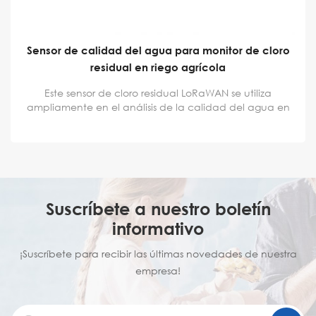
Sensor de pH industrial digital duradero para el
monitoreo de la calidad del agua
Sensor de pH de calidad del agua ZoneWu LoRaWAN
con rango de 0 a 14. Temperatura de funcionamiento:
0 a 40 °C. Ampliamente utilizado en diversas pruebas
de pH, especialmente en pruebas industriales, con alta
estabilidad y precisión en las mediciones. Se acepta
servicio OEM y ODM.
Suscríbete a nuestro boletín
informativo
¡Suscríbete para recibir las últimas novedades de nuestra
empresa!