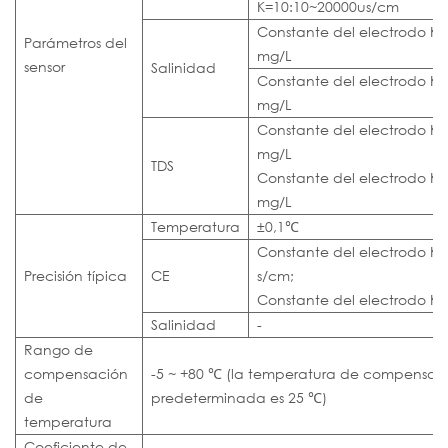
K=10:10~20000us/cm
Constante del electrodo K 
Parámetros del
mg/L
sensor
Salinidad
Constante del electrodo K
mg/L
Constante del electrodo K=
mg/L
TDS
Constante del electrodo K=
mg/L
Temperatura
±0,1℃
Constante del electrodo K=
Precisión típica
CE
s/cm;
Constante del electrodo K=
Salinidad
-
Rango de
compensación
-5 ~ +80 ℃ (la temperatura de compensac
de
predeterminada es 25 ℃)
temperatura
Coeficiente de