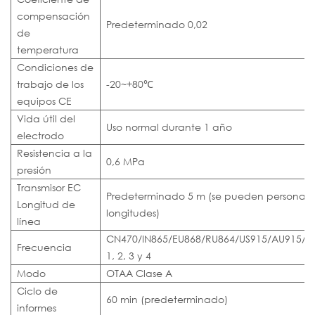
compensación
Predeterminado 0,02
de
temperatura
Condiciones de
trabajo de los
-20~+80℃
equipos CE
Vida útil del
Uso normal durante 1 año
electrodo
Resistencia a la
0,6 MPa
presión
Transmisor EC
Predeterminado 5 m (se pueden personaliza
Longitud de
longitudes)
línea
CN470/IN865/EU868/RU864/US915/AU915/K
Frecuencia
1, 2, 3 y 4
Modo
OTAA Clase A
Ciclo de
60 min (predeterminado)
informes