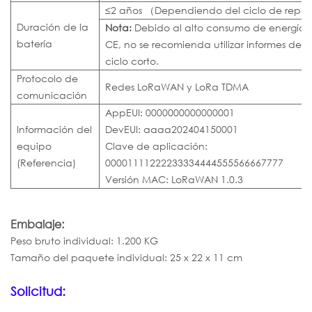
≤2 años （Dependiendo del ciclo de repo
Duración de la
Nota:
Debido al alto consumo de energía d
batería
CE, no se recomienda utilizar informes de 
ciclo corto.
Protocolo de
Redes LoRaWAN y LoRa TDMA
comunicación
AppEUI: 0000000000000001
Información del
DevEUI: aaaa202404150001
equipo
Clave de aplicación:
(Referencia)
00001111222233334444555566667777
Versión MAC: LoRaWAN 1.0.3
Embalaje:
Peso bruto individual: 1.200 KG
Tamaño del paquete individual: 25 x 22 x 11 cm
Solicitud: