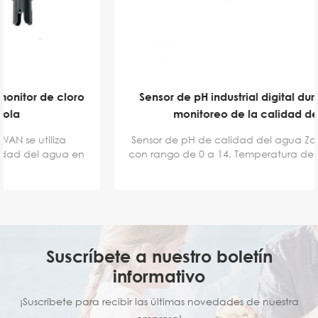
Sensor de pH industrial digital duradero para el
monitoreo de la calidad del agua
Sensor de pH de calidad del agua ZoneWu LoRaWAN
con rango de 0 a 14. Temperatura de funcionamiento:
0 a 40 °C. Ampliamente utilizado en diversas pruebas
de pH, especialmente en pruebas industriales, con alta
estabilidad y precisión en las mediciones. Se acepta
servicio OEM y ODM.
Suscríbete a nuestro boletín
informativo
¡Suscríbete para recibir las últimas novedades de nuestra