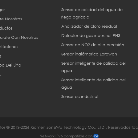
ar
Sensor de calidad del agua de
riego agrícola
re Nosotros
Analizador de cloro residual
ductos
Detector de gas industrial PH3
ciate Con Nosotros
Sensor de NO2 de alta precisión
táctenos
Sensor inalámbrico Lorawan
g
Sensor inteligente de calidad del
a Del Sitio
agua
L
Sensor inteligente de calidad del
agua
Sensor ec industrial
or © 2013-2026 Xiamen ZoneWu Technology Co., LTD.. Reservados tod
Network IPv6 compatible con