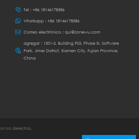
Tel :
+86 18146178586
Whatsapp :
+86 18146178586
Correo electrónico :
qui@zonewu.com
agregar : 1501-3, Building F03, Phase III, Software
Park, Jimei District, Xiamen City, Fujian Province,
China
os los derechos.