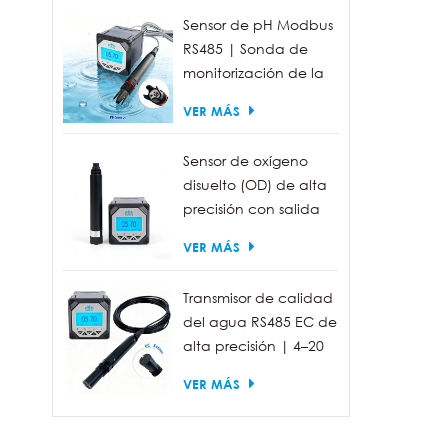
Sensor de pH Modbus
RS485 | Sonda de
monitorización de la
calidad del agua
VER MÁS
industrial IP68
Sensor de oxígeno
disuelto (OD) de alta
precisión con salida
RS485 para la
VER MÁS
medición de la
calidad del agua.
Transmisor de calidad
del agua RS485 EC de
alta precisión | 4–20
mA (opcional)
VER MÁS