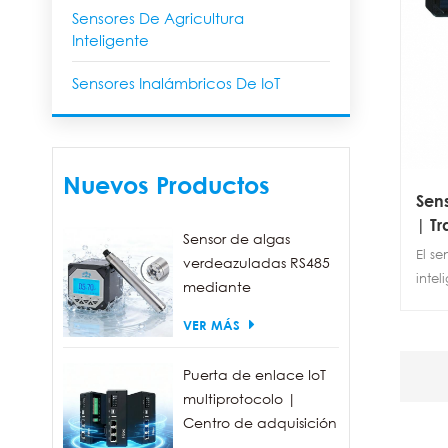
Sensores De Agricultura
Inteligente
Sensores Inalámbricos De IoT
Nuevos Productos
Sen
| T
Sensor de algas
LoR
El se
verdeazuladas RS485
moni
intel
mediante
agu
para
fluorescencia, con un
VER MÁS
inal
rango de detección
redu
de 0 a 300.000
adec
Puerta de enlace IoT
células/ml.
del a
multiprotocolo |
la na
Centro de adquisición
de datos FBOX