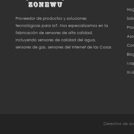
Hog
Sob
Proveedor de productos y soluciones
tecnológicas para IoT. Nos especializamos en la
Pro
fabricación de sensores de alta calidad,
Aso
incluyendo sensores de calidad del agua,
Con
sensores de gas, sensores del Internet de las Cosas
Blo
(IoT) y sensores para agricultura inteligente.
Map
XM
Derechos de aut