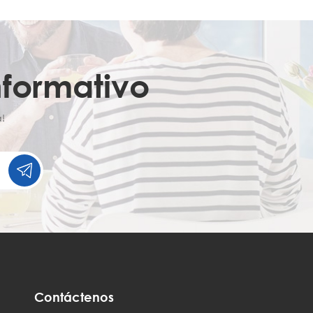
nformativo
!
Contáctenos