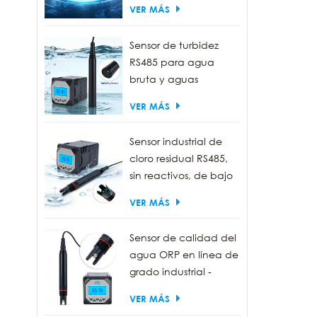
VER MÁS
Sensor de turbidez
RS485 para agua
bruta y aguas
residuales | Sonda
VER MÁS
medidora de turbidez
de 0 a 1000 NTU
Sensor industrial de
cloro residual RS485,
sin reactivos, de bajo
mantenimiento.
VER MÁS
Sensor de calidad del
agua ORP en línea de
grado industrial -
Resistente al agua
VER MÁS
IP68, salida RS485