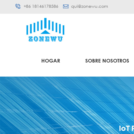
+86 18146178586
qui@zonewu.com
HOGAR
SOBRE NOSOTROS