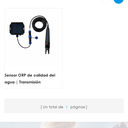
Sensor ORP de calidad del
agua | Transmisión
inalámbrica LoRaWAN,
energía solar, monitoreo de la
calidad del agua en tiempo
Un total de
1
páginas
real