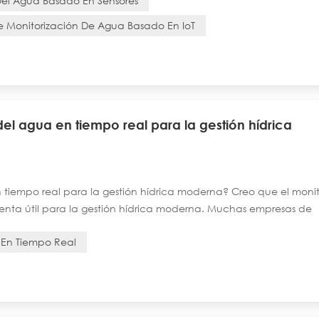
Del Agua Basado En Sensores
e Monitorización De Agua Basado En IoT
el agua en tiempo real para la gestión hídrica
 tiempo real para la gestión hídrica moderna? Creo que el moni
enta útil para la gestión hídrica moderna. Muchas empresas de
en tiempo real. Más del 63 % ha comenzado a utilizarlos, como se
 En Tiempo Real