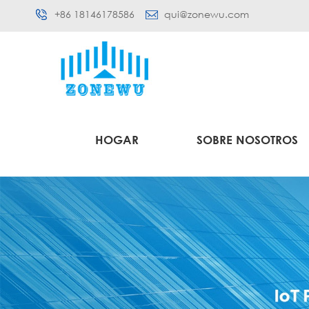
+86 18146178586
qui@zonewu.com
HOGAR
SOBRE NOSOTROS