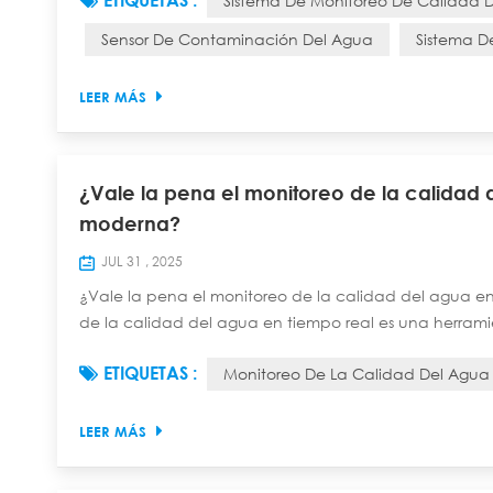
ETIQUETAS :
Sistema De Monitoreo De Calidad 
salud pública, garantizar el cumplimi...
Sensor De Contaminación Del Agua
Sistema D
LEER MÁS
¿Vale la pena el monitoreo de la calidad d
moderna?
JUL 31 , 2025
¿Vale la pena el monitoreo de la calidad del agua en
de la calidad del agua en tiempo real es una herrami
servicios públicos de todo el mundo utilizan sistemas 
ETIQUETAS :
Monitoreo De La Calidad Del Agua
muestra a continuación: Región Porcentaje de ad...
LEER MÁS