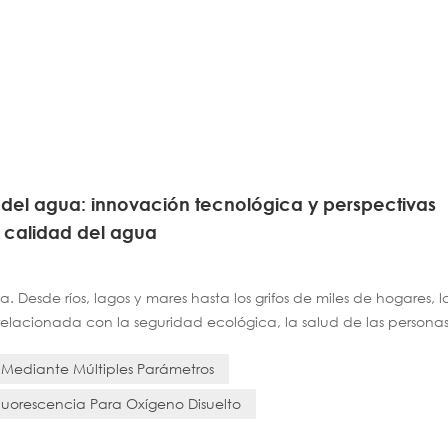
 del agua: innovación tecnológica y perspectivas
e calidad del agua
 Desde ríos, lagos y mares hasta los grifos de miles de hogares, l
elacionada con la seguridad ecológica, la salud de las personas
te, monitorear la calidad del agua era una tarea tediosa y labori
Mediante Múltiples Parámetros
uorescencia Para Oxígeno Disuelto