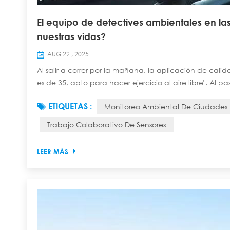
El equipo de detectives ambientales en la
nuestras vidas?
AUG 22 , 2025
Al salir a correr por la mañana, la aplicación de cali
es de 35, apto para hacer ejercicio al aire libre". Al pas
"turbidez 0,5 NTU, oxígeno disuelto 8,2 mg/L" en la pa
ETIQUETAS :
Monitoreo Ambiental De Ciudades I
escuché al vendedor decir: "El ...
Trabajo Colaborativo De Sensores
LEER MÁS