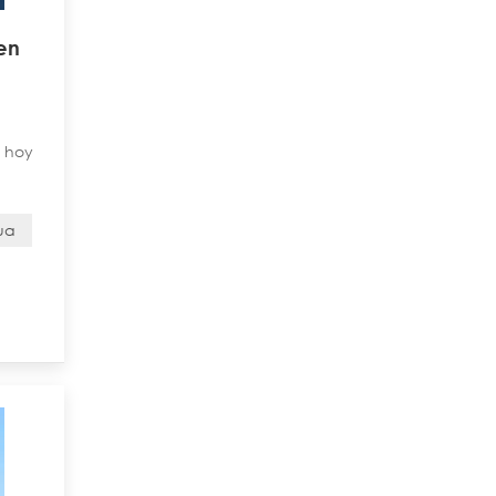
en
e hoy
ua