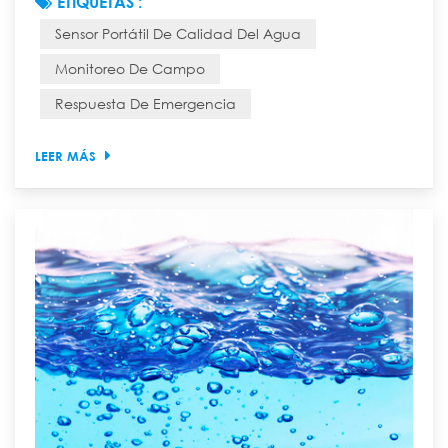
ETIQUETAS :
debido a un accidente ambiental repentino? ¿Cómo
Sensor Portátil De Calidad Del Agua
puede un equipo de expedición científica evaluar
rápidamente la calidad del agua de un arroyo recién
Monitoreo De Campo
descubierto en la selva profunda de la montaña? En
Respuesta De Emergencia
el pasado, responder a estas preguntas requería un
pro...
LEER MÁS