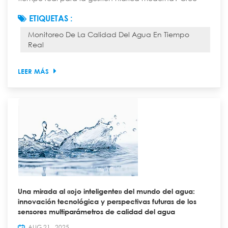
que el monitoreo de la calidad del agua en tiempo
ETIQUETAS :
real es una herramienta útil para la gestión hídrica
Monitoreo De La Calidad Del Agua En Tiempo
moderna. Muchas empresas de servicios públicos de
Real
todo el mundo utilizan sistemas en tiempo real. Más
del 63 % ha comenzado a utilizarlos, como se muestra
a continuación: Región Porcentaje de ad...
LEER MÁS
Una mirada al «ojo inteligente» del mundo del agua:
innovación tecnológica y perspectivas futuras de los
sensores multiparámetros de calidad del agua
AUG 21 , 2025