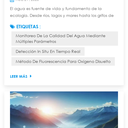
El agua es fuente de vida y fundamento de la
ecología. Desde ríos, lagos y mares hasta los grifos de
miles de hogares, la seguridad de la calidad del agua
ETIQUETAS :
está directamente relacionada con la seguridad
Monitoreo De La Calidad Del Agua Mediante
ecológica, la salud de las personas y el desarrollo
Múltiples Parámetros
económico y social sostenible. Anteriormente,
monitorear la calidad del agua era una tarea tediosa
Detección In Situ En Tiempo Real
y laboriosa que requería muestreo manual y anál...
Método De Fluorescencia Para Oxígeno Disuelto
LEER MÁS