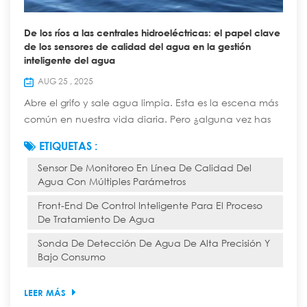
De los ríos a las centrales hidroeléctricas: el papel clave
de los sensores de calidad del agua en la gestión
inteligente del agua
AUG 25 , 2025
Abre el grifo y sale agua limpia. Esta es la escena más
común en nuestra vida diaria. Pero ¿alguna vez has
pensado que esta agua aparentemente simple ha
ETIQUETAS :
recorrido un largo, complejo y tecnológicamente
Sensor De Monitoreo En Línea De Calidad Del
avanzado "viaje inteligente" desde una fuente natural
Agua Con Múltiples Parámetros
hasta el grifo de tu casa? En este viaje, diversos
sensores de calidad del agua garantizan la seguridad
Front-End De Control Inteligente Para El Proceso
de cada gota y cumplen la función de "cen...
De Tratamiento De Agua
Sonda De Detección De Agua De Alta Precisión Y
Bajo Consumo
LEER MÁS