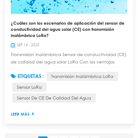
¿Cuáles son los escenarios de aplicación del sensor de
conductividad del agua solar (CE) con transmisión
inalámbrica LoRa?
SEP 16 , 2025
Transmisión inalámbrica Sensor de conductividad (CE)
de calidad del agua solar LoRa Con las ventajas
principales de "transmisión inalámbrica de larga
ETIQUETAS :
Transmisión Inalámbrica LoRa
distancia, suministro de energía solar autónoma,
monitoreo en tiempo real del valor CE de la calidad
Sensor LoRa
del agua", puede superar las restricciones de
Sensor De CE De Calidad Del Agua
cableado y suministro de energía, y ser ampliamente
utilizado en escenarios de monitoreo de calidad del...
LEER MÁS