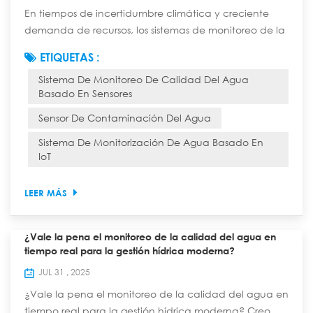
En tiempos de incertidumbre climática y creciente
demanda de recursos, los sistemas de monitoreo de la
calidad del agua basados en sensores ya no son un
ETIQUETAS :
lujo. Los sensores inteligentes modernos de calidad del
Sistema De Monitoreo De Calidad Del Agua
agua, especialmente aquellos que utilizan potentes
Basado En Sensores
redes de sensores LoRaWAN, proporcionan la
inteligencia continua y práctica necesaria para
Sensor De Contaminación Del Agua
proteger la salud pública, garantizar el cumplimi...
Sistema De Monitorización De Agua Basado En
IoT
LEER MÁS
¿Vale la pena el monitoreo de la calidad del agua en
tiempo real para la gestión hídrica moderna?
JUL 31 , 2025
¿Vale la pena el monitoreo de la calidad del agua en
tiempo real para la gestión hídrica moderna? Creo