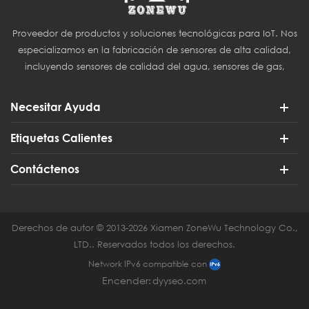
Proveedor de productos y soluciones tecnológicas para IoT. Nos
especializamos en la fabricación de sensores de alta calidad,
incluyendo sensores de calidad del agua, sensores de gas,
sensores del Internet de las Cosas (IoT) y sensores para
agricultura inteligente.
Necesitar Ayuda
Etiquetas Calientes
Contáctenos
Derechos de autor © 2013-2026 Xiamen ZoneWu Technology Co.,
LTD.. Reservados todos los derechos.
Network IPv6 compatible con
Encender:
dyyseo.com