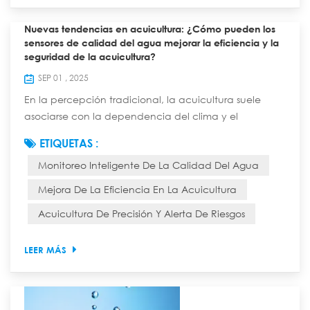
Nuevas tendencias en acuicultura: ¿Cómo pueden los
sensores de calidad del agua mejorar la eficiencia y la
seguridad de la acuicultura?
SEP 01 , 2025
En la percepción tradicional, la acuicultura suele
asociarse con la dependencia del clima y el
empirismo. Los maestros evalúan la calidad del agua
ETIQUETAS :
observando su color, el clima y el comportamiento del
Monitoreo Inteligente De La Calidad Del Agua
ganado. Esto no solo requiere mucha mano de obra,
sino que también es una apuesta arriesgada: un
Mejora De La Eficiencia En La Acuicultura
deterioro repentino de la calidad del agua puede
Acuicultura De Precisión Y Alerta De Riesgos
provocar la aniquilación total del ejército y enormes...
LEER MÁS