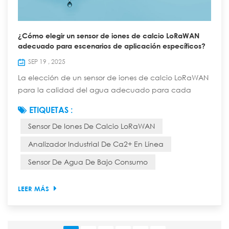
¿Cómo elegir un sensor de iones de calcio LoRaWAN
adecuado para escenarios de aplicación específicos?
SEP 19 , 2025
La elección de un sensor de iones de calcio LoRaWAN
para la calidad del agua adecuado para cada
aplicación específica requiere una consideración
ETIQUETAS :
exhaustiva de los requisitos de medición, las
Sensor De Iones De Calcio LoRaWAN
condiciones ambientales, el rendimiento del sensor, las
capacidades de comunicación, el coste y otros
Analizador Industrial De Ca2+ En Línea
factores. A continuación, se presentan los puntos de
Sensor De Agua De Bajo Consumo
selección específicos: 1. Aclarar los requisitos de me...
LEER MÁS