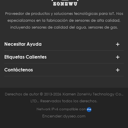
Proveedor de productos y soluciones tecnológicas para IoT. Nos
especializamos en la fabricación de sensores de alta calidad,
incluyendo sensores de calidad del agua, sensores de gas,
sensores del Internet de las Cosas (IoT) y sensores para
agricultura inteligente.
Necesitar Ayuda
Etiquetas Calientes
Contáctenos
Derechos de autor © 2013-2026 Xiamen ZoneWu Technology Co.,
LTD.. Reservados todos los derechos.
Network IPv6 compatible con
Encender:
dyyseo.com