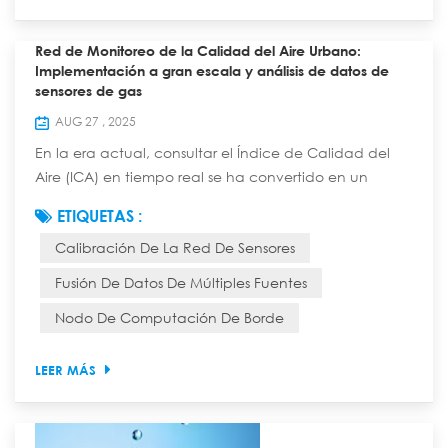
Red de Monitoreo de la Calidad del Aire Urbano:
Implementación a gran escala y análisis de datos de
sensores de gas
AUG 27 , 2025
En la era actual, consultar el Índice de Calidad del
Aire (ICA) en tiempo real se ha convertido en un
hábito diario para muchas personas. Tras esto se
ETIQUETAS :
esconde una precisa red de monitoreo, compuesta
Calibración De La Red De Sensores
por innumerables "narices electrónicas": sensores de
gas. Esta red protege la respiración de la ciudad con
Fusión De Datos De Múltiples Fuentes
una densidad e inteligencia sin precedentes. Hoy
Nodo De Computación De Borde
profundizaremos en las estrategias de impleme...
LEER MÁS