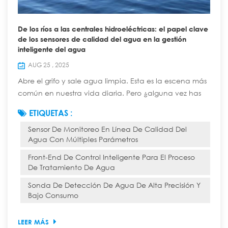
De los ríos a las centrales hidroeléctricas: el papel clave
de los sensores de calidad del agua en la gestión
inteligente del agua
AUG 25 , 2025
Abre el grifo y sale agua limpia. Esta es la escena más
común en nuestra vida diaria. Pero ¿alguna vez has
pensado que esta agua aparentemente simple ha
ETIQUETAS :
recorrido un largo, complejo y tecnológicamente
Sensor De Monitoreo En Línea De Calidad Del
avanzado "viaje inteligente" desde una fuente natural
Agua Con Múltiples Parámetros
hasta el grifo de tu casa? En este viaje, diversos
sensores de calidad del agua garantizan la seguridad
Front-End De Control Inteligente Para El Proceso
de cada gota y cumplen la función de "cen...
De Tratamiento De Agua
Sonda De Detección De Agua De Alta Precisión Y
Bajo Consumo
LEER MÁS