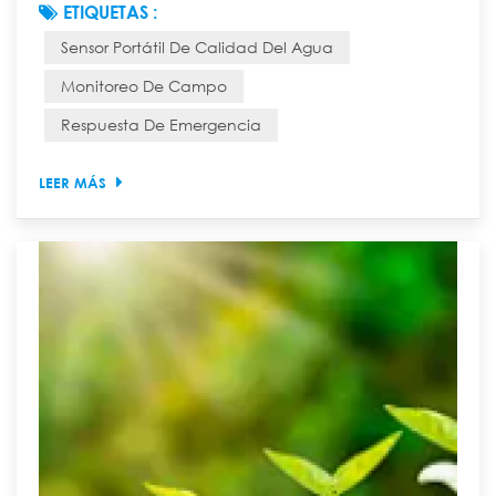
ETIQUETAS :
debido a un accidente ambiental repentino? ¿Cómo
Sensor Portátil De Calidad Del Agua
puede un equipo de expedición científica evaluar
rápidamente la calidad del agua de un arroyo recién
Monitoreo De Campo
descubierto en la selva profunda de la montaña? En
Respuesta De Emergencia
el pasado, responder a estas preguntas requería un
pro...
LEER MÁS