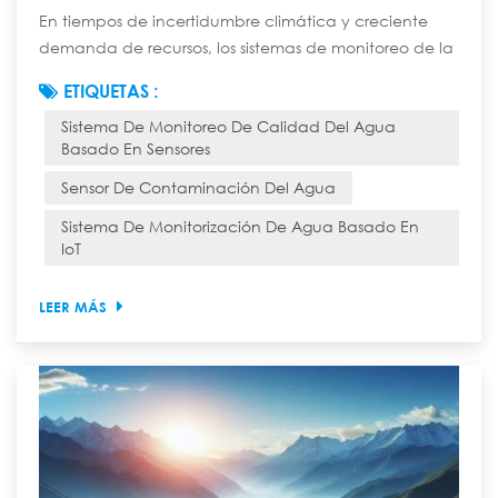
En tiempos de incertidumbre climática y creciente
demanda de recursos, los sistemas de monitoreo de la
calidad del agua basados en sensores ya no son un
ETIQUETAS :
lujo. Los sensores inteligentes modernos de calidad del
Sistema De Monitoreo De Calidad Del Agua
agua, especialmente aquellos que utilizan potentes
Basado En Sensores
redes de sensores LoRaWAN, proporcionan la
inteligencia continua y práctica necesaria para
Sensor De Contaminación Del Agua
proteger la salud pública, garantizar el cumplimi...
Sistema De Monitorización De Agua Basado En
IoT
LEER MÁS