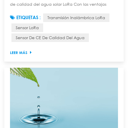
de calidad del agua solar LoRa Con las ventajas
principales de "transmisión inalámbrica de larga
ETIQUETAS :
Transmisión Inalámbrica LoRa
distancia, suministro de energía solar autónoma,
monitoreo en tiempo real del valor CE de la calidad
Sensor LoRa
del agua", puede superar las restricciones de
Sensor De CE De Calidad Del Agua
cableado y suministro de energía, y ser ampliamente
utilizado en escenarios de monitoreo de calidad del...
LEER MÁS