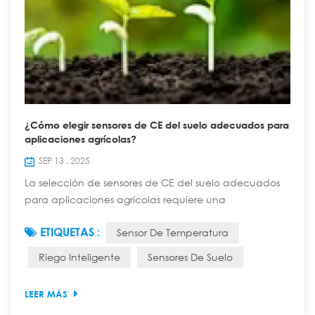
¿Cómo elegir sensores de CE del suelo adecuados para
aplicaciones agrícolas?
SEP 13 , 2025
La selección de sensores de CE del suelo adecuados
para aplicaciones agrícolas requiere una
consideración exhaustiva de varios factores. A
ETIQUETAS :
Sensor De Temperatura
continuación, se presentan algunos puntos clave:
Rango de medición: En términos generales, el rango
Riego Inteligente
Sensores De Suelo
de medición de 0 a 20000 μS/cm puede cubrir la
mayoría de los tipos de suelo, desde una salinización
LEER MÁS
leve hasta tierras salino-alcalinas severas, lo que