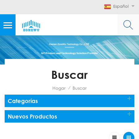
Español
Buscar
Hogar
Buscar
/
Categorías
Nuevos Productos