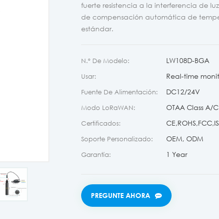
fuerte resistencia a la interferencia de 
de compensación automática de temper
estándar.
LW108D-BGA
N.º De Modelo:
Real-time monit
Usar:
DC12/24V
Fuente De Alimentación:
OTAA Class A/C
Modo LoRaWAN:
CE,ROHS,FCC,ISO
Certificados:
OEM, ODM
Soporte Personalizado:
1 Year
Garantía:
PREGUNTE AHORA