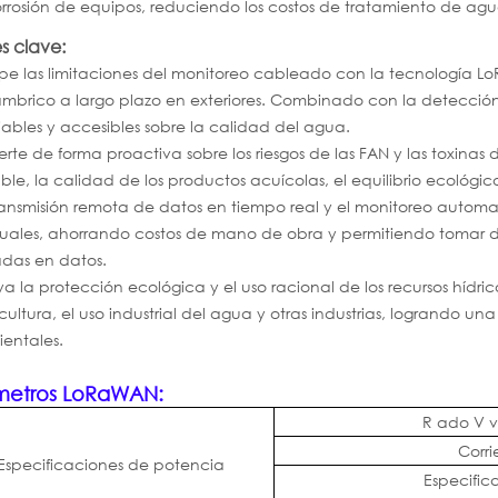
orrosión de equipos, reduciendo los costos de tratamiento de ag
s clave:
e las limitaciones del monitoreo cableado con la tecnología 
ámbrico a largo plazo en exteriores. Combinado con la detección
iables y accesibles sobre la calidad del agua.
erte de forma proactiva sobre los riesgos de las FAN y las toxina
ble, la calidad de los productos acuícolas, el equilibrio ecológi
ransmisión remota de datos en tiempo real y el monitoreo automa
ales, ahorrando costos de mano de obra y permitiendo tomar de
das en datos.
a la protección ecológica y el uso racional de los recursos hídric
cultura, el uso industrial del agua y otras industrias, logrando 
entales.
metros LoRaWAN:
R
ado
V
v
Corr
Especificaciones de potencia
Especific