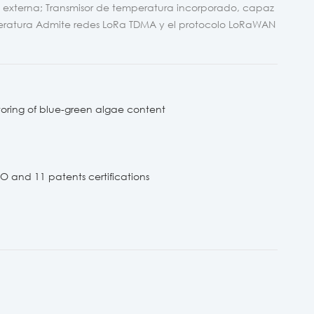
luz externa; Transmisor de temperatura incorporado, capaz
atura Admite redes LoRa TDMA y el protocolo LoRaWAN
oring of blue-green algae content​
 and 11 patents certifications