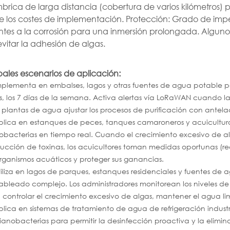
brica de larga distancia (cobertura de varios kilómetros) pa
 los costes de implementación. Protección: Grado de imp
entes a la corrosión para una inmersión prolongada. Algun
vitar la adhesión de algas.
pales escenarios de aplicación:
mplementa en embalses, lagos y otras fuentes de agua potable pa
s, los 7 días de la semana. Activa alertas vía LoRaWAN cuando l
s plantas de agua ajustar los procesos de purificación con antela
plica en estanques de peces, tanques camaroneros y acuicultura
obacterias en tiempo real. Cuando el crecimiento excesivo de a
ucción de toxinas, los acuicultores toman medidas oportunas (r
rganismos acuáticos y proteger sus ganancias.
tiliza en lagos de parques, estanques residenciales y fuentes de 
cableado complejo. Los administradores monitorean los niveles 
 controlar el crecimiento excesivo de algas, mantener el agua lim
plica en sistemas de tratamiento de agua de refrigeración industr
ianobacterias para permitir la desinfección proactiva y la elimin