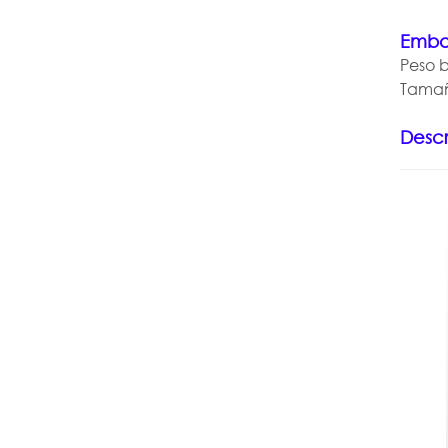
Emba
Peso b
Tamañ
Descr