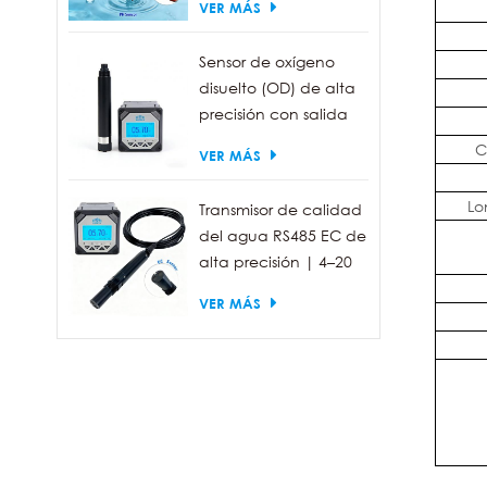
VER MÁS
industrial IP68
Sensor de oxígeno
disuelto (OD) de alta
precisión con salida
RS485 para la
C
VER MÁS
medición de la
calidad del agua.
Lo
Transmisor de calidad
del agua RS485 EC de
alta precisión | 4–20
mA (opcional)
VER MÁS