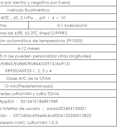
ivo por dentro y negativo por fuera)
método fluorimétrico
～
40℃，≤0.
2
MPa
，
pH
：
4
～
10
s/mL
0,1 kcélulas/ml
ras de ±3%, ±0,3℃, lineal 0,999R2
n automática de temperatura (Pt1000)
6-12 meses
 m (se pueden personalizar otras longitudes)
/IN865/EU868/RU864/US915/AU915/
KR920/AS923-1, 2, 3 y 4
Clase A/C de la OTAA
10
min(Predeterminado)
Redes LoRaWAN y LoRa TDMA
AppEUI
：
331341E186891989
a interfaz de usuario
：
aaaa202404150001
ción
：
5572404c696e6b4c6f526132330313823
Versión MAC: LoRaWAN 1.0.3