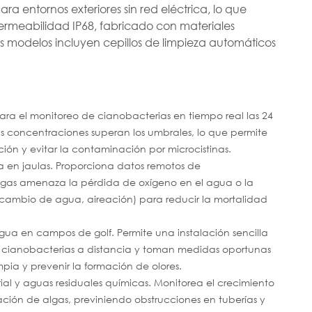
ra entornos exteriores sin red eléctrica, lo que
ermeabilidad IP68, fabricado con materiales
os modelos incluyen cepillos de limpieza automáticos
ra el monitoreo de cianobacterias en tiempo real las 24
as concentraciones superan los umbrales, lo que permite
ción y evitar la contaminación por microcistinas.
 en jaulas. Proporciona datos remotos de
lgas amenaza la pérdida de oxígeno en el agua o la
ecambio de agua, aireación) para reducir la mortalidad
agua en campos de golf. Permite una instalación sencilla
de cianobacterias a distancia y toman medidas oportunas
pia y prevenir la formación de olores.
ial y aguas residuales químicas. Monitorea el crecimiento
ación de algas, previniendo obstrucciones en tuberías y