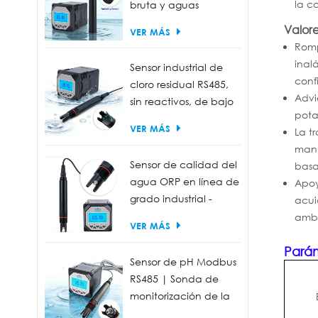
la c
bruta y aguas
residuales | Sonda
Valore
VER MÁS
medidora de turbidez
Romp
de 0 a 1000 NTU
inal
Sensor industrial de
conf
cloro residual RS485,
Advi
sin reactivos, de bajo
pota
mantenimiento.
VER MÁS
La t
manu
Sensor de calidad del
basa
agua ORP en línea de
Apoy
grado industrial -
acui
Resistente al agua
ambi
VER MÁS
IP68, salida RS485
Pará
Sensor de pH Modbus
RS485 | Sonda de
monitorización de la
calidad del agua