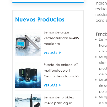
inalám
reduce
resist
Nuevos Productos
para e
Sensor de algas
Princi
verdeazuladas RS485
Se i
mediante
hora
fluorescencia, con un
a la
VER MÁS
rango de detección
Se a
de 0 a 300.000
cian
Puerta de enlace IoT
células/ml.
prod
multiprotocolo |
de o
Centro de adquisición
Se u
de datos FBOX
sin 
VER MÁS
para
Se a
Sensor de turbidez
de c
RS485 para agua