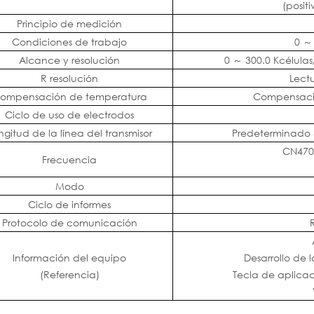
(posit
Principio de medición
Condiciones de trabajo
0
Alcance y resolución
0
～
300.0
Kcélula
R
resolución
Lectu
ompensación de temperatura
Compensació
Ciclo de uso de electrodos
ngitud de la línea del transmisor
Predeterminado 5
CN470
Frecuencia
Modo
Ciclo de informes
Protocolo de comunicación
Información del equipo
Desarrollo de l
(Referencia)
Tecla de aplica