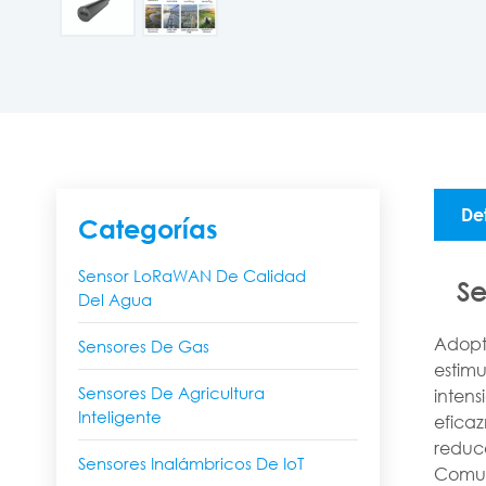
De
Categorías
Sensor LoRaWAN De Calidad
Se
Del Agua
Adopta
Sensores De Gas
estimu
Sensores De Agricultura
intens
Inteligente
eficaz
reduce
Sensores Inalámbricos De IoT
Comun