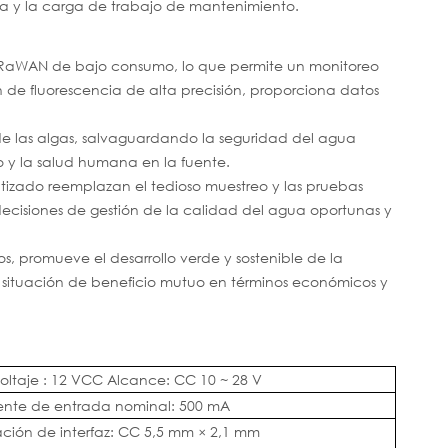
ua y la carga de trabajo de mantenimiento.
LoRaWAN de bajo consumo, lo que permite un monitoreo
 de fluorescencia de alta precisión, proporciona datos
s de las algas, salvaguardando la seguridad del agua
co y la salud humana en la fuente.
tizado reemplazan el tedioso muestreo y las pruebas
cisiones de gestión de la calidad del agua oportunas y
os, promueve el desarrollo verde y sostenible de la
una situación de beneficio mutuo en términos económicos y
oltaje
:
12 VCC
Alcance: CC 10 ~ 28 V
iente de entrada nominal: 500 mA
ación de interfaz: CC 5,5 mm × 2,1 mm