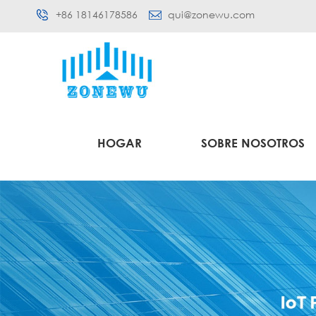
+86 18146178586
qui@zonewu.com
HOGAR
SOBRE NOSOTROS