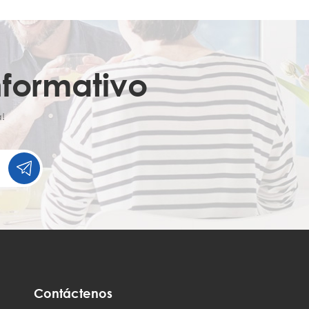
nformativo
!
Contáctenos