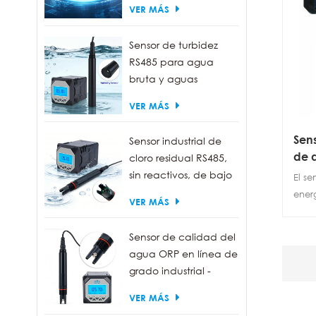
VER MÁS
Sensor de turbidez
RS485 para agua
bruta y aguas
residuales | Sonda
VER MÁS
medidora de turbidez
de 0 a 1000 NTU
Sen
Sensor industrial de
de a
cloro residual RS485,
cal
sin reactivos, de bajo
El s
mantenimiento.
energ
VER MÁS
detec
para
Sensor de calidad del
conc
agua ORP en línea de
en c
grado industrial -
célul
Resistente al agua
comp
VER MÁS
IP68, salida RS485
y sum