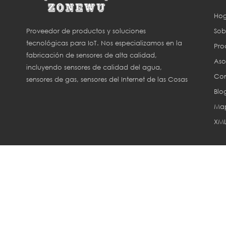
Hog
Sob
Proveedor de productos y soluciones
tecnológicas para IoT. Nos especializamos en la
Pro
fabricación de sensores de alta calidad,
Aso
incluyendo sensores de calidad del agua,
Con
sensores de gas, sensores del Internet de las Cosas
Blo
(IoT) y sensores para agricultura inteligente.
Map
XM
Derechos de aut