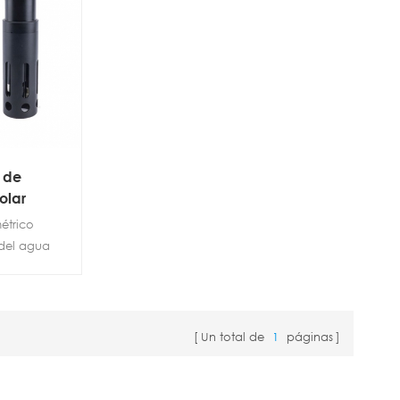
del entorno acuático.
 ecológicas
as.
 de
olar
étrico
del agua
nte para la
eal de la
uipado con
y no
Un total de
1
páginas
ente de la
na larga
unción de