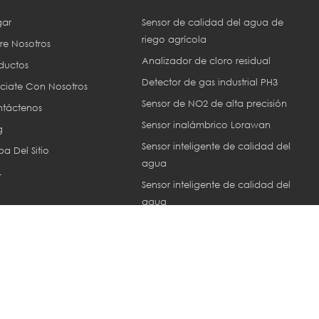
ar
Sensor de calidad del agua de
riego agrícola
re Nosotros
Analizador de cloro residual
ductos
Detector de gas industrial PH3
ciate Con Nosotros
Sensor de NO2 de alta precisión
táctenos
Sensor inalámbrico Lorawan
g
Sensor inteligente de calidad del
a Del Sitio
agua
L
Sensor inteligente de calidad del
agua
Sensor ec industrial
or © 2013-2026 Xiamen ZoneWu Technology Co., LTD.. Reservados tod
Network IPv6 compatible con