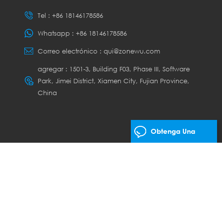
Tel :
+86 18146178586
Whatsapp :
+86 18146178586
Correo electrónico :
qui@zonewu.com
agregar : 1501-3, Building F03, Phase III, Software
Park, Jimei District, Xiamen City, Fujian Province,
China
Obtenga Una
Cotización Gratis
os los derechos.