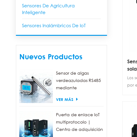
Sensores De Agricultura
Inteligente
Sensores Inalámbricos De IoT
Nuevos Productos
Sen
sola
Sensor de algas
ina
Los s
verdeazuladas RS485
por e
mediante
dato
fluorescencia, con un
VER MÁS
moni
rango de detección
tiem
de 0 a 300.000
o del
Puerta de enlace IoT
células/ml.
una 
multiprotocolo |
intel
Centro de adquisición
de datos FBOX