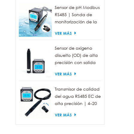
en c
Sensor de pH Modbus
libre
RS485 | Sonda de
alta 
monitorización de la
de d
calidad del agua
VER MÁS
anti
industrial IP68
brind
Sensor de oxígeno
mant
disuelto (OD) de alta
agua
precisión con salida
ríos 
RS485 para la
VER MÁS
medición de la
calidad del agua.
Transmisor de calidad
del agua RS485 EC de
alta precisión | 4–20
mA (opcional)
VER MÁS