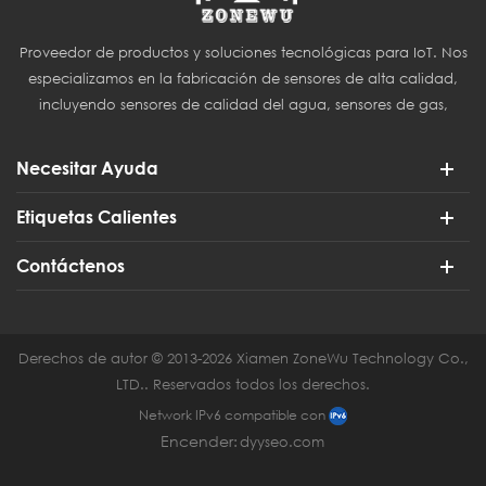
Proveedor de productos y soluciones tecnológicas para IoT. Nos
especializamos en la fabricación de sensores de alta calidad,
incluyendo sensores de calidad del agua, sensores de gas,
sensores del Internet de las Cosas (IoT) y sensores para
agricultura inteligente.
Necesitar Ayuda
Etiquetas Calientes
Contáctenos
Derechos de autor © 2013-2026 Xiamen ZoneWu Technology Co.,
LTD.. Reservados todos los derechos.
Network IPv6 compatible con
Encender:
dyyseo.com