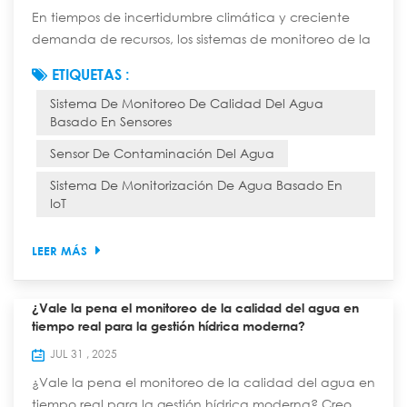
En tiempos de incertidumbre climática y creciente
demanda de recursos, los sistemas de monitoreo de la
calidad del agua basados en sensores ya no son un
ETIQUETAS :
lujo. Los sensores inteligentes modernos de calidad del
Sistema De Monitoreo De Calidad Del Agua
agua, especialmente aquellos que utilizan potentes
Basado En Sensores
redes de sensores LoRaWAN, proporcionan la
inteligencia continua y práctica necesaria para
Sensor De Contaminación Del Agua
proteger la salud pública, garantizar el cumplimi...
Sistema De Monitorización De Agua Basado En
IoT
LEER MÁS
¿Vale la pena el monitoreo de la calidad del agua en
tiempo real para la gestión hídrica moderna?
JUL 31 , 2025
¿Vale la pena el monitoreo de la calidad del agua en
tiempo real para la gestión hídrica moderna? Creo