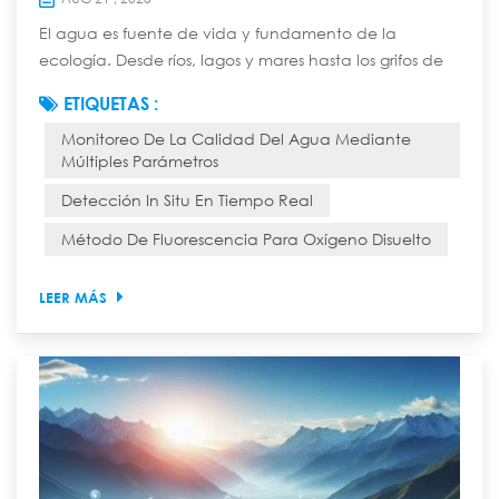
El agua es fuente de vida y fundamento de la
ecología. Desde ríos, lagos y mares hasta los grifos de
miles de hogares, la seguridad de la calidad del agua
ETIQUETAS :
está directamente relacionada con la seguridad
Monitoreo De La Calidad Del Agua Mediante
ecológica, la salud de las personas y el desarrollo
Múltiples Parámetros
económico y social sostenible. Anteriormente,
monitorear la calidad del agua era una tarea tediosa
Detección In Situ En Tiempo Real
y laboriosa que requería muestreo manual y anál...
Método De Fluorescencia Para Oxígeno Disuelto
LEER MÁS