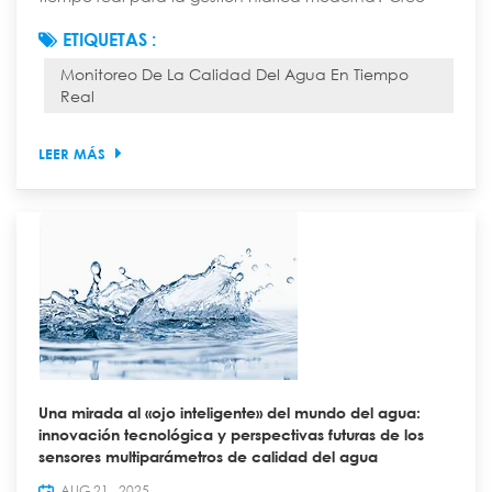
que el monitoreo de la calidad del agua en tiempo
ETIQUETAS :
real es una herramienta útil para la gestión hídrica
Monitoreo De La Calidad Del Agua En Tiempo
moderna. Muchas empresas de servicios públicos de
Real
todo el mundo utilizan sistemas en tiempo real. Más
del 63 % ha comenzado a utilizarlos, como se muestra
a continuación: Región Porcentaje de ad...
LEER MÁS
Una mirada al «ojo inteligente» del mundo del agua:
innovación tecnológica y perspectivas futuras de los
sensores multiparámetros de calidad del agua
AUG 21 , 2025