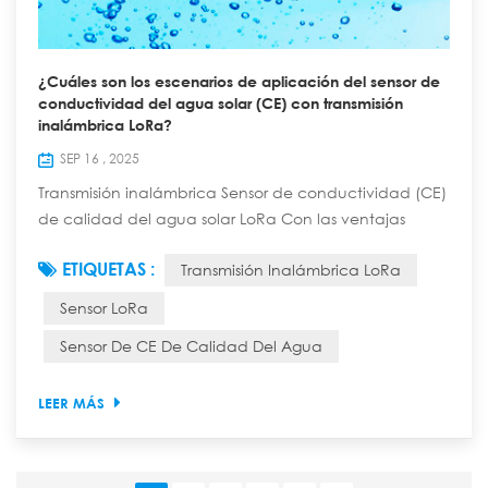
¿Cuáles son los escenarios de aplicación del sensor de
conductividad del agua solar (CE) con transmisión
inalámbrica LoRa?
SEP 16 , 2025
Transmisión inalámbrica Sensor de conductividad (CE)
de calidad del agua solar LoRa Con las ventajas
principales de "transmisión inalámbrica de larga
ETIQUETAS :
Transmisión Inalámbrica LoRa
distancia, suministro de energía solar autónoma,
monitoreo en tiempo real del valor CE de la calidad
Sensor LoRa
del agua", puede superar las restricciones de
Sensor De CE De Calidad Del Agua
cableado y suministro de energía, y ser ampliamente
utilizado en escenarios de monitoreo de calidad del...
LEER MÁS