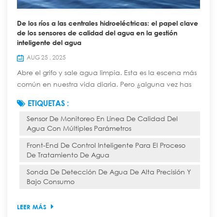
De los ríos a las centrales hidroeléctricas: el papel clave
de los sensores de calidad del agua en la gestión
inteligente del agua
AUG 25 , 2025
Abre el grifo y sale agua limpia. Esta es la escena más
común en nuestra vida diaria. Pero ¿alguna vez has
pensado que esta agua aparentemente simple ha
ETIQUETAS :
recorrido un largo, complejo y tecnológicamente
Sensor De Monitoreo En Línea De Calidad Del
avanzado "viaje inteligente" desde una fuente natural
Agua Con Múltiples Parámetros
hasta el grifo de tu casa? En este viaje, diversos
sensores de calidad del agua garantizan la seguridad
Front-End De Control Inteligente Para El Proceso
de cada gota y cumplen la función de "cen...
De Tratamiento De Agua
Sonda De Detección De Agua De Alta Precisión Y
Bajo Consumo
LEER MÁS