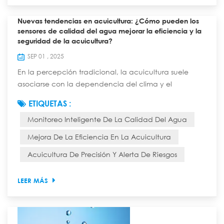
Nuevas tendencias en acuicultura: ¿Cómo pueden los
sensores de calidad del agua mejorar la eficiencia y la
seguridad de la acuicultura?
SEP 01 , 2025
En la percepción tradicional, la acuicultura suele
asociarse con la dependencia del clima y el
empirismo. Los maestros evalúan la calidad del agua
ETIQUETAS :
observando su color, el clima y el comportamiento del
Monitoreo Inteligente De La Calidad Del Agua
ganado. Esto no solo requiere mucha mano de obra,
sino que también es una apuesta arriesgada: un
Mejora De La Eficiencia En La Acuicultura
deterioro repentino de la calidad del agua puede
Acuicultura De Precisión Y Alerta De Riesgos
provocar la aniquilación total del ejército y enormes...
LEER MÁS