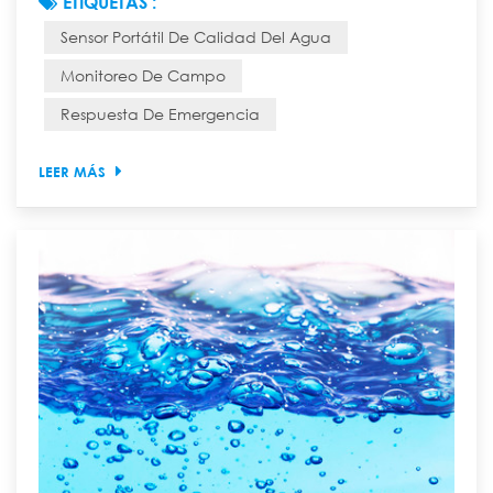
ETIQUETAS :
debido a un accidente ambiental repentino? ¿Cómo
Sensor Portátil De Calidad Del Agua
puede un equipo de expedición científica evaluar
rápidamente la calidad del agua de un arroyo recién
Monitoreo De Campo
descubierto en la selva profunda de la montaña? En
Respuesta De Emergencia
el pasado, responder a estas preguntas requería un
pro...
LEER MÁS